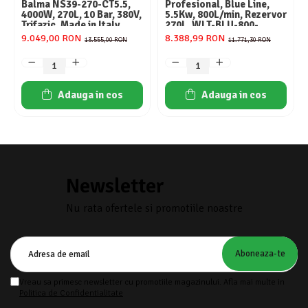
Balma NS39-270-CT5.5,
Profesional, Blue Line,
4000W, 270L, 10 Bar, 380V,
5.5Kw, 800L/min, Rezervor
Trifazic, Made in Italy
270L, WLT-BLU-800-
5.5/270
9.049,00 RON
8.388,99 RON
13.555,00 RON
11.771,30 RON
Adauga in cos
Adauga in cos
Newsletter
Nu rata ofertele si promotiile noastre
Vreau sa primesc newsletter cu promotiile magazinului. Afla mai multe in
Politica de Confidentialitate