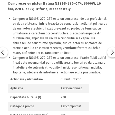
Masini de spalat vase independente
Compresor cu piston Balma NS19S-270-CT4, 3000W, 10
Motoburghiu/Foreza pamant
bar, 270 L, 380V, Trifazic, Made in Italy
Pachete Incorporabile
Compresor NS19S-270-CT4 este un compresor de aer profesional,
cu doua pistoane, intr-o treapta de compresie, actionat prin curea
Pirostrii & Arzatoare
de un motor electric trifazat prevazut cu protectie termica, cu
Plasa umbrire
urmatoarele caracteristici constructive: placa port-supape din
duraluminiu, aripioare de racire a cilindrului si a capacului
Pompe de stropit
chiulasei, de constructie speciala, tub colector cu aripioare de
Radiatoare
racire a aerului ce intra in rezervor, ventilatie fortata cu debit
mare, deflector aer cu randament ridicat.
Semanatoare,Plantatoare
Compresor NS19S-270-CT4 este un compresor foarte fiabil astfel
incat este recomandat pentru utilizarea la lucrari cu durata mare
Sere
in ateliere de vulcanizat, vopsitorii mici, reconditionari mobila,
Sobe pe gaz & electrice
tapiterie, ateliere de intretinere, actionare scule pneumatice.
Actionare / Alimentare
Curent Trifazic
Suflante & Aspiratoare
Aspiratoare
Aplicatie
Aer Comprimat
Suflante Frunze
Capacitate butelie (l)
270
Unelte Gradinarit
Categorie promo
Aer comprimat
Ventilatoare & Sisteme Racire