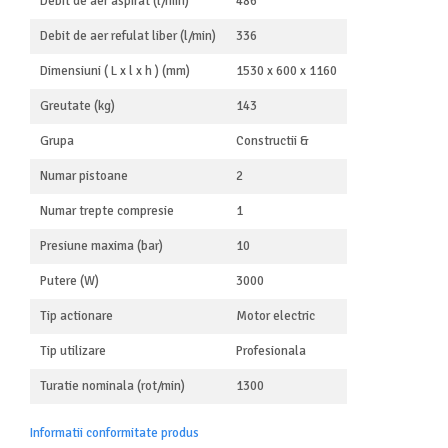
Debit de aer aspirat (l/min)
486
Aparate de aer conditionat
Ventilatoare
Debit de aer refulat liber (l/min)
336
Zootehnie
Dimensiuni ( L x l x h ) (mm)
1530 x 600 x 1160
Foarfeci tuns oi
Greutate (kg)
143
Incubatoare oua
Grupa
Constructii &
Numar pistoane
2
Numar trepte compresie
1
Presiune maxima (bar)
10
Putere (W)
3000
Tip actionare
Motor electric
Tip utilizare
Profesionala
Turatie nominala (rot/min)
1300
Informatii conformitate produs