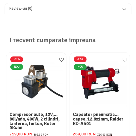
Review-uri
(0)
Frecvent cumparate impreuna
-28%
-27%
NOU
NOU
Compresor auto, 12V,
Capsator pneumatic
80l/min, 400W, 2 cilindri,
capse, 12.8x1mm, Raider
lanterna, furtun, Rotor
RD-AS01
RK400
219,00 RON
269,00 RON
305,00 RON
366,00 RON