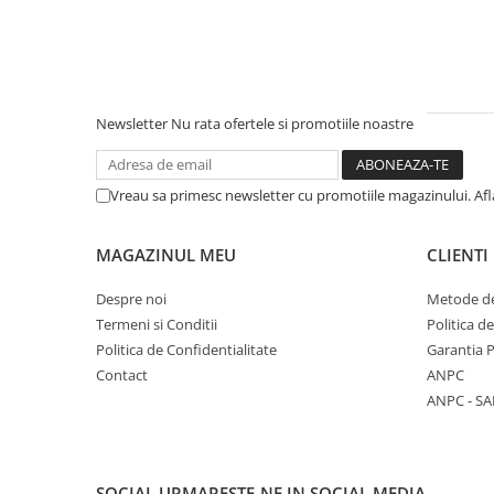
Unelte Gradinarit
Ventilatoare & Sisteme Racire
Aparate de aer conditionat
Ventilatoare
Newsletter
Nu rata ofertele si promotiile noastre
Zootehnie
Foarfeci tuns oi
Vreau sa primesc newsletter cu promotiile magazinului. Af
Incubatoare oua
MAGAZINUL MEU
CLIENTI
Despre noi
Metode de
Termeni si Conditii
Politica d
Politica de Confidentialitate
Garantia 
Contact
ANPC
ANPC - SA
SOCIAL
URMARESTE-NE IN SOCIAL MEDIA