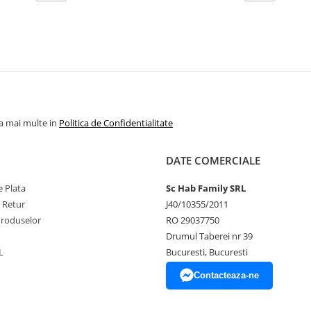
la mai multe in
Politica de Confidentialitate
DATE COMERCIALE
 Plata
Sc Hab Family SRL
e Retur
J40/10355/2011
Produselor
RO 29037750
Drumul Taberei nr 39
L
Bucuresti, Bucuresti
Contacteaza-ne