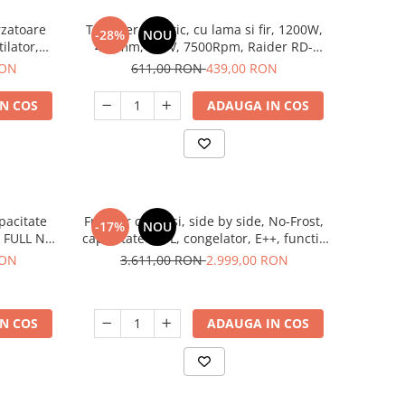
rzatoare
Trimmer electric, cu lama si fir, 1200W,
-28%
NOU
ilator,
420mm, 220V, 7500Rpm, Raider RD-
LTEK
EBC02
RON
611,00 RON
439,00 RON
N COS
ADAUGA IN COS
apacitate
Frigider cu 2 usi, side by side, No-Frost,
-17%
NOU
, FULL NO
capacitate 529L, congelator, E++, functie
ter,Samus
Smart, touch, INOX, HEINNER
RON
3.611,00 RON
2.999,00 RON
N COS
ADAUGA IN COS