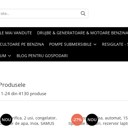
LE MAI VANDUTE
DRUJBE & GENERATOARE & MOTOARE BENZIN
ULTOARE PE BENZINA
POMPE SUBMERSIBILE
RESIGILATE 
IUM
BLOG PENTRU GOSPODARI
Produsele
1-
24
din
4130
produse
frigorifica, 2 usi, congelator,
Espressor cafea, automat, 15 
NOU
-27%
NOU
 dozator de apa, Inox, SAMUS
tipuri de bauturi, rezervor lap