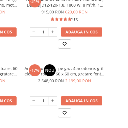
-31%
me, motor
DDT, QJD12-120-1.8, 1800 W, 8 m³/h, 12
, HEINNER
turbine, Inox
RON
915,00 RON
629,00 RON
5
(3)
N COS
ADAUGA IN COS
atoare, 60
Aragaz cu cuptor pe gaz, 4 arzatoare, grill
-17%
NOU
 gratare
electric, rotisor, 60 x 60 cm, gratare fonta,
mus
clasa A, aprindere electrica, gri, Studio
RON
2.648,00 RON
2.199,00 RON
Casa Scala Graphite Grey
N COS
ADAUGA IN COS