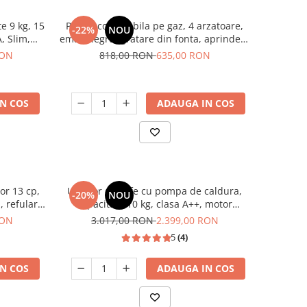
e 9 kg, 15
Plita incorporabila pe gaz, 4 arzatoare,
-22%
NOU
, Slim,
email negru, gratare din fonta, aprindere
I-9144
electrica, Samus
RON
818,00 RON
635,00 RON
N COS
ADAUGA IN COS
or 13 cp,
Uscator de rufe cu pompa de caldura,
-20%
NOU
, refulare
capacitate 10 kg, clasa A++, motor
li
inverter, 14 programe, Heinner
RON
3.017,00 RON
2.399,00 RON
5
(4)
N COS
ADAUGA IN COS