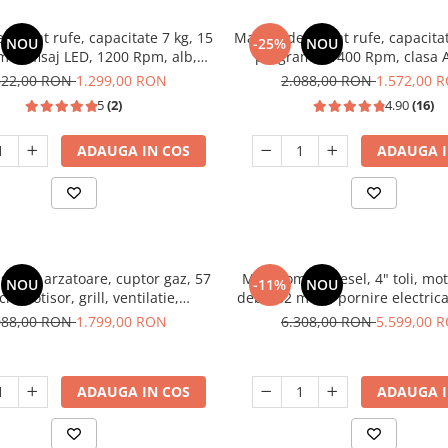
 spalat rufe, capacitate 7 kg, 15
Masina de spalat rufe, capacitat
NOU
-25%
NOU
e, afisaj LED, 1200 Rpm, alb,
programe, 1400 Rpm, clasa A
HEINNER
motor Inverter, Samus WSL
522,00 RON
1.299,00 RON
2.088,00 RON
1.572,00 
5
(2)
4.90
(16)
ADAUGA IN COS
ADAUGA I
stic, 4 arzatoare, cuptor gaz, 57
Motopompa diesel, 4" toli, mot
NOU
-11%
NOU
cm, rotisor, grill, ventilatie,
debit 82 mc/h, pornire electrica
 electrica, gratare fonta, negru
60m, aspiratie 8m, Viso
088,00 RON
1.799,00 RON
6.308,00 RON
5.599,00 
ita inox, Studio Casa Marco
ADAUGA IN COS
ADAUGA I