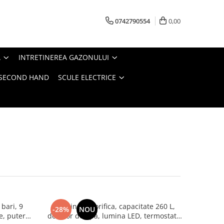
0742790554
0,00
A
INTRETINEREA GAZONULUI
- SECOND HAND
SCULE ELECTRICE
bari, 9
Combina frigorifica, capacitate 260 L,
-28%
NOU
te, putere
dozator de apa, lumina LED, termostat,