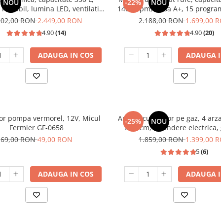
NOU
-22%
NOU
reglabil, lumina LED, ventilatie,
1400 Rpm, clasa A+, 15 progra
negru, LDK
inverter, display digital, Alb
902,00 RON
2.449,00 RON
2.188,00 RON
1.699,00 
4.90
(14)
4.90
(20)
ADAUGA IN COS
ADAUGA I
tor pompa vermorel, 12V, Micul
Aragaz cu cuptor pe gaz, 4 arz
-25%
NOU
Fermier GF-0658
x 60 cm, aprindere electrica,
fonta, timer, lumina, Sa
69,00 RON
49,00 RON
1.859,00 RON
1.399,00 
5
(6)
ADAUGA IN COS
ADAUGA I