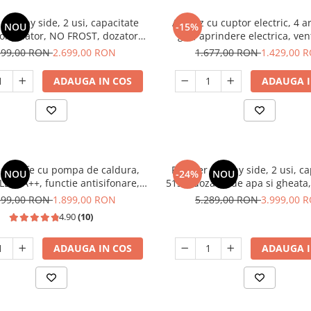
 side by side, 2 usi, capacitate
Aragaz cu cuptor electric, 4 a
NOU
-15%
congelator, NO FROST, dozator
gaz, aprindere electrica, vent
otor inverter, display touch,
lumina cuptor, Bej, NOBE
399,00 RON
2.699,00 RON
1.677,00 RON
1.429,00 
Aspect INOX, FRAM
ADAUGA IN COS
ADAUGA I
 de rufe cu pompa de caldura,
Frigider side by side, 2 usi, c
NOU
-24%
NOU
LED, A++, functie antisifonare,
513L, dozator de apa si gheata
capacitate 8 kg, 13 programe
FROST, afisaj LCD, dual inver
399,00 RON
1.899,00 RON
5.289,00 RON
3.999,00 
Heinner
SSX-670NFIDE
4.90
(10)
ADAUGA IN COS
ADAUGA I