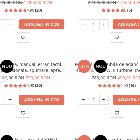
1350W, SAMUS
099,00 RON
1.399,00 RON
2.109,00 RON
1.550,00 
4.90
(20)
5
(5)
ADAUGA IN COS
ADAUGA I
or cafea, manual, ecran tactil,
Pompa submersibila de adanc
NOU
-37%
NOU
 profesionala, spumare lapte,
4QJD2-8, 1500 W, 8 turbine, In
a italia 20 bari, rezervor apa
25m
.166,00 RON
799,00 RON
788,00 RON
499,00 RO
0.9 L, SAMUS
4.90
(20)
4.90
(16)
ADAUGA IN COS
ADAUGA I
a frigorifica, capacitate 350 L,
Masina de spalat rufe, capacita