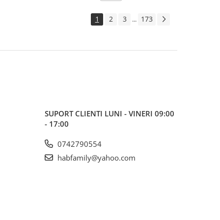
1
2
3
173
...
SUPORT CLIENTI
LUNI - VINERI 09:00
- 17:00
0742790554
habfamily@yahoo.com