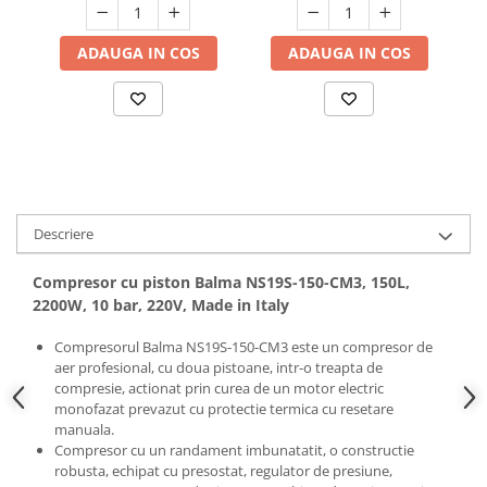
Hote bucatarie
ADAUGA IN COS
ADAUGA IN COS
Consumabile
Hota tavan
Hote cupolare
Hote decorative
Hote incorporabile
Hote insula
Hote telescopice
Descriere
Hote traditionale
Masini de Spalat Rufe & Uscatoare
Compresor cu piston Balma NS19S-150-CM3, 150L,
2200W, 10 bar, 220V, Made in Italy
Accesorii masini de spalat &
uscatoare
Compresorul Balma NS19S-150-CM3 este un compresor de
Masini automate de spalat rufe
aer profesional, cu doua pistoane, intr-o treapta de
compresie, actionat prin curea de un motor electric
Masini de spalat rufe cu uscator
monofazat prevazut cu protectie termica cu resetare
Masini de spalat rufe verticale
manuala.
Uscatoare de rufe
Compresor cu un randament imbunatatit, o constructie
robusta, echipat cu presostat, regulator de presiune,
Masini de spalat vase