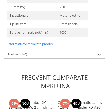
Unelte Gradinarit
Putere (W)
2200
Ventilatoare & Sisteme Racire
Tip actionare
Motor electric
Aparate de aer conditionat
Ventilatoare
Tip utilizare
Profesionala
Zootehnie
Turatie nominala (rot/min)
1050
Foarfeci tuns oi
Incubatoare oua
Informatii conformitate produs
Review-uri
(0)
FRECVENT CUMPARATE
IMPREUNA
Compresor auto, 12V,
Capsator pneumatic capse,
-28%
NOU
-27%
NOU
80l/min, 400W, 2 cilindri,
12.8x1mm, Raider RD-AS01