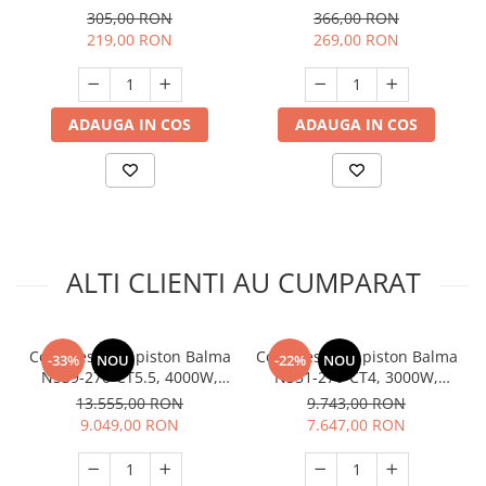
lanterna, furtun, Rotor
305,00 RON
366,00 RON
RK400
219,00 RON
269,00 RON
ADAUGA IN COS
ADAUGA IN COS
ALTI CLIENTI AU CUMPARAT
Compresor cu piston Balma
Compresor cu piston Balma
-33%
NOU
-22%
NOU
NS39-270-CT5.5, 4000W,
NS31-270-CT4, 3000W,
270L, 10 Bar, 380V, Trifazic,
270L, 10 bar, 380V, Trifazic,
13.555,00 RON
9.743,00 RON
Made in Italy
Made in Italy
9.049,00 RON
7.647,00 RON