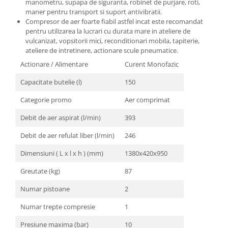
manometru, supapa de siguranta, robinet de purjare, roti,
Masini de spalat vase incorporabile
maner pentru transport si suport antivibratii.
Compresor de aer foarte fiabil astfel incat este recomandat
Masini de spalat vase
pentru utilizarea la lucrari cu durata mare in ateliere de
independente
vulcanizat, vopsitorii mici, reconditionari mobila, tapiterie,
Motoburghiu/Foreza pamant
ateliere de intretinere, actionare scule pneumatice.
Pachete Incorporabile
Actionare / Alimentare
Curent Monofazic
Pirostrii & Arzatoare
Capacitate butelie (l)
150
Plasa umbrire
Categorie promo
Aer comprimat
Pompe de stropit
Debit de aer aspirat (l/min)
393
Radiatoare
Debit de aer refulat liber (l/min)
246
Semanatoare,Plantatoare
Dimensiuni ( L x l x h ) (mm)
1380x420x950
Sere
Greutate (kg)
87
Sobe pe gaz & electrice
Numar pistoane
2
Suflante & Aspiratoare
Aspiratoare
Numar trepte compresie
1
Suflante Frunze
Presiune maxima (bar)
10