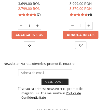
Unelte Gradinarit
latime 90 cm, Samus
electrica, 90 x 60 cm,
3.699,00 RON
3.999,00 RON
SM950AGRXS
rotisor, 2 ventilatoare, grill
2.799,00 RON
3.370,00 RON
Ventilatoare & Sisteme Racire
electric, Inox, Studio Casa
(7)
(4)
Aparate de aer conditionat
Ventilatoare
Zootehnie
ADAUGA IN COS
ADAUGA IN COS
Foarfeci tuns oi
Incubatoare oua
Newsletter
Nu rata ofertele si promotiile noastre
Vreau sa primesc newsletter cu promotiile
magazinului. Afla mai multe in
Politica de
Confidentialitate