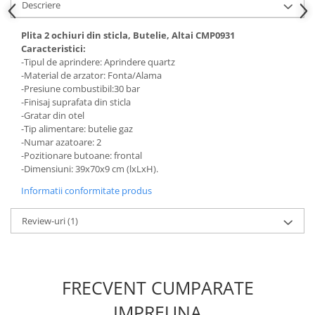
Descriere
Hote bucatarie
Consumabile
Plita 2 ochiuri din sticla, Butelie, Altai CMP0931
Caracteristici:
Hota tavan
-Tipul de aprindere: Aprindere quartz
Hote cupolare
-Material de arzator: Fonta/Alama
-Presiune combustibil:30 bar
Hote decorative
-Finisaj suprafata din sticla
Hote incorporabile
-Gratar din otel
Hote insula
-Tip alimentare: butelie gaz
-Numar azatoare: 2
Hote telescopice
-Pozitionare butoane: frontal
Hote traditionale
-Dimensiuni: 39x70x9 cm (lxLxH).
Masini de Spalat Rufe & Uscatoare
Informatii conformitate produs
Accesorii masini de spalat &
uscatoare
Review-uri
(1)
Masini automate de spalat rufe
Masini de spalat rufe cu uscator
Masini de spalat rufe verticale
FRECVENT CUMPARATE
Uscatoare de rufe
IMPREUNA
Masini de spalat vase