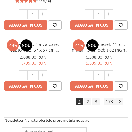
4.90
(16)
ADAUGA IN COS
ADAUGA IN COS
Aragaz rustic, 4 arzatoare,
Motopompa diesel, 4" toli,
-14%
NOU
-11%
NOU
cuptor gaz, 57 x 57 cm,
motor 13 cp, debit 82 mc/h,
rotisor, grill, ventilatie,
pornire electrica, refulare
2.088,00 RON
6.308,00 RON
aprindere electrica, gratare
60m, aspiratie 8m, Visoli
1.799,00 RON
5.599,00 RON
fonta, negru + plita inox,
Studio Casa Marco
ADAUGA IN COS
ADAUGA IN COS
1
2
3
173
...
Newsletter
Nu rata ofertele si promotiile noastre