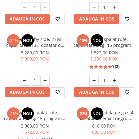
Unelte Gradinarit
Ventilatoare & Sisteme Racire
ADAUGA IN COS
ADAUGA IN COS
Aparate de aer conditionat
Ventilatoare
Zootehnie
Frigider side by side, 2 usi,
Masina de spalat rufe,
-24%
NOU
-15%
NOU
capacitate 513L, dozator de
capacitate 7 kg, 15 programe,
Foarfeci tuns oi
apa si gheata, FULL NO
afisaj LED, 1200 Rpm, alb,
5.289,00 RON
1.522,00 RON
Incubatoare oua
FROST, afisaj LCD, dual
HEINNER
3.999,00 RON
1.299,00 RON
inverter,Samus SSX-670NFIDE
5
(2)
ADAUGA IN COS
ADAUGA IN COS
Masina de spalat rufe,
Plita incorporabila pe gaz, 4
-25%
NOU
-22%
NOU
capacitate 9 kg, 15 programe,
arzatoare, email negru,
1400 Rpm, clasa A, Slim,
gratare din fonta, aprindere
2.088,00 RON
818,00 RON
motor Inverter, Samus WSLI-
electrica, Samus
1.572,00 RON
635,00 RON
9144