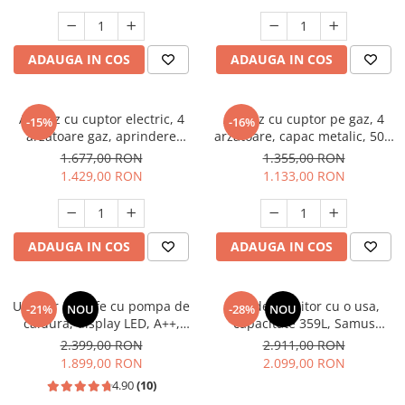
electrica, gri, Studio Casa
Aspect INOX, FRAM
Scala Graphite Grey
Masini de spalat vase incorporabile
Masini de spalat vase
ADAUGA IN COS
ADAUGA IN COS
independente
Motoburghiu/Foreza pamant
Pachete Incorporabile
Aragaz cu cuptor electric, 4
Aragaz cu cuptor pe gaz, 4
-15%
-16%
arzatoare gaz, aprindere
arzatoare, capac metalic, 50 x
Pirostrii & Arzatoare
electrica, ventilator, lumina
60 cm, 2 in 1, GPL+GN, Gri,
1.677,00 RON
1.355,00 RON
Plasa umbrire
cuptor, Bej, NOBELTEK
LDK
1.429,00 RON
1.133,00 RON
Pompe de stropit
Radiatoare
ADAUGA IN COS
ADAUGA IN COS
Semanatoare,Plantatoare
Sere
Uscator de rufe cu pompa de
Frigider, racitor cu o usa,
Sobe pe gaz & electrice
-21%
NOU
-28%
NOU
caldura, display LED, A++,
capacitate 359L, Samus
Suflante & Aspiratoare
functie antisifonare, A++,
SRX474NFE
2.399,00 RON
2.911,00 RON
capacitate 8 kg, 13 programe
1.899,00 RON
2.099,00 RON
Aspiratoare
Heinner
4.90
(10)
Suflante Frunze