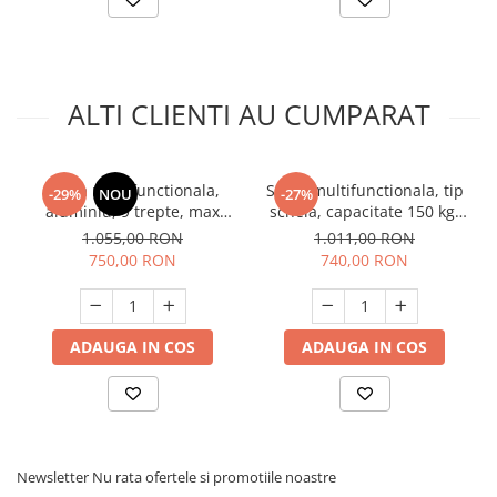
ALTI CLIENTI AU CUMPARAT
Scara multifunctionala,
Scara multifunctionala, tip
-29%
NOU
-27%
aluminiu, 9 trepte, max
schela, capacitate 150 kg,
6.48m, 150kg, Rotor
inaltime 2.75m, Rotor
1.055,00 RON
1.011,00 RON
KME309
KMH0506A
750,00 RON
740,00 RON
ADAUGA IN COS
ADAUGA IN COS
Newsletter
Nu rata ofertele si promotiile noastre