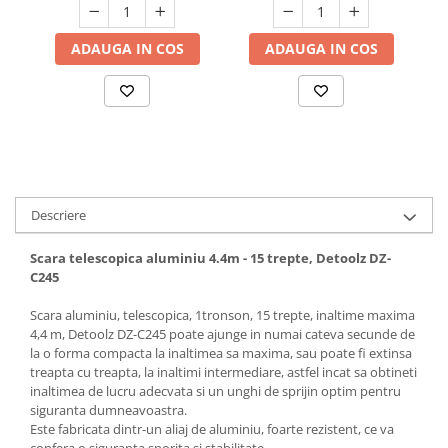
Hote bucatarie
ADAUGA IN COS
ADAUGA IN COS
Consumabile
Hota tavan
Hote cupolare
Hote decorative
Hote incorporabile
Hote insula
Hote telescopice
Descriere
Hote traditionale
Masini de Spalat Rufe & Uscatoare
Scara telescopica aluminiu 4.4m - 15 trepte, Detoolz DZ-
C245
Accesorii masini de spalat &
uscatoare
Scara aluminiu, telescopica, 1tronson, 15 trepte, inaltime maxima
Masini automate de spalat rufe
4,4 m, Detoolz DZ-C245 poate ajunge in numai cateva secunde de
la o forma compacta la inaltimea sa maxima, sau poate fi extinsa
Masini de spalat rufe cu uscator
treapta cu treapta, la inaltimi intermediare, astfel incat sa obtineti
Masini de spalat rufe verticale
inaltimea de lucru adecvata si un unghi de sprijin optim pentru
siguranta dumneavoastra.
Uscatoare de rufe
Este fabricata dintr-un aliaj de aluminiu, foarte rezistent, ce va
Masini de spalat vase
confera o siguranta sporita si stabilitate.