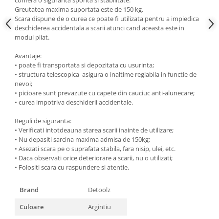
Greutatea maxima suportata este de 150 kg.
Masini de spalat vase incorporabile
Scara dispune de o curea ce poate fi utilizata pentru a impiedica
Masini de spalat vase
deschiderea accidentala a scarii atunci cand aceasta este in
independente
modul pliat.
Motoburghiu/Foreza pamant
Avantaje:
Pachete Incorporabile
• poate fi transportata si depozitata cu usurinta;
• structura telescopica asigura o inaltime reglabila in functie de
Pirostrii & Arzatoare
nevoi;
Plasa umbrire
• picioare sunt prevazute cu capete din cauciuc anti-alunecare;
• curea impotriva deschiderii accidentale.
Pompe de stropit
Reguli de siguranta:
Radiatoare
• Verificati intotdeauna starea scarii inainte de utilizare;
Semanatoare,Plantatoare
• Nu depasiti sarcina maxima admisa de 150kg;
• Asezati scara pe o suprafata stabila, fara nisip, ulei, etc.
Sere
• Daca observati orice deteriorare a scarii, nu o utilizati;
Sobe pe gaz & electrice
• Folositi scara cu raspundere si atentie.
Suflante & Aspiratoare
Brand
Detoolz
Aspiratoare
Culoare
Argintiu
Suflante Frunze