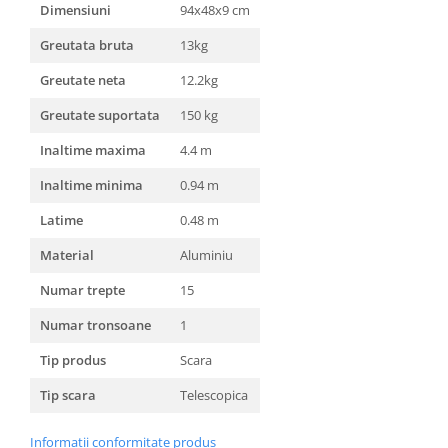
Unelte Gradinarit
Dimensiuni
94x48x9 cm
Ventilatoare & Sisteme Racire
Greutata bruta
13kg
Aparate de aer conditionat
Greutate neta
12.2kg
Ventilatoare
Greutate suportata
150 kg
Zootehnie
Inaltime maxima
4.4 m
Foarfeci tuns oi
Incubatoare oua
Inaltime minima
0.94 m
Latime
0.48 m
Material
Aluminiu
Numar trepte
15
Numar tronsoane
1
Tip produs
Scara
Tip scara
Telescopica
Informatii conformitate produs