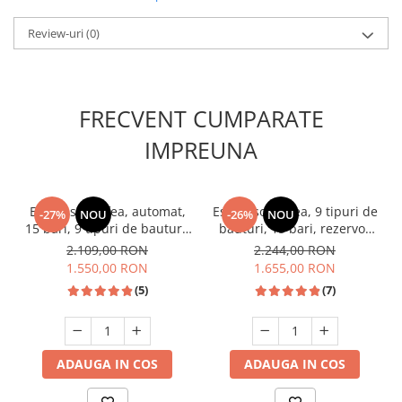
Review-uri
(0)
FRECVENT CUMPARATE
IMPREUNA
Espressor cafea, automat,
Espressor cafea, 9 tipuri de
-27%
NOU
-26%
NOU
15 bari, 9 tipuri de bauturi,
bauturi, 15 bari, rezervor
rezervor lapte, putere
lapte, putere 1350W, ecran
2.109,00 RON
2.244,00 RON
1350W, SAMUS
touch, rezervor 1.5 L,
1.550,00 RON
1.655,00 RON
SAMUS
(5)
(7)
ADAUGA IN COS
ADAUGA IN COS