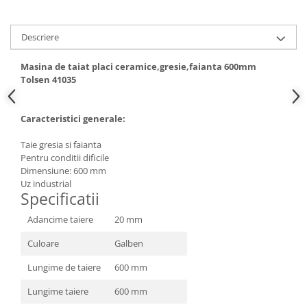
Hote bucatarie
Consumabile
Descriere
Hota tavan
Masina de taiat placi ceramice,gresie,faianta 600mm
Hote cupolare
Tolsen 41035
Hote decorative
Hote incorporabile
Caracteristici generale:
Hote insula
Hote telescopice
Taie gresia si faianta
Hote traditionale
Pentru conditii dificile
Dimensiune: 600 mm
Masini de Spalat Rufe & Uscatoare
Uz industrial
Specificatii
Accesorii masini de spalat &
uscatoare
Adancime taiere
20 mm
Masini automate de spalat rufe
Culoare
Galben
Masini de spalat rufe cu uscator
Masini de spalat rufe verticale
Lungime de taiere
600 mm
Uscatoare de rufe
Lungime taiere
600 mm
Masini de spalat vase