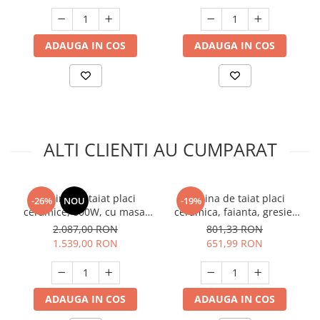
Unelte Gradinarit
Ventilatoare & Sisteme Racire
ADAUGA IN COS
ADAUGA IN COS
Aparate de aer conditionat
Ventilatoare
Zootehnie
Foarfeci tuns oi
Incubatoare oua
ALTI CLIENTI AU CUMPARAT
Masina de taiat placi
Masina de taiat placi
-26%
NOU
-19%
ceramice, 800W, cu masa,
ceramica, faianta, gresie,
3000 Rpm, Detoolz DZ-C267
100cm, Raider RD-TC18
2.087,00 RON
801,33 RON
1.539,00 RON
651,99 RON
ADAUGA IN COS
ADAUGA IN COS