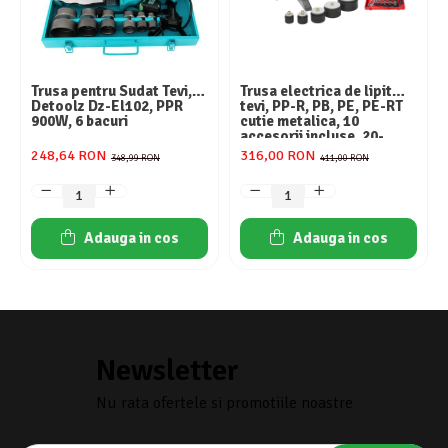
Trusa pentru Sudat Tevi,
Trusa electrica de lipit
Detoolz Dz-El102, PPR
tevi, PP-R, PB, PE, PE-RT
900W, 6 bacuri
cutie metalica, 10
accesorii incluse, 20-
63mm, EMTOP
248,64 RON
316,00 RON
348,99 RON
411,00 RON
Adauga in cos
Adauga in cos
Newsletter
Nu rata ofertele si promotiile noastre