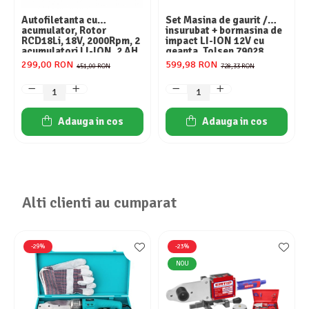
Autofiletanta cu
Set Masina de gaurit /
acumulator, Rotor
insurubat + bormasina de
RCD18Li, 18V, 2000Rpm, 2
impact LI-ION 12V cu
acumulatori LI-ION, 2 AH
geanta, Tolsen 79028
299,00 RON
599,98 RON
451,00 RON
728,33 RON
Adauga in cos
Adauga in cos
Alti clienti au cumparat
-29%
-23%
NOU