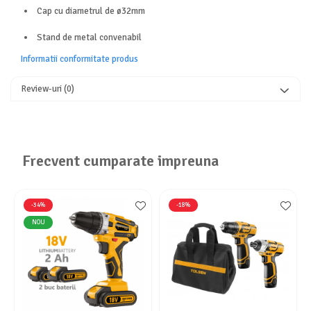
Aparate de aer conditionat
Cap cu diametrul de ø32mm
Ventilatoare
Stand de metal convenabil
Zootehnie
Informatii conformitate produs
Foarfeci tuns oi
Incubatoare oua
Review-uri
(0)
Frecvent cumparate impreuna
-34%
-18%
NOU