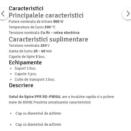
Masini de spalat vase independente
Caracteristici
Motoburghiu/Foreza pamant
Principalele caracteristici
Pachete Incorporabile
Putere nominala de intrare
800
W
Temperatura de lucru
300
°C
Pirostrii & Arzatoare
Tensiune nominala
Cu fir - retea electrica
Plasa umbrire
Caracteristici suplimentare
Pompe de stropit
Tensiune nominala
230
V
Gama de lucru
20 - 40
mm
Radiatoare
Capete de lipire
3
buc.
Echipamente
Semanatoare,Plantatoare
Suport 1 buc.
Sere
Capete 3 pcs.
Cutie de transport 1 buc.
Sobe pe gaz & electrice
Descriere
Suflante & Aspiratoare
Setul de lipire PPR RD-PW01L
are o incalzire rapida si o putere
Aspiratoare
mare de 800W. Prezinta urmatoarele caracteristici:
Suflante Frunze
Cap cu diametrul de ø20mm
Unelte Gradinarit
Ventilatoare & Sisteme Racire
Cap cu diametrul de ø25mm