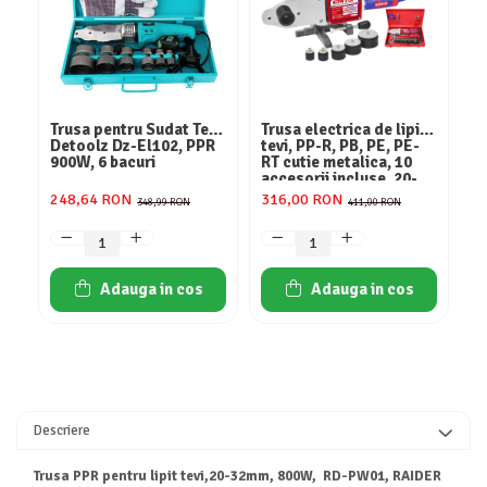
Consumabile
Hota tavan
Hote cupolare
Hote decorative
Trusa pentru Sudat Tevi,
Trusa electrica de lipit
Tr
Hote incorporabile
Detoolz Dz-El102, PPR
tevi, PP-R, PB, PE, PE-
te
900W, 6 bacuri
RT cutie metalica, 10
bacu
Hote insula
accesorii incluse, 20-
R
63mm, EMTOP
248,64 RON
316,00 RON
2
Hote telescopice
348,99 RON
411,00 RON
Hote traditionale
Masini de Spalat Rufe & Uscatoare
Adauga in cos
Adauga in cos
Accesorii masini de spalat & uscatoare
Masini automate de spalat rufe
Masini de spalat rufe cu uscator
Masini de spalat rufe verticale
Uscatoare de rufe
Descriere
Masini de spalat vase
Masini de spalat vase incorporabile
Trusa PPR pentru lipit tevi,20-32mm, 800W, RD-PW01, RAIDER