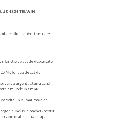
 PLUS 4824 TELWIN
ambarcatiuni, dube, tractoare,
h, functie de cat de descarcate
20 Ah, functie de cat de
situatii de urgenta atunci când
ate circuitele in timpul
si permite un numar mare de
charge 12 inclus in pachet (pentru
izare, incarcati din nou dupa