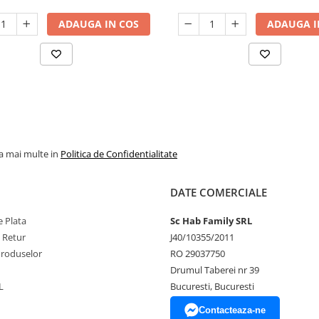
ADAUGA IN COS
ADAUGA I
la mai multe in
Politica de Confidentialitate
DATE COMERCIALE
 Plata
Sc Hab Family SRL
e Retur
J40/10355/2011
Produselor
RO 29037750
Drumul Taberei nr 39
L
Bucuresti, Bucuresti
Contacteaza-ne