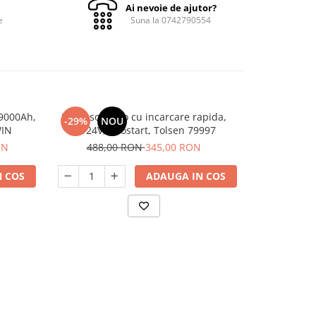
Ai nevoie de ajutor?
e
Suna la 0742790554
 9000Ah,
Redresor auto cu incarcare rapida,
Redresor au
-29%
NOU
-26%
N
WIN
12/24V, Boostart, Tolsen 79997
acumulator,
150A, 
ON
488,00 RON
345,00 RON
268,
 COS
ADAUGA IN COS