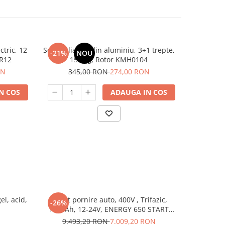
ctric, 12
Scara pliabila din aluminiu, 3+1 trepte,
Frigider
-21%
NOU
-24%
CR12
150 kg, Rotor KMH0104
capacita
ON
345,00 RON
274,00 RON
88
N COS
ADAUGA IN COS
el, acid,
Robot pornire auto, 400V , Trifazic,
Robot po
-26%
-36%
1000Ah, 12-24V, ENERGY 650 START
Trifazi
TELWIN
9.493,20 RON
7.009,20 RON
19.5