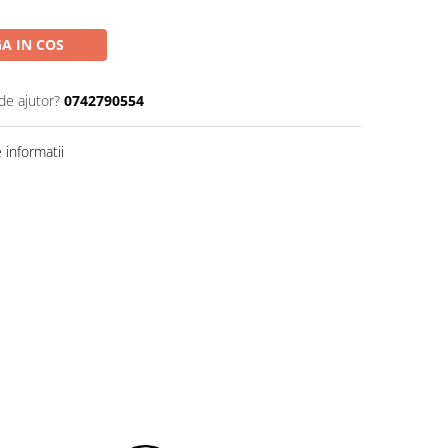
A IN COS
de ajutor?
0742790554
informatii