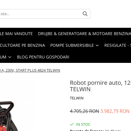
LE MAI VANDUTE
DRUJBE & GENERATOARE & MOTOARE BENZIN
ULTOARE PE BENZINA
POMPE SUBMERSIBILE
RESIGILATE 
IUM
BLOG PENTRU GOSPODARI
00 A, 230V, START PLUS 4824 TELWIN
Robot pornire auto, 1
TELWIN
TELWIN
4.705,26 RON
3.982,79 RON
IN STOC
Durata de livrare:
24-48 ore