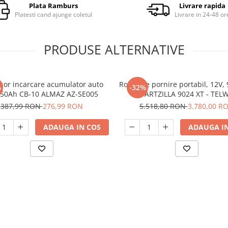
Plata Ramburs
Livrare rapida
Platesti cand ajunge coletul
Livrare in 24-48 or
PRODUSE ALTERNATIVE
sor incarcare acumulator auto
Robot de pornire portabil, 12V,
%
-32%
150Ah CB-10 ALMAZ AZ-SE005
STARTZILLA 9024 XT - TEL
387,99 RON
276,99 RON
5.518,80 RON
3.780,00 R
ADAUGA IN COS
ADAUGA IN