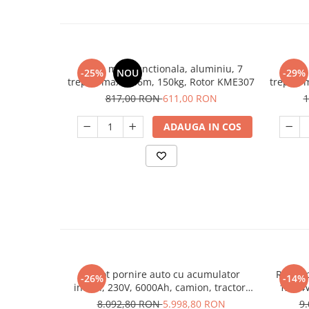
Unelte Gradinarit
Ventilatoare & Sisteme Racire
Aparate de aer conditionat
Ventilatoare
Scara multifunctionala, aluminiu, 7
Scara
-25%
NOU
-29%
trepte, max 4.86m, 150kg, Rotor KME307
trepte,
Zootehnie
817,00 RON
611,00 RON
1
Foarfeci tuns oi
Incubatoare oua
ADAUGA IN COS
Robot pornire auto cu acumulator
Robot p
-26%
-14%
intern, 230V, 6000Ah, camion, tractor,
12-24
12-24V, START PLUS 6824 TELWIN
8.092,80 RON
5.998,80 RON
9