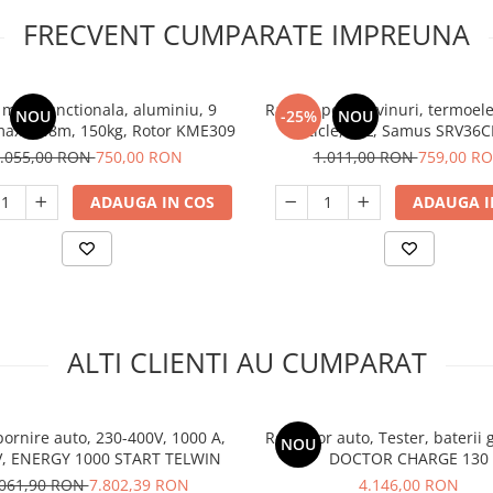
FRECVENT CUMPARATE IMPREUNA
 multifunctionala, aluminiu, 9
Racitor pentru vinuri, termoele
NOU
-25%
NOU
 max 6.48m, 150kg, Rotor KME309
sticle, 33L, Samus SRV36
.055,00 RON
750,00 RON
1.011,00 RON
759,00 R
ADAUGA IN COS
ADAUGA I
ALTI CLIENTI AU CUMPARAT
ornire auto, 230-400V, 1000 A,
Redresor auto, Tester, baterii g
NOU
V, ENERGY 1000 START TELWIN
DOCTOR CHARGE 130
.061,90 RON
7.802,39 RON
4.146,00 RON