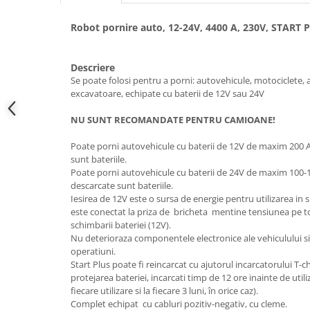
Hote bucatarie
Robot pornire auto, 12-24V, 4400 A, 230V, START
Consumabile
Hota tavan
Descriere
Hote cupolare
Se poate folosi pentru a porni: autovehicule, motociclete, 
Hote decorative
excavatoare, echipate cu baterii de 12V sau 24V
Hote incorporabile
NU SUNT RECOMANDATE PENTRU CAMIOANE!
Hote insula
Hote telescopice
Poate porni autovehicule cu baterii de 12V de maxim 200 A
sunt bateriile.
Hote traditionale
Poate porni autovehicule cu baterii de 24V de maxim 100-1
Masini de Spalat Rufe & Uscatoare
descarcate sunt bateriile.
Iesirea de 12V este o sursa de energie pentru utilizarea in 
Accesorii masini de spalat &
este conectat la priza de bricheta mentine tensiunea pe to
uscatoare
schimbarii bateriei (12V).
Masini automate de spalat rufe
Nu deterioraza componentele electronice ale vehiculului 
Masini de spalat rufe cu uscator
operatiuni.
Start Plus poate fi reincarcat cu ajutorul incarcatorului T-
Masini de spalat rufe verticale
protejarea bateriei, incarcati timp de 12 ore inainte de util
Uscatoare de rufe
fiecare utilizare si la fiecare 3 luni, în orice caz).
Masini de spalat vase
Complet echipat cu cabluri pozitiv-negativ, cu cleme.