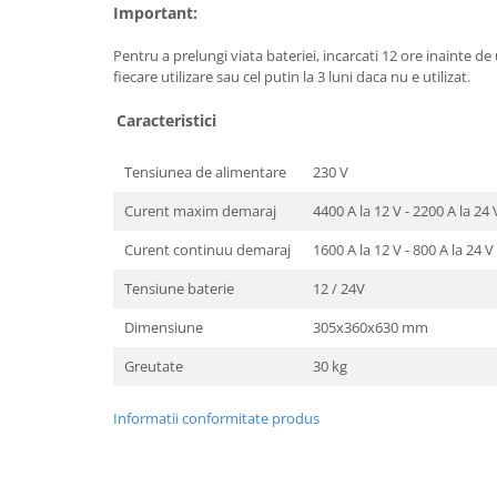
Important:
Masini de spalat vase incorporabile
Masini de spalat vase
Pentru a prelungi viata bateriei, incarcati 12 ore inainte de 
independente
fiecare utilizare sau cel putin la 3 luni daca nu e utilizat.
Motoburghiu/Foreza pamant
Caracteristici
Pachete Incorporabile
Pirostrii & Arzatoare
Tensiunea de alimentare
230 V
Plasa umbrire
Curent maxim demaraj
4400 A la 12 V - 2200 A la 24 
Pompe de stropit
Curent continuu demaraj
1600 A la 12 V - 800 A la 24 V
Radiatoare
Tensiune baterie
12 / 24V
Semanatoare,Plantatoare
Dimensiune
305x360x630 mm
Sere
Greutate
30 kg
Sobe pe gaz & electrice
Suflante & Aspiratoare
Informatii conformitate produs
Aspiratoare
Suflante Frunze