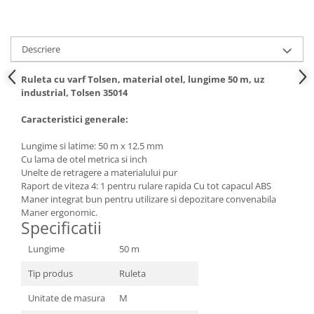
Hote bucatarie
Consumabile
Descriere
Hota tavan
Hote cupolare
Ruleta cu varf Tolsen, material otel, lungime 50 m, uz
Hote decorative
industrial, Tolsen 35014
Hote incorporabile
Caracteristici generale:
Hote insula
Hote telescopice
Lungime si latime: 50 m x 12.5 mm
Cu lama de otel metrica si inch
Hote traditionale
Unelte de retragere a materialului pur
Masini de Spalat Rufe & Uscatoare
Raport de viteza 4: 1 pentru rulare rapida Cu tot capacul ABS
Maner integrat bun pentru utilizare si depozitare convenabila
Accesorii masini de spalat &
Maner ergonomic.
uscatoare
Specificatii
Masini automate de spalat rufe
Lungime
50 m
Masini de spalat rufe cu uscator
Masini de spalat rufe verticale
Tip produs
Ruleta
Uscatoare de rufe
Unitate de masura
M
Masini de spalat vase