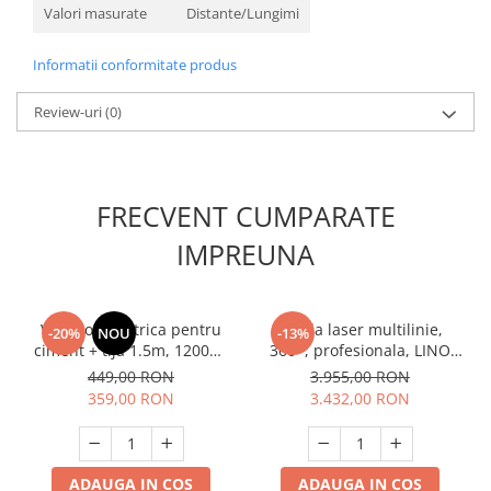
Valori masurate
Distante/Lungimi
Masini de spalat vase incorporabile
Masini de spalat vase
Informatii conformitate produs
independente
Motoburghiu/Foreza pamant
Review-uri
(0)
Pachete Incorporabile
Pirostrii & Arzatoare
Plasa umbrire
FRECVENT CUMPARATE
Pompe de stropit
IMPREUNA
Radiatoare
Semanatoare,Plantatoare
Vibrator electrica pentru
Nivela laser multilinie,
-20%
NOU
-13%
Sere
ciment + tija 1.5m, 1200W,
360*, profesionala, LINO
5600VPM/min, Procraft
L6G - LI-ION - TWIST250 -
Sobe pe gaz & electrice
449,00 RON
3.955,00 RON
CV1200
UAL130 - LEICA-912971
359,00 RON
3.432,00 RON
Suflante & Aspiratoare
Aspiratoare
Suflante Frunze
ADAUGA IN COS
ADAUGA IN COS