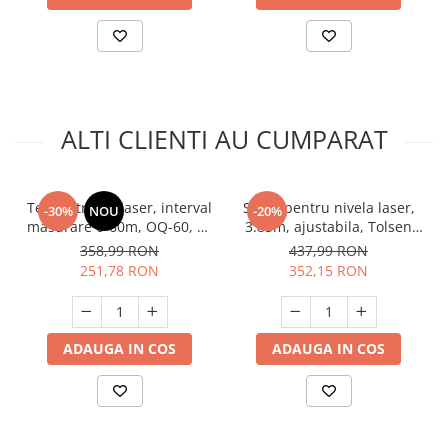
Unelte Gradinarit
Ventilatoare & Sisteme Racire
Aparate de aer conditionat
Ventilatoare
Zootehnie
ALTI CLIENTI AU CUMPARAT
Foarfeci tuns oi
Incubatoare oua
Telemetru cu laser, interval
Stativ pentru nivela laser,
-30%
NOU
-20%
masurare 0-60m, OQ-60, 20
3.85m, ajustabila, Tolsen
masuratori, Almaz AZ-SE007
35168
358,99 RON
437,99 RON
251,78 RON
352,15 RON
ADAUGA IN COS
ADAUGA IN COS