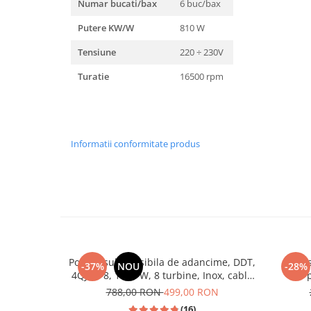
Numar bucati/bax
6 buc/bax
Masini de spalat vase incorporabile
Putere KW/W
810 W
Masini de spalat vase
independente
Tensiune
220 ÷ 230V
Motoburghiu/Foreza pamant
Turatie
16500 rpm
Pachete Incorporabile
Pirostrii & Arzatoare
Plasa umbrire
Informatii conformitate produs
Pompe de stropit
Radiatoare
Semanatoare,Plantatoare
Sere
Sobe pe gaz & electrice
Suflante & Aspiratoare
Pompa submersibila de adancime, DDT,
Pres
-37%
NOU
-28%
4QJD2-8, 1500 W, 8 turbine, Inox, cablu
Aspiratoare
25m
788,00 RON
499,00 RON
Suflante Frunze
(16)