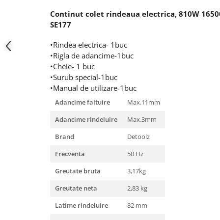
Hote bucatarie
Continut colet rindeaua electrica, 810W 165
Consumabile
SE177
Hota tavan
•Rindea electrica- 1buc
Hote cupolare
•Rigla de adancime-1buc
Hote decorative
•Cheie- 1 buc
Hote incorporabile
•Surub special-1buc
•Manual de utilizare-1buc
Hote insula
Hote telescopice
Adancime faltuire
Max.11mm
Hote traditionale
Adancime rindeluire
Max.3mm
Masini de Spalat Rufe & Uscatoare
Brand
Detoolz
Accesorii masini de spalat &
uscatoare
Frecventa
50 Hz
Masini automate de spalat rufe
Greutate bruta
3,17kg
Masini de spalat rufe cu uscator
Greutate neta
2,83 kg
Masini de spalat rufe verticale
Uscatoare de rufe
Latime rindeluire
82 mm
Masini de spalat vase