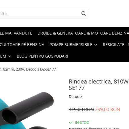
LE MAI VANDUTE
DRUJBE & GENERATOARE & MOTOARE BENZIN
ULTOARE PE BENZINA
POMPE SUBMERSIBILE
RESIGILATE 
IUM
BLOG PENTRU GOSPODARI
pm, 82mm, 230V, Detoolz DZ-SE177
Rindea electrica, 810
SE177
Detoolz
419,00 RON
299,00 RON
IN STOC
Durata de livrare:
24-48 ore