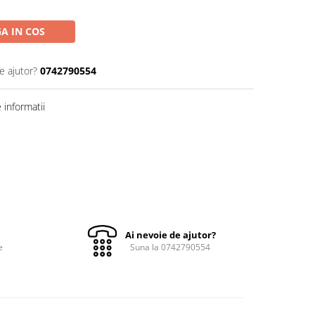
A IN COS
e ajutor?
0742790554
informatii
Ai nevoie de ajutor?
e
Suna la 0742790554