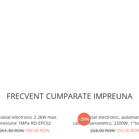
FRECVENT CUMPARATE IMPREUNA
ostat electronic 2.2kW max.
Presostat electronic, automat,
-29%
presiune 1MPa RD-EPC02
261,30 RON
189,00 RON
224,00 RON
159,00 RO