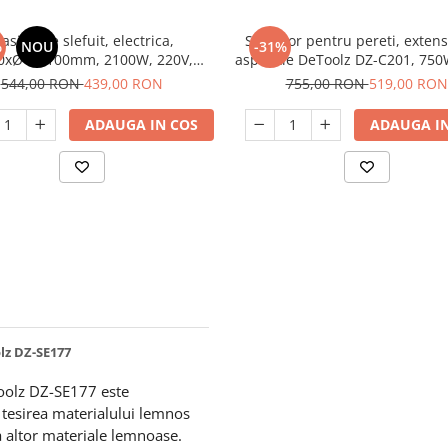
asina de slefuit, electrica,
Slefuitor pentru pereti, extens
%
NOU
-31%
19x100mm, 2100W, 220V,
aspiratie DeToolz DZ-C201, 75
Raider RDP-BM01
544,00 RON
439,00 RON
755,00 RON
519,00 RON
ADAUGA IN COS
ADAUGA IN
lz DZ-SE177
oolz DZ-SE177 este
i tesirea materialului lemnos
a altor materiale lemnoase.