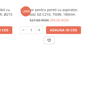
ibil cu
Slefuitor pentru pereti cu aspirator,
Set 10 bucat
-24%
-32%
0W, Ø215
DeToolz DZ-C210, 750W, 180mm
8gaur
527,00 RON
399,00 RON
32,
 COS
ADAUGA IN COS