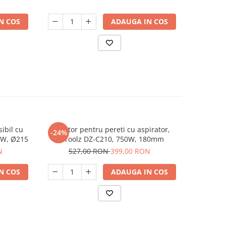
N COS
ADAUGA IN COS
sibil cu
Slefuitor pentru pereti cu aspirator,
Rindea E
-24%
-28%
0W, Ø215
DeToolz DZ-C210, 750W, 180mm
2150, 1.3 
N
527,00 RON
399,00 RON
74
N COS
ADAUGA IN COS