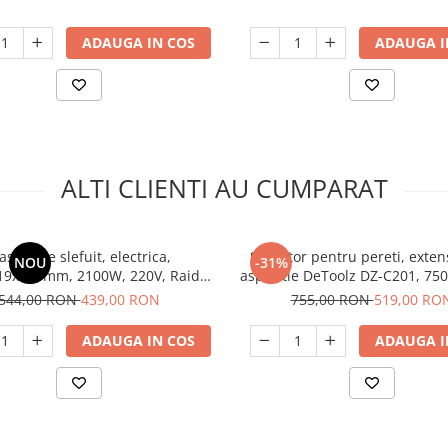
ADAUGA IN COS
ADAUGA I
ALTI CLIENTI AU CUMPARAT
sina de slefuit, electrica,
Slefuitor pentru pereti, exten
NOU
-31%
, 2100W, 220V, Raider
aspiratie DeToolz DZ-C201, 75
RDP-BM01
544,00 RON
439,00 RON
755,00 RON
519,00 RO
ADAUGA IN COS
ADAUGA I