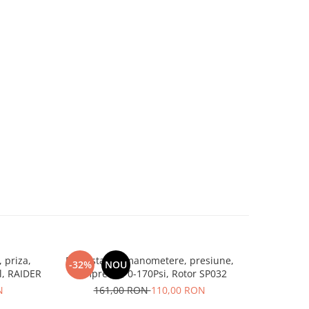
 priza,
Presostat cu manometere, presiune,
Presostat
-32%
NOU
-28%
cablu, manometru, 2200W, 1"tol, RAIDER
compresor, 0-170Psi, Rotor SP032
¼", di
N
161,00 RON
110,00 RON
23