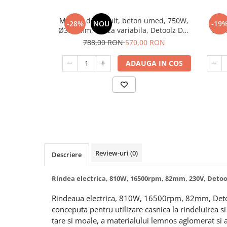
Slefuitoare
Prelungitoare
Cuptoare incorporabile
Vibratoare beton
Masina de slefuit, beton umed, 750W,
M
Deshidratoare carne & fructe &
Rotopercutoare
-28%
NOU
-19
Ø390 mm, viteza variabila, Detoolz DZ-
Ø120xØ
legume
Suflante & Aspiratoare
C337
788,00 RON
570,00 RON
Electrocasnice mici
Surse de Curent & Panouri Solare
Aparate de vidat
ADAUGA IN COS
Taietoare de Beton & Asfalt
Articole Menaj
Trimmere & Motocoase
Espressoare & Cafetiere
Truse de Scule & Unelte
Friteuze aer cald
Gratare Electrice
Masini de gheata
Masini de tocat carne
Review-uri
(0)
Masini de umplut carnati
Descriere
Mixere bucatarie
Rindea electrica, 810W, 16500rpm, 82mm, 230V, Detoo
Prajitoare de paine
Roboti de bucatarie
Rindeaua electrica, 810W, 16500rpm, 82mm, Det
Statii de calcat
conceputa pentru utilizare casnica la rindeluirea s
tare si moale, a materialului lemnos aglomerat si 
Furtune & Sisteme Irigatii