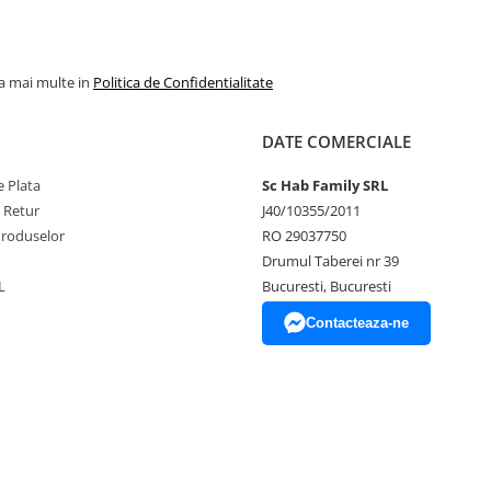
la mai multe in
Politica de Confidentialitate
DATE COMERCIALE
 Plata
Sc Hab Family SRL
e Retur
J40/10355/2011
Produselor
RO 29037750
Drumul Taberei nr 39
L
Bucuresti, Bucuresti
Contacteaza-ne