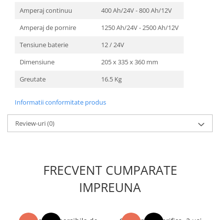
Unelte Gradinarit
Amperaj continuu
400 Ah/24V - 800 Ah/12V
Ventilatoare & Sisteme Racire
Amperaj de pornire
1250 Ah/24V - 2500 Ah/12V
Aparate de aer conditionat
Tensiune baterie
12 / 24V
Ventilatoare
Zootehnie
Dimensiune
205 x 335 x 360 mm
Foarfeci tuns oi
Greutate
16.5 Kg
Incubatoare oua
Informatii conformitate produs
Review-uri
(0)
FRECVENT CUMPARATE
IMPREUNA