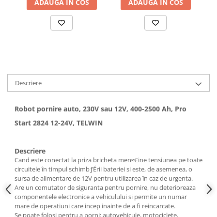
ADAUGA IN COS
ADAUGA IN COS
Hote bucatarie
Consumabile
Hota tavan
Hote cupolare
Hote decorative
Hote incorporabile
Descriere
Hote insula
Hote telescopice
Robot pornire auto, 230V sau 12V, 400-2500 Ah, Pro
Hote traditionale
Start 2824 12-24V, TELWIN
Masini de Spalat Rufe & Uscatoare
Accesorii masini de spalat &
uscatoare
Descriere
Cand este conectat la priza bricheta men≈£ine tensiunea pe toate
Masini automate de spalat rufe
circuitele în timpul schimbƒÉrii bateriei si este, de asemenea, o
Masini de spalat rufe cu uscator
sursa de alimentare de 12V pentru utilizarea în caz de urgenta.
Masini de spalat rufe verticale
Are un comutator de siguranta pentru pornire, nu deterioreaza
componentele electronice a vehiculului si permite un numar
Uscatoare de rufe
mare de operatiuni care incep inainte de a fi reincarcate.
Masini de spalat vase
Se poate folosi pentru a porni: autovehicule, motociclete,