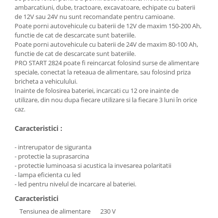
ambarcatiuni, dube, tractoare, excavatoare, echipate cu baterii
Masini de spalat vase incorporabile
de 12V sau 24V nu sunt recomandate pentru camioane.
Masini de spalat vase
Poate porni autovehicule cu baterii de 12V de maxim 150-200 Ah,
independente
functie de cat de descarcate sunt bateriile.
Poate porni autovehicule cu baterii de 24V de maxim 80-100 Ah,
Motoburghiu/Foreza pamant
functie de cat de descarcate sunt bateriile.
Pachete Incorporabile
PRO START 2824 poate fi reincarcat folosind surse de alimentare
speciale, conectat la reteaua de alimentare, sau folosind priza
Pirostrii & Arzatoare
bricheta a vehiculului.
Plasa umbrire
Inainte de folosirea bateriei, incarcati cu 12 ore inainte de
utilizare, din nou dupa fiecare utilizare si la fiecare 3 luni în orice
Pompe de stropit
caz.
Radiatoare
Caracteristici :
Semanatoare,Plantatoare
- intrerupator de siguranta
Sere
- protectie la suprasarcina
Sobe pe gaz & electrice
- protectie luminoasa si acustica la invesarea polaritatii
- lampa eficienta cu led
Suflante & Aspiratoare
- led pentru nivelul de incarcare al bateriei.
Aspiratoare
Caracteristici
Suflante Frunze
Tensiunea de alimentare
230 V