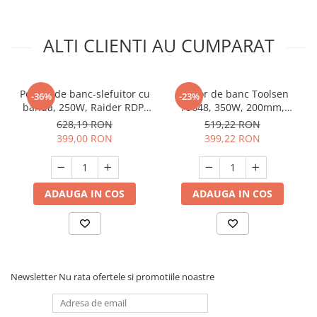
Unelte Gradinarit
Ventilatoare & Sisteme Racire
ALTI CLIENTI AU CUMPARAT
Aparate de aer conditionat
Ventilatoare
Zootehnie
Polizor de banc-slefuitor cu
Polizor de banc Toolsen
-36%
-23%
banda, 250W, Raider RDP-
79648, 350W, 200mm,
Foarfeci tuns oi
BG05, Profesional
2950/rpm
628,19 RON
519,22 RON
Incubatoare oua
399,00 RON
399,22 RON
ADAUGA IN COS
ADAUGA IN COS
Newsletter
Nu rata ofertele si promotiile noastre