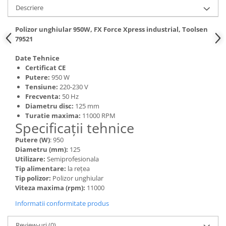
Descriere
Hote bucatarie
Consumabile
Polizor unghiular 950W, FX Force Xpress industrial, Toolsen
Hota tavan
79521
Hote cupolare
Date Tehnice
Hote decorative
Certificat CE
Hote incorporabile
Putere:
950 W
Tensiune:
220-230 V
Hote insula
Frecventa:
50 Hz
Hote telescopice
Diametru disc:
125 mm
Turatie maxima:
11000 RPM
Hote traditionale
Specificații tehnice
Masini de Spalat Rufe & Uscatoare
Putere (W)
: 950
Accesorii masini de spalat &
Diametru (mm):
125
uscatoare
Utilizare:
Semiprofesionala
Masini automate de spalat rufe
Tip alimentare:
la rețea
Tip polizor:
Polizor unghiular
Masini de spalat rufe cu uscator
Viteza maxima (rpm):
11000
Masini de spalat rufe verticale
Informatii conformitate produs
Uscatoare de rufe
Masini de spalat vase
Review-uri
(0)