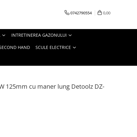
0742790554
0,00
A
INTRETINEREA GAZONULUI
- SECOND HAND
SCULE ELECTRICE
00W 125mm cu maner lung Detoolz DZ-