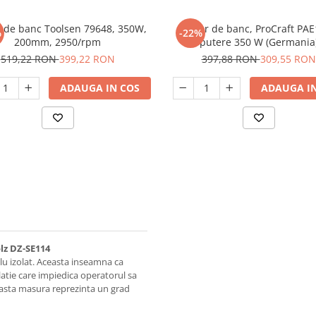
r de banc Toolsen 79648, 350W,
Polizor de banc, ProCraft PA
%
-22%
200mm, 2950/rpm
putere 350 W (Germania
519,22 RON
399,22 RON
397,88 RON
309,55 RON
ADAUGA IN COS
ADAUGA IN
lz DZ-SE114
u izolat. Aceasta inseamna ca
atie care impiedica operatorul sa
Aceasta masura reprezinta un grad