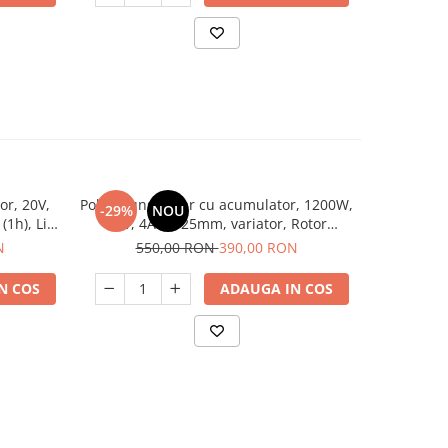
or, 20V,
Polizor unghiular cu acumulator, 1200W,
Polizor
-29%
NOU
-27%
1h), Li-
21V, 4Ah, 125mm, variator, Rotor
acumula
-PBAG20
RBA1200
discuri in
N
550,00 RON
390,00 RON
88
N COS
ADAUGA IN COS