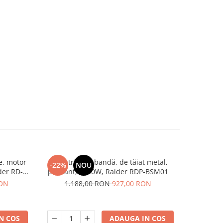
e, motor
Fierăstrău cu bandă, de tăiat metal,
Fierastrau 
-22%
NOU
-21%
der RD-
pivotant, 1200W, Raider RDP-BSM01
2000W, 
RON
1.188,00 RON
927,00 RON
40
N COS
ADAUGA IN COS