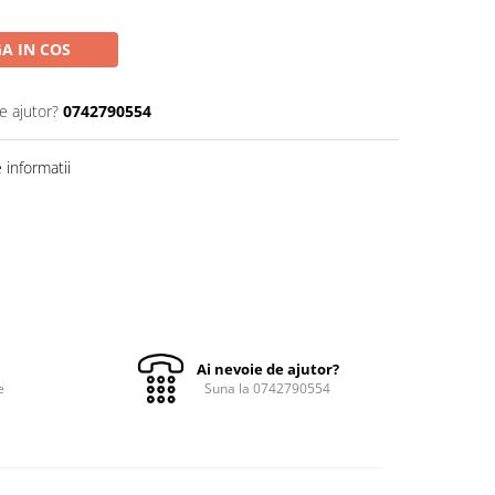
A IN COS
e ajutor?
0742790554
informatii
Ai nevoie de ajutor?
e
Suna la 0742790554