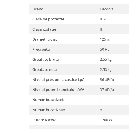
Masini de spalat vase incorporabile
Brand
Detoolz
Masini de spalat vase
Clasa de protectie
IP20
independente
Motoburghiu/Foreza pamant
Clasa izolatie
II
Pachete Incorporabile
Diametru disc
125 mm
Pirostrii & Arzatoare
Frecventa
50 Hz
Plasa umbrire
Greutate bruta
2.55 kg
Pompe de stropit
Greutate neta
2.50 kg
Radiatoare
Nivelul presiunii acustice LpA
86 dB(A)
Semanatoare,Plantatoare
Sere
Nivelul puterii sunetului LWA
97 dB(A)
Sobe pe gaz & electrice
Numar bucati/set
1
Suflante & Aspiratoare
Numar bucati/bax
6
Aspiratoare
Putere KW/W
1200 W
Suflante Frunze