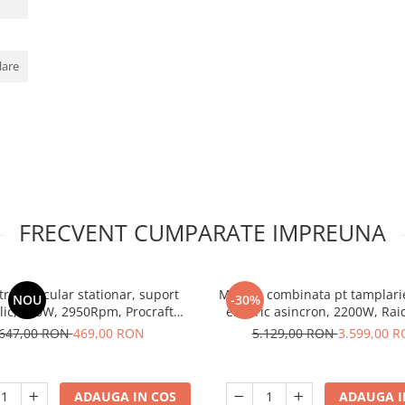
lare
FRECVENT CUMPARATE IMPREUNA
trau circular stationar, suport
Masina combinata pt tamplari
NOU
-30%
lic, 800W, 2950Rpm, Procraft
electric asincron, 2200W, Rai
KR2600, 220V,
CWM01, Profesional
647,00 RON
469,00 RON
5.129,00 RON
3.599,00 
ADAUGA IN COS
ADAUGA I