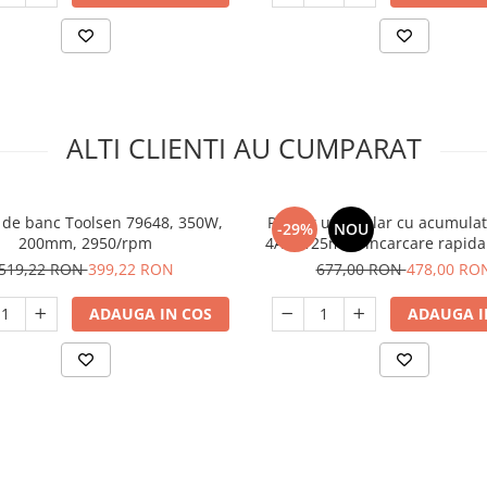
ALTI CLIENTI AU CUMPARAT
r de banc Toolsen 79648, 350W,
Polizor unghiular cu acumulat
-29%
NOU
200mm, 2950/rpm
4Ah, 125mm, incarcare rapida (
Ion, 11500 Rpm, Raider RDP
519,22 RON
399,22 RON
677,00 RON
478,00 RO
ADAUGA IN COS
ADAUGA I