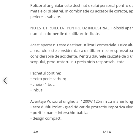
Hote bucatarie
Polizorul unghiular este destinat uzului personal pentru oper
metalelor si pietrei. In combinatie cu accesoriile corecte, a
Consumabile
periere si sablare.
Hota tavan
NU ESTE PROIECTAT PENTRU UZ INDUSTRIAL. Folositi aparat
Hote cupolare
numai in domeniile de utilizare indicate.
Hote decorative
Acest aparat nu este destinat utilizarii comerciale. Orice alt
Hote incorporabile
aparatului este considerata ca o utilizare necorespunzatoar
Hote insula
considerabile de accidente. Pentru daunele cauzate de o u
Hote telescopice
scopului, producatorul nu preia nicio responsabilitate.
Hote traditionale
Pachetul contine:
Masini de Spalat Rufe & Uscatoare
• extra perie carbon;
• cheie - 1 buc;
Accesorii masini de spalat &
• inbus.
uscatoare
Masini automate de spalat rufe
Avantaje Polizorul unghiular 1200W 125mm cu maner lung
Masini de spalat rufe cu uscator
• este dublu izolat - grad ridicat de protectie impotriva elec
• pozitie maner interschimbabila;
Masini de spalat rufe verticale
• design compact.
Uscatoare de rufe
Masini de spalat vase
Ax
M14