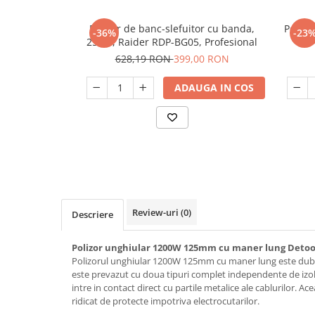
Slefuitoare
Prelungitoare
Cuptoare incorporabile
Vibratoare beton
Polizor de banc-slefuitor cu banda,
Polizo
Deshidratoare carne & fructe &
Rotopercutoare
-36%
-23
250W, Raider RDP-BG05, Profesional
legume
Suflante & Aspiratoare
628,19 RON
399,00 RON
Electrocasnice mici
Surse de Curent & Panouri Solare
Aparate de vidat
ADAUGA IN COS
Taietoare de Beton & Asfalt
Articole Menaj
Trimmere & Motocoase
Espressoare & Cafetiere
Truse de Scule & Unelte
Friteuze aer cald
Gratare Electrice
Masini de gheata
Masini de tocat carne
Review-uri
(0)
Masini de umplut carnati
Descriere
Mixere bucatarie
Polizor unghiular 1200W 125mm cu maner lung Detoo
Prajitoare de paine
Polizorul unghiular 1200W 125mm cu maner lung este dubl
Roboti de bucatarie
este prevazut cu doua tipuri complet independente de izol
Statii de calcat
intre in contact direct cu partile metalice ale cablurilor. 
ridicat de protecte impotriva electrocutarilor.
Furtune & Sisteme Irigatii