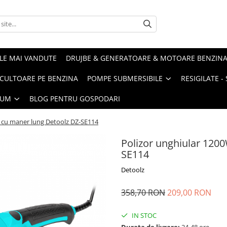
LE MAI VANDUTE
DRUJBE & GENERATOARE & MOTOARE BENZIN
ULTOARE PE BENZINA
POMPE SUBMERSIBILE
RESIGILATE 
IUM
BLOG PENTRU GOSPODARI
 cu maner lung Detoolz DZ-SE114
Polizor unghiular 12
SE114
Detoolz
358,70 RON
209,00 RON
IN STOC
Durata de livrare:
24-48 ore