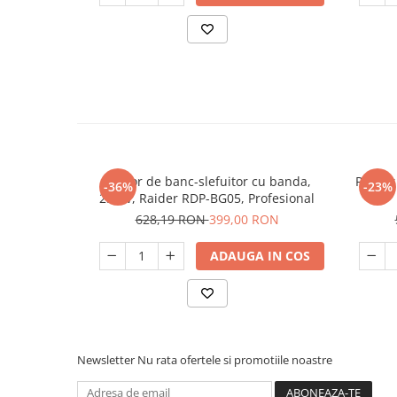
Polizor de banc-slefuitor cu banda,
Polizo
-36%
-23%
250W, Raider RDP-BG05, Profesional
628,19 RON
399,00 RON
ADAUGA IN COS
Newsletter
Nu rata ofertele si promotiile noastre