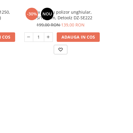
E1250,
Stativ pentru polizor unghiular,
Polizor de b
-30%
NOU
-23%
)
Ø115/125mm, Detoolz DZ-SE222
199,00 RON
139,00 RON
324,
 COS
ADAUGA IN COS