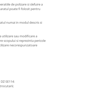
atiile de polizare si slefuire a
paratul poate fi folosit pentru
ul numai in modul descris si
a utilizare sau modificare a
e scopului si reprezinta pericole
tilizare necorespunzatoare
 DZ-SE114:
trocutarii;