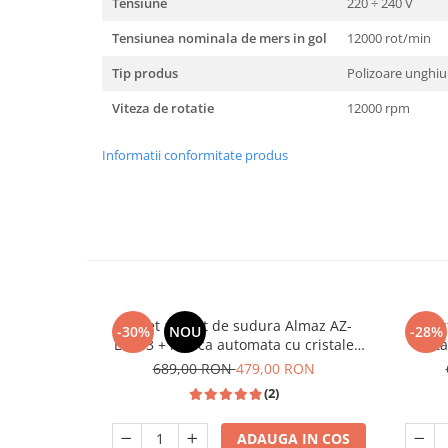
Tensiune
220 ÷ 240 V
Unelte Gradinarit
Ventilatoare & Sisteme Racire
Tensiunea nominala de mers in gol
12000 rot/min
Aparate de aer conditionat
Tip produs
Polizoare unghiu
Ventilatoare
Viteza de rotatie
12000 rpm
Zootehnie
Foarfeci tuns oi
Informatii conformitate produs
Incubatoare oua
Pachet aparat de sudura Almaz AZ-
Fieras
-30%
NOU
-28%
ES003 + masca automata cu cristale
meta
Almaz, accesorii incluse, 250 A, 220V
689,00 RON
479,00 RON
(2)
ADAUGA IN COS