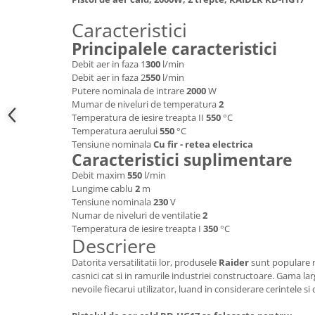
Hote bucatarie
Caracteristici
Consumabile
Principalele caracteristici
Hota tavan
Debit aer in faza 1
300
l/min
Hote cupolare
Debit aer in faza 2
550
l/min
Hote decorative
Putere nominala de intrare
2000
W
Mumar de niveluri de temperatura
2
Hote incorporabile
Temperatura de iesire treapta II
550
°C
Hote insula
Temperatura aerului
550
°C
Hote telescopice
Tensiune nominala
Cu fir - retea electrica
Caracteristici suplimentare
Hote traditionale
Debit maxim
550
l/min
Masini de Spalat Rufe & Uscatoare
Lungime cablu
2
m
Tensiune nominala
230
V
Accesorii masini de spalat &
Numar de niveluri de ventilatie
2
uscatoare
Temperatura de iesire treapta I
350
°C
Masini automate de spalat rufe
Descriere
Masini de spalat rufe cu uscator
Datorita versatilitatii lor, produsele
Raider
sunt populare n
Masini de spalat rufe verticale
casnici cat si in ramurile industriei constructoare. Gama l
nevoile fiecarui utilizator, luand in considerare cerintele s
Uscatoare de rufe
Masini de spalat vase