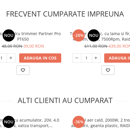
FRECVENT CUMPARATE IMPREUNA
or pentru trimmer Partner Pro
Trimmer electric, cu lama si fi
NOU
-28%
NOU
PT650
420mm, 220V, 7500Rpm, Raid
EBC02
48,00 RON
39,00 RON
611,00 RON
439,00 RO
ADAUGA IN COS
ADAUGA I
ALTI CLIENTI AU CUMPARAT
er cald cu acumulator, 20V, 4.0
Pistol aer cald, 2000W, 2 tre
NOU
-36%
, Li-ION, valiza transport,
accesorii, geanta plastic, RAI