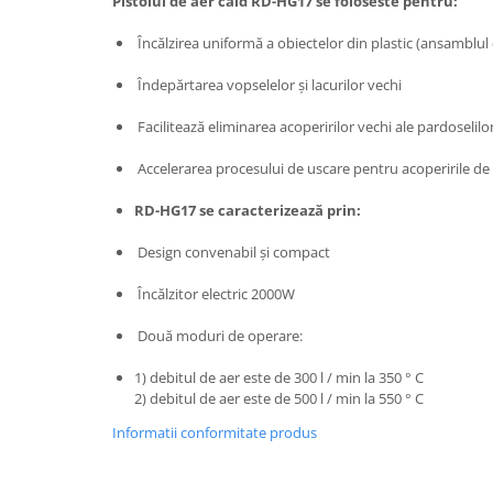
Pistolul de aer cald RD-HG17 se foloseste pentru:
Masini de spalat vase incorporabile
Încălzirea uniformă a obiectelor din plastic (ansamblul
Masini de spalat vase
independente
Îndepărtarea vopselelor și lacurilor vechi
Motoburghiu/Foreza pamant
Facilitează eliminarea acoperirilor vechi ale pardoselilo
Pachete Incorporabile
Accelerarea procesului de uscare pentru acoperirile de
Pirostrii & Arzatoare
Plasa umbrire
RD-HG17 se caracterizează prin:
Pompe de stropit
Design convenabil și compact
Radiatoare
Încălzitor electric 2000W
Semanatoare,Plantatoare
Două moduri de operare:
Sere
Sobe pe gaz & electrice
1) debitul de aer este de 300 l / min la 350 ° C
2) debitul de aer este de 500 l / min la 550 ° C
Suflante & Aspiratoare
Informatii conformitate produs
Aspiratoare
Suflante Frunze