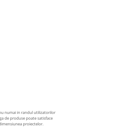
u numai in randul utilizatorilor
arga de produse poate satisface
i dimensiunea proiectelor.