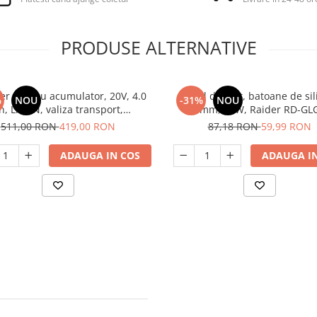
PRODUSE ALTERNATIVE
er cald cu acumulator, 20V, 4.0
Pistol de lipit, batoane de sil
%
NOU
-31%
NOU
h, Li-ION, valiza transport,
ø7mm, 30W, Raider RD-GL
EHGN200215 EMTOP
511,00 RON
419,00 RON
87,18 RON
59,99 RON
ADAUGA IN COS
ADAUGA IN