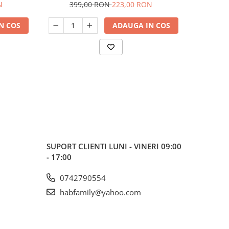
RD-HG23
N
399,00 RON
223,00 RON
19
N COS
ADAUGA IN COS
SUPORT CLIENTI
LUNI - VINERI 09:00
- 17:00
0742790554
habfamily@yahoo.com