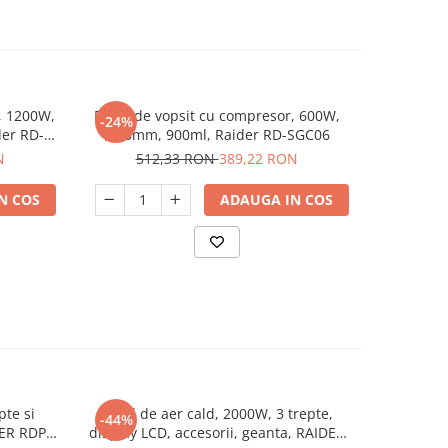
r, 1200W,
Pistol de vopsit cu compresor, 600W,
Pistol 
-24%
-42%
er RD-
ø2.5mm, 900ml, Raider RD-SGC06
pneu
N
512,33 RON
389,22 RON
1.1
N COS
ADAUGA IN COS
pte si
Pistol de aer cald, 2000W, 3 trepte,
Pistol elec
-44%
-34%
DER RDP-
display LCD, accesorii, geanta, RAIDER
60