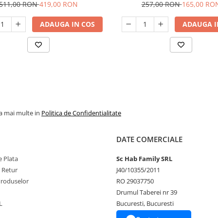
EHGN200215 EMTOP
HG22
511,00 RON
419,00 RON
257,00 RON
165,00 RO
ADAUGA IN COS
ADAUGA I
la mai multe in
Politica de Confidentialitate
DATE COMERCIALE
 Plata
Sc Hab Family SRL
e Retur
J40/10355/2011
Produselor
RO 29037750
Drumul Taberei nr 39
L
Bucuresti, Bucuresti