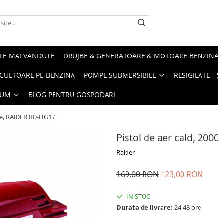
LE MAI VANDUTE
DRUJBE & GENERATOARE & MOTOARE BENZIN
ULTOARE PE BENZINA
POMPE SUBMERSIBILE
RESIGILATE 
IUM
BLOG PENTRU GOSPODARI
pte, RAIDER RD-HG17
Pistol de aer cald, 20
Raider
169,00 RON
123,00 RON
IN STOC
Durata de livrare:
24-48 ore