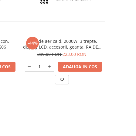
icon,
Pistol de aer cald, 2000W, 3 trepte,
Pistol electri
-44%
-34%
N
G06
display LCD, accesorii, geanta, RAIDER
600ᵒC
RD-HG23
399,00 RON
223,00 RON
199,
 COS
ADAUGA IN COS