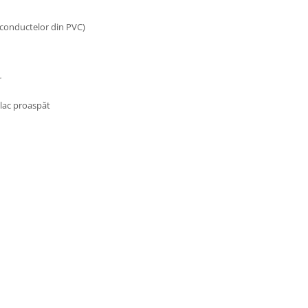
 conductelor din PVC)
r
 lac proaspăt