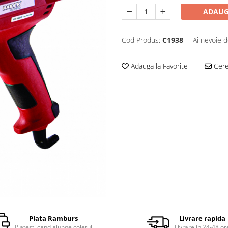
ADAUG
Cod Produs:
C1938
Ai nevoie d
Adauga la Favorite
Cere 
Plata Ramburs
Livrare rapida
Platesti cand ajunge coletul
Livrare in 24-48 or