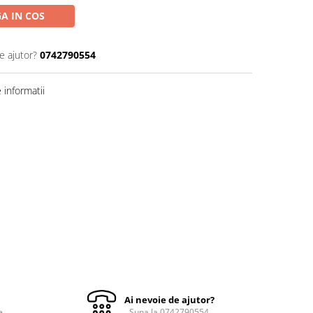
A IN COS
e ajutor?
0742790554
informatii
Ai nevoie de ajutor?
e
Suna la 0742790554