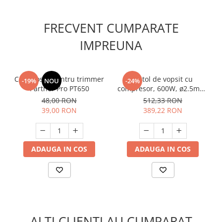
FRECVENT CUMPARATE
IMPREUNA
Cap mosor pentru trimmer
Pistol de vopsit cu
-19%
NOU
-24%
Partner Pro PT650
compresor, 600W, ø2.5mm,
900ml, Raider RD-SGC06
48,00 RON
512,33 RON
39,00 RON
389,22 RON
ADAUGA IN COS
ADAUGA IN COS
ALTI CLIENTI AU CUMPARAT