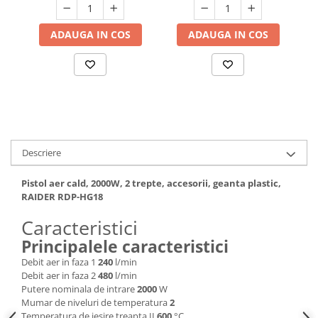
Hote bucatarie
ADAUGA IN COS
ADAUGA IN COS
Consumabile
Hota tavan
Hote cupolare
Hote decorative
Hote incorporabile
Hote insula
Hote telescopice
Descriere
Hote traditionale
Masini de Spalat Rufe & Uscatoare
Pistol aer cald, 2000W, 2 trepte, accesorii, geanta plastic,
RAIDER RDP-HG18
Accesorii masini de spalat &
uscatoare
Caracteristici
Masini automate de spalat rufe
Principalele caracteristici
Masini de spalat rufe cu uscator
Debit aer in faza 1
240
l/min
Masini de spalat rufe verticale
Debit aer in faza 2
480
l/min
Putere nominala de intrare
2000
W
Uscatoare de rufe
Mumar de niveluri de temperatura
2
Masini de spalat vase
Temperatura de iesire treapta II
600
°C