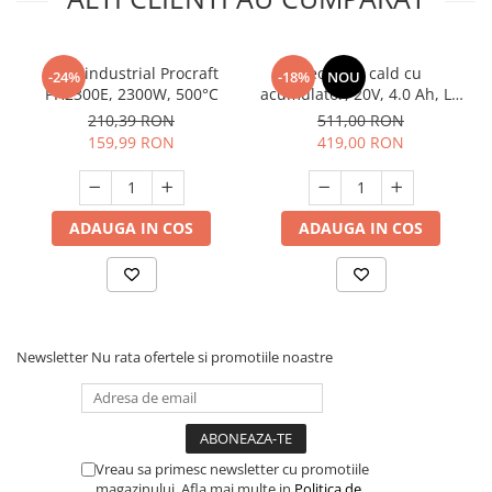
Feon industrial Procraft
Feon aer cald cu
-24%
-18%
NOU
PH2300E, 2300W, 500°C
acumulator, 20V, 4.0 Ah, Li-
ION, valiza transport,
210,39 RON
511,00 RON
EHGN200215 EMTOP
159,99 RON
419,00 RON
ADAUGA IN COS
ADAUGA IN COS
Newsletter
Nu rata ofertele si promotiile noastre
Vreau sa primesc newsletter cu promotiile
magazinului. Afla mai multe in
Politica de