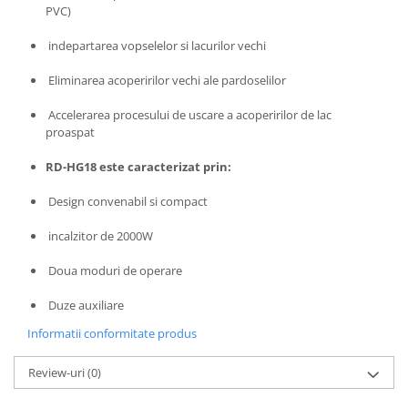
Unelte Gradinarit
PVC)
Ventilatoare & Sisteme Racire
indepartarea vopselelor si lacurilor vechi
Aparate de aer conditionat
Eliminarea acoperirilor vechi ale pardoselilor
Ventilatoare
Zootehnie
Accelerarea procesului de uscare a acoperirilor de lac
proaspat
Foarfeci tuns oi
Incubatoare oua
RD-HG18 este caracterizat prin:
Design convenabil si compact
incalzitor de 2000W
Doua moduri de operare
Duze auxiliare
Informatii conformitate produs
Review-uri
(0)