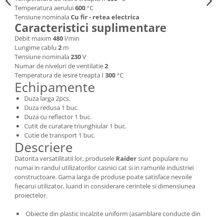
Temperatura aerului
600
°C
Masini de spalat vase incorporabile
Tensiune nominala
Cu fir - retea electrica
Masini de spalat vase
Caracteristici suplimentare
independente
Debit maxim
480
l/min
Motoburghiu/Foreza pamant
Lungime cablu
2
m
Tensiune nominala
230
V
Pachete Incorporabile
Numar de niveluri de ventilatie
2
Pirostrii & Arzatoare
Temperatura de iesire treapta I
300
°C
Echipamente
Plasa umbrire
Duza larga 2pcs.
Pompe de stropit
Duza redusa 1 buc.
Duza cu reflector 1 buc.
Radiatoare
Cutit de curatare triunghiular 1 buc.
Semanatoare,Plantatoare
Cutie de transport 1 buc.
Descriere
Sere
Datorita versatilitatii lor, produsele
Raider
sunt populare nu
Sobe pe gaz & electrice
numai in randul utilizatorilor casnici cat si in ramurile industriei
constructoare. Gama larga de produse poate satisface nevoile
Suflante & Aspiratoare
fiecarui utilizator, luand in considerare cerintele si dimensiunea
Aspiratoare
proiectelor.
Suflante Frunze
Obiecte din plastic incalzite uniform (asamblare conducte din