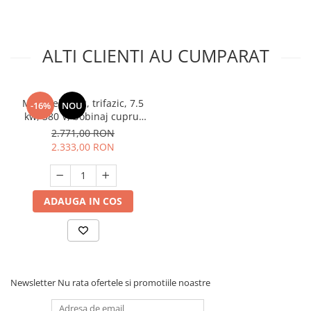
ALTI CLIENTI AU CUMPARAT
Motor electric, trifazic, 7.5
-16%
NOU
kw, 380 V, bobinaj cupru,
Micul Fermier
2.771,00 RON
2.333,00 RON
ADAUGA IN COS
Newsletter
Nu rata ofertele si promotiile noastre