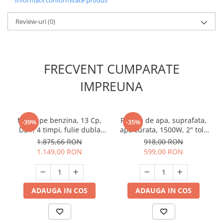
Review-uri
(0)
FRECVENT CUMPARATE
IMPREUNA
Motor pe benzina, 13 Cp,
Pompa de apa, suprafata,
-39%
-35%
DDT, 4 timpi, fulie dubla
apa curata, 1500W, 2" toli,
(inclusa), 7.3 kw, ax pana
30000 l/h, Raider RD-2DK20
1.875,66 RON
918,00 RON
25mm
1.149,00 RON
599,00 RON
ADAUGA IN COS
ADAUGA IN COS