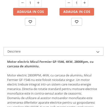
Hote bucatarie
ADAUGA IN COS
ADAUGA IN COS
Consumabile
Hota tavan
Hote cupolare
Hote decorative
Hote incorporabile
Hote insula
Hote telescopice
Descriere
Hote traditionale
Masini de Spalat Rufe & Uscatoare
Motor electric Micul Fermier GF-1546, 4KW, 2800Rpm, cu
carcasa de aluminiu.
Accesorii masini de spalat &
uscatoare
Motor electric 2800RPM, 4KW, cu carcasa de aluminiu, Micul
Masini automate de spalat rufe
Fermier GF-1546 nu este folosit niciodata singur. Un motor
electric trebuie integrat intr-un sistem care necesita energie
Masini de spalat rufe cu uscator
mecanica. Directia de rotatie standard pentru motoare electrice
Masini de spalat rufe verticale
monofazice este in contra-sensul acelor de ceasornic.
Domeniu de utilizare al acestor motoarelor monofazate este
Uscatoare de rufe
antrenarea diferitelor aparate electrice pentru uz gospodaresc
Masini de spalat vase
sau similare (EN 60335-1) cum ar fi: masini pentru prelucrarea