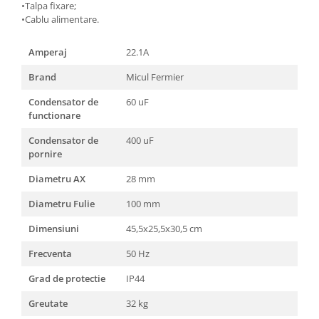
Unelte Gradinarit
•Talpa fixare;
•Cablu alimentare.
Ventilatoare & Sisteme Racire
Aparate de aer conditionat
Amperaj
22.1A
Ventilatoare
Brand
Micul Fermier
Zootehnie
Condensator de
60 uF
Foarfeci tuns oi
functionare
Incubatoare oua
Condensator de
400 uF
pornire
Diametru AX
28 mm
Diametru Fulie
100 mm
Dimensiuni
45,5x25,5x30,5 cm
Frecventa
50 Hz
Grad de protectie
IP44
Greutate
32 kg