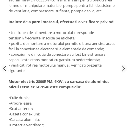
lemnului, manipulare materiale, pompe pentru lichide, sisteme
Masini de spalat vase incorporabile
de ventilatie, compresoare, suflante, pompe de vid, etc.
Masini de spalat vase
independente
Inainte de a porni motorul, efectuati o verificare privind:
Motoburghiu/Foreza pamant
• tensiunea de alimentare a motorului corespunde
Pachete Incorporabile
tensiunii/frecventei inscrise pe eticheta;
• pozitia de montare a motorului permite o buna aerisire, acces
Pirostrii & Arzatoare
facil la conexiunea electrica si la elementele de comanda;
Plasa umbrire
• conexiunile din cutia de conectare au fost bine stranse si
capacul este etans montat cu garnitura nedeteriorata;
Pompe de stropit
• verificati rotirea motorului manual; verificati prezenta
sigurantei;
Radiatoare
Semanatoare,Plantatoare
Motor electric 2800RPM, 4KW, cu carcasa de aluminiu,
Micul Fermier GF-1546 este compus din:
Sere
Sobe pe gaz & electrice
•Fulie dubla;
•Arbore iesire;
Suflante & Aspiratoare
•Scut anterior;
•Caseta conexiuni;
Aspiratoare
•Carcasa aluminiu;
Suflante Frunze
•Protectie ventilator;