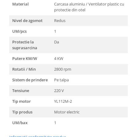
Material
Carcasa aluminiu / Ventilator plastic cu
protectie din otel
Nivel de zgomot
Redus
UM/pcs
1
Protectie la
Da
suprasarcina
Putere KW/W
4 KW
Rotatii / Min
2800 rpm
Sistem de prindere
Pe talpa
Tensiune
220 V
Tip motor
YL112M-2
Tip produs
Motor electric
UM/bax
1
Informatii conformitate produs