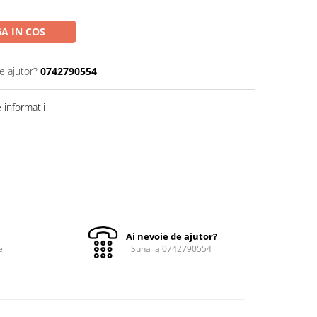
A IN COS
e ajutor?
0742790554
informatii
Ai nevoie de ajutor?
e
Suna la 0742790554