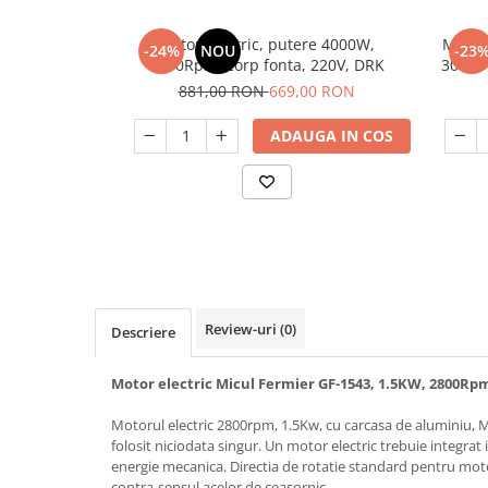
Slefuitoare
Prelungitoare
Cuptoare incorporabile
Vibratoare beton
Motor electric, putere 4000W,
Motor 
Deshidratoare carne & fructe &
Rotopercutoare
-24%
NOU
-23
3000Rpm, corp fonta, 220V, DRK
3000 r
legume
Suflante & Aspiratoare
881,00 RON
669,00 RON
Electrocasnice mici
Surse de Curent & Panouri Solare
Aparate de vidat
ADAUGA IN COS
Taietoare de Beton & Asfalt
Articole Menaj
Trimmere & Motocoase
Espressoare & Cafetiere
Truse de Scule & Unelte
Friteuze aer cald
Gratare Electrice
Masini de gheata
Masini de tocat carne
Review-uri
(0)
Masini de umplut carnati
Descriere
Mixere bucatarie
Motor electric Micul Fermier GF-1543, 1.5KW, 2800Rpm
Prajitoare de paine
Roboti de bucatarie
Motorul electric 2800rpm, 1.5Kw, cu carcasa de aluminiu, 
Statii de calcat
folosit niciodata singur. Un motor electric trebuie integrat
energie mecanica. Directia de rotatie standard pentru mot
Furtune & Sisteme Irigatii
contra-sensul acelor de ceasornic.