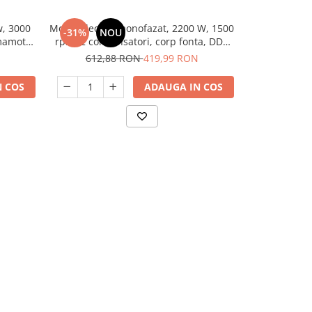
w, 3000
Motor electric monofazat, 2200 W, 1500
Motor electri
-31%
NOU
-17%
N
amamoto
rpm, 2 condensatori, corp fonta, DDT
rpm, 2 conde
Power
612,88 RON
419,99 RON
469,
 COS
ADAUGA IN COS