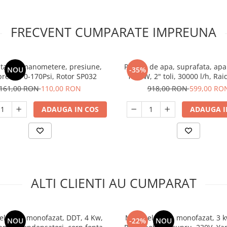
FRECVENT CUMPARATE IMPREUNA
tat cu manometere, presiune,
Pompa de apa, suprafata, apa
NOU
-35%
resor, 0-170Psi, Rotor SP032
1500W, 2" toli, 30000 l/h, Rai
2DK20
161,00 RON
110,00 RON
918,00 RON
599,00 RO
ADAUGA IN COS
ADAUGA I
ALTI CLIENTI AU CUMPARAT
electric monofazat, DDT, 4 Kw,
Motor electric, monofazat, 3 
NOU
-22%
NOU