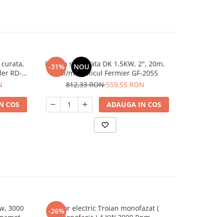
 curata,
Pompa suprafata DK 1.5KW, 2", 20m,
Scara tip 
-31%
NOU
-26%
der RD-
360l/min, Micul Fermier GF-2055
inaltime 
N
812,33 RON
559,55 RON
37
N COS
ADAUGA IN COS
kw, 3000
Motor electric Troian monofazat (
Motor ele
-26%
-34%