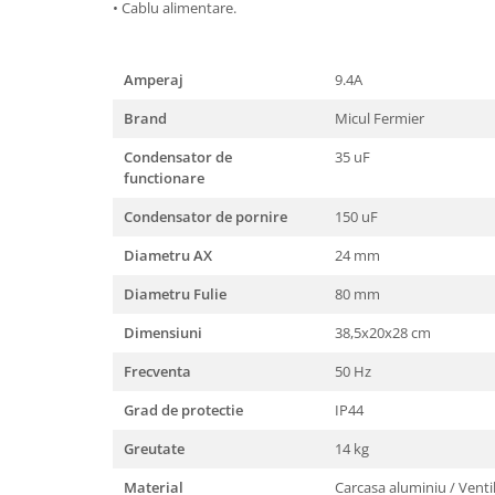
• Cablu alimentare.
Masini de spalat vase incorporabile
Masini de spalat vase
independente
Amperaj
9.4A
Motoburghiu/Foreza pamant
Brand
Micul Fermier
Pachete Incorporabile
Condensator de
35 uF
Pirostrii & Arzatoare
functionare
Plasa umbrire
Condensator de pornire
150 uF
Pompe de stropit
Diametru AX
24 mm
Radiatoare
Diametru Fulie
80 mm
Semanatoare,Plantatoare
Dimensiuni
38,5x20x28 cm
Sere
Frecventa
50 Hz
Sobe pe gaz & electrice
Grad de protectie
IP44
Suflante & Aspiratoare
Aspiratoare
Greutate
14 kg
Suflante Frunze
Material
Carcasa aluminiu / Ventil