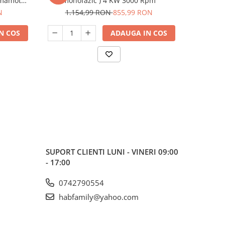
amamoto
monofazic ) 4 KW 3000 Rpm
3KW, 2800R
N
1.154,99 RON
855,99 RON
1.2
N COS
ADAUGA IN COS
SUPORT CLIENTI
LUNI - VINERI 09:00
- 17:00
0742790554
habfamily@yahoo.com