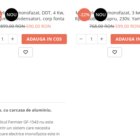
electric monofazat, DDT, 4 Kw,
Motor electric, monofazat, 3 k
%
NOU
-22%
NOU
pm, 2 condensatori, corp fonta
Rpm, bobinaj cupru, 230V, Y
Y100L-2
899,00 RON
690,00 RON
768,00 RON
599,00 RON
ADAUGA IN COS
ADAUGA IN
, cu carcasa de aluminiu.
Micul Fermier GF-1543 nu este
 intr-un sistem care necesita
oare electrice monofazice este in