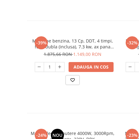
Motor pe benzina, 13 Cp, DDT, 4 timpi,
Presos
-39%
-32%
fulie dubla (inclusa), 7.3 kw, ax pana
comp
25mm
1.875,66 RON
1.149,00 RON
ADAUGA IN COS
Motor electric, putere 4000W, 3000Rpm,
Motor 
-24%
NOU
-23%