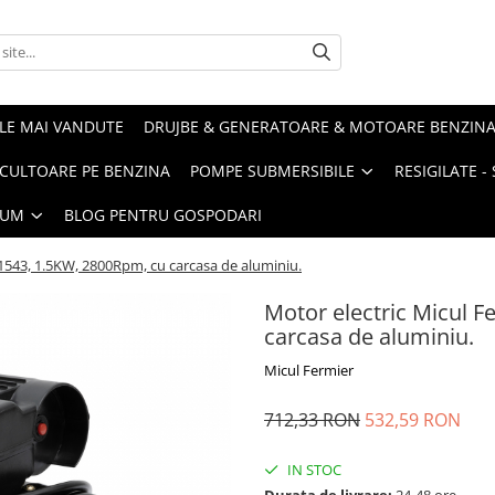
LE MAI VANDUTE
DRUJBE & GENERATOARE & MOTOARE BENZIN
ULTOARE PE BENZINA
POMPE SUBMERSIBILE
RESIGILATE 
IUM
BLOG PENTRU GOSPODARI
-1543, 1.5KW, 2800Rpm, cu carcasa de aluminiu.
Motor electric Micul 
carcasa de aluminiu.
Micul Fermier
712,33 RON
532,59 RON
IN STOC
Durata de livrare:
24-48 ore