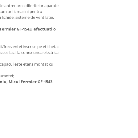
e antrenarea diferitelor aparate
cum ar fi: masini pentru
ichide, sisteme de ventilatie,
Fermier GF-1543, efectuati o
/frecventei inscrise pe eticheta;
ces facil la conexiunea electrica
i capacul este etans montat cu
gurantei;
niu, Micul Fermier GF-1543