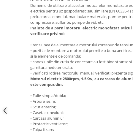
Hote bucatarie
Domeniu de utilizare al acestor motoarelor monofazate est
electrice pentru uz gospodaresc sau similare (EN 60335-1) 
Consumabile
prelucrarea lemnului, manipulare materiale, pompe pentru l
Hota tavan
compresoare, suflante, pompe de vid, etc.
Inainte de a porni motorul electric monofazat Micul 
Hote cupolare
verificare privind:
Hote decorative
• tensiunea de alimentare a motorului corespunde tensiunii
Hote incorporabile
• pozitia de montare a motorului permite o buna aerisire, ac
Hote insula
si la elementele de comanda;
Hote telescopice
• conexiunile din cutia de conectare au fost bine stranse s
garnitura nedeteriorata;
Hote traditionale
• verificati rotirea motorului manual; verificati prezenta si
Masini de Spalat Rufe & Uscatoare
Motorul electric 2800rpm, 1.5Kw, cu carcasa de alumi
este compus din:
Accesorii masini de spalat &
uscatoare
• Fulie simpla/dubla;
Masini automate de spalat rufe
• Arbore iesire;
Masini de spalat rufe cu uscator
• Scut anterior;
• Caseta conexiuni;
Masini de spalat rufe verticale
• Carcasa aluminiu;
Uscatoare de rufe
• Protectie ventilator;
• Talpa fixare;
Masini de spalat vase