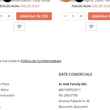
pm, 2 condensatori, corp fonta
Rpm, bobinaj cupru, 230V, Y
Y100L-2
899,00 RON
690,00 RON
768,00 RON
599,00 RO
ADAUGA IN COS
ADAUGA I
la mai multe in
Politica de Confidentialitate
DATE COMERCIALE
 Plata
Sc Hab Family SRL
e Retur
J40/10355/2011
Produselor
RO 29037750
Drumul Taberei nr 39
L
Bucuresti, Bucuresti