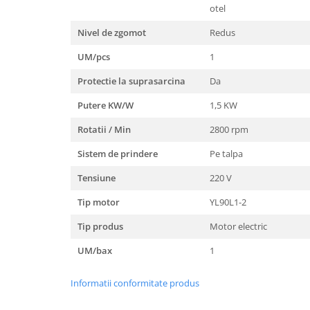
Unelte Gradinarit
otel
Ventilatoare & Sisteme Racire
Nivel de zgomot
Redus
Aparate de aer conditionat
UM/pcs
1
Ventilatoare
Protectie la suprasarcina
Da
Zootehnie
Foarfeci tuns oi
Putere KW/W
1,5 KW
Incubatoare oua
Rotatii / Min
2800 rpm
Sistem de prindere
Pe talpa
Tensiune
220 V
Tip motor
YL90L1-2
Tip produs
Motor electric
UM/bax
1
Informatii conformitate produs