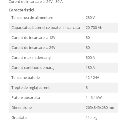
Curent de incarcare la 24V - 30 A
Masini de spalat vase incorporabile
Caracteristici
Masini de spalat vase
Tensiunea de alimentare
230 V
independente
Motoburghiu/Foreza pamant
Capacitatea bateriei ce poate fi incarcata
20-700 Ah
Pachete Incorporabile
Curent de incarcare la 12V
30
Pirostrii & Arzatoare
Curent de incarcare la 24V
30
Plasa umbrire
Curent maxim demaraj
300 A
Pompe de stropit
Curent continuu demaraj
180 A
Radiatoare
Tensiune baterie
12 / 24V
Semanatoare,Plantatoare
Trepte de reglaj curent
3
Sere
Sobe pe gaz & electrice
Putere absorbita
1 - 6.4 kW
Suflante & Aspiratoare
Dimensiune
265x345x230 mm
Aspiratoare
Greutate
11.4 kg
Suflante Frunze