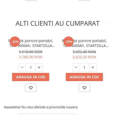
ALTI CLIENTI AU CUMPARAT
Robot de pornire portabil,
Robot de pornire portabil,
-32%
-29%
12V, 9000Ah, STARTZILLA
12V, 4000Ah, STARTZILLA
9024 XT - TELWIN
4012 XT - TELWIN
5.518,80 RON
3.692,40 RON
3.780,00 RON
2.623,20 RON
ADAUGA IN COS
ADAUGA IN COS
Newsletter
Nu rata ofertele si promotiile noastre