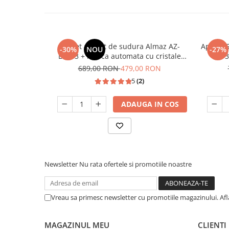
Masini de spalat vase incorporabile
Masini de spalat vase
independente
Pachet aparat de sudura Almaz AZ-
Aparat 
Motoburghiu/Foreza pamant
-30%
NOU
-27%
ES003 + masca automata cu cristale
3
Pachete Incorporabile
Almaz, accesorii incluse, 250 A, 220V
689,00 RON
479,00 RON
Pirostrii & Arzatoare
5
(2)
Plasa umbrire
ADAUGA IN COS
Pompe de stropit
Radiatoare
Semanatoare,Plantatoare
Sere
Newsletter
Nu rata ofertele si promotiile noastre
Sobe pe gaz & electrice
Suflante & Aspiratoare
Vreau sa primesc newsletter cu promotiile magazinului. Af
Aspiratoare
Suflante Frunze
MAGAZINUL MEU
CLIENTI