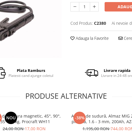
ADAUG
Cod Produs:
C2380
Ai nevoie d
Adauga la Favorite
Cere 
Plata Ramburs
Livrare rapida
Platesti cand ajunge coletul
Livrare in 24-48 or
PRODUSE ALTERNATIVE
 de sudura magnetic, 45°, 90°,
Aparat de sudură, Almaz MIG 
%
NOU
-38%
35° , 11kg, Procraft WH11
plasmă, 1.6
24,00 RON
17,00 RON
1.195,00 RON
744,00 RO