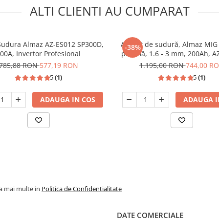
ALTI CLIENTI AU CUMPARAT
Sudura Almaz AZ-ES012 SP300D,
Aparat de sudură, Almaz MIG 
-38%
00A, Invertor Profesional
plasmă, 
785,88 RON
577,19 RON
1.195,00 RON
744,00 R
5
(1)
5
(1)
ADAUGA IN COS
ADAUGA I
la mai multe in
Politica de Confidentialitate
DATE COMERCIALE