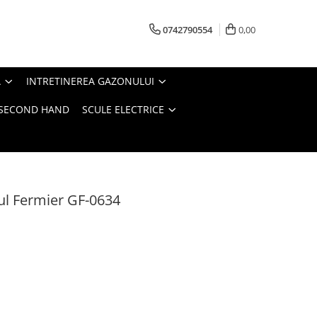
0742790554
0,00
A
INTRETINEREA GAZONULUI
- SECOND HAND
SCULE ELECTRICE
cul Fermier GF-0634