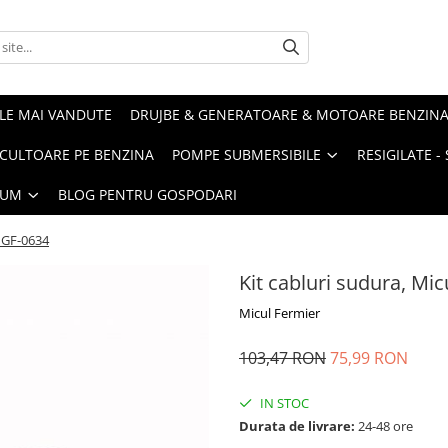
LE MAI VANDUTE
DRUJBE & GENERATOARE & MOTOARE BENZIN
ULTOARE PE BENZINA
POMPE SUBMERSIBILE
RESIGILATE 
IUM
BLOG PENTRU GOSPODARI
r GF-0634
Kit cabluri sudura, Mi
Micul Fermier
103,47 RON
75,99 RON
IN STOC
Durata de livrare:
24-48 ore