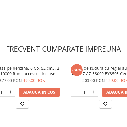
FRECVENT CUMPARATE IMPREUNA
sa pe benzina, 6 Cp, 52 cm3, 2
Masca de sudura cu reglaj a
-36%
 10000 Rpm, accesorii incluse,
ALMAZ AZ-ES009 BY350E-Cen
ou 3 mosor fir, YAMAMOTO
Cristale Lichide
677,00 RON
499,00 RON
203,00 RON
129,00 RO
ADAUGA IN COS
ADAUGA I