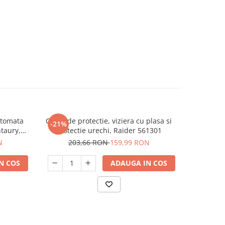
utomata
Casca de protectie, viziera cu plasa si
Ochelari de
-21%
-36%
taury,
protectie urechi, Raider 561301
N
203,66 RON
159,99 RON
9
N COS
ADAUGA IN COS