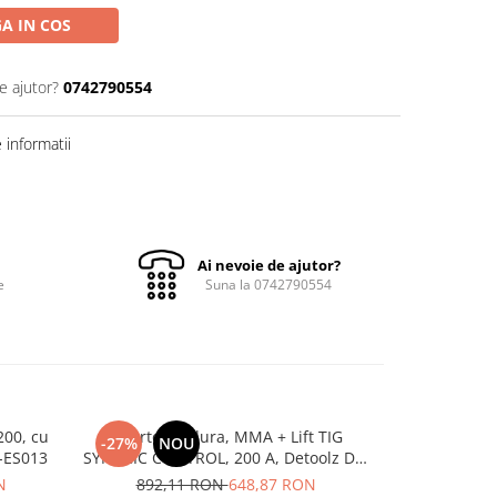
A IN COS
e ajutor?
0742790554
informatii
Ai nevoie de ajutor?
e
Suna la 0742790554
200, cu
Invertor sudura, MMA + Lift TIG
Aparat de
-27%
NOU
-37%
 - 3 mm, 200Ah, AZ-ES013
SYNEGIC CONTROL, 200 A, Detoolz DZ-
180A, AZ-E
ES009
ac
N
892,11 RON
648,87 RON
475,