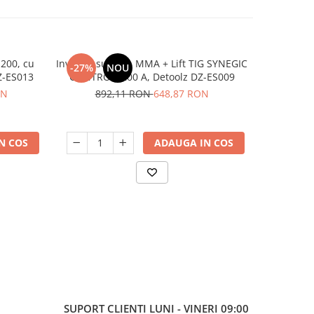
200, cu
Invertor sudura, MMA + Lift TIG SYNEGIC
Apar
-27%
NOU
-26%
1.6 - 3 mm, 200Ah, AZ-ES013
CONTROL, 200 A, Detoolz DZ-ES009
285A+Masc
ON
892,11 RON
648,87 RON
68
N COS
ADAUGA IN COS
SUPORT CLIENTI
LUNI - VINERI 09:00