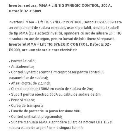
Masini de spalat vase independente
Invertor sudura, MMA + Lift TIG SYNEGIC CONTROL, 200 A,
Motoburghiu/Foreza pamant
Detoolz DZ-ES009
Pachete Incorporabile
Invertorul MMA + Lift TIG SYNEGIC CONTROL, Detoolz DZ-ES009 este
Pirostrii & Arzatoare
un echipament de sudura compact, usor si portabil, destinat sudarii
de tip MMA (cu electrozi inveliti), aprindere cu arc de ridicare LIFT TIG
Plasa umbrire
si sudura cu arc de argon, pentru lucrari de intretinere si reparatii.
Invertorul MMA + Lift TIG SYNEGIC CONTROL, Detoolz DZ-
Pompe de stropit
ES009, are urmatoarele caracteristici:
Radiatoare
• Pornire la cald;
Semanatoare,Plantatoare
• Antiaderenta;
• Control Synergic (contine microprocesor pentru controlul
Sere
parametrilor de sudura);
Sobe pe gaz & electrice
• Afisaj digital de 2.1 inch;
• Clema de pamant 300A cu cablu de sudura de 2m;
Suflante & Aspiratoare
• Suport pentru electrod 300A cu cablu de sudare de 3m;
• Perie si masca;
Aspiratoare
• Curea de transport;
Suflante Frunze
• Functie de protectie la joasa tensiune VRD;
Unelte Gradinarit
• Control unificat al programului;
• Sudare manuala MMA + aprindere cu arc de ridicare LIFT TIG si
Ventilatoare & Sisteme Racire
sudura cu arc de argon 2 intr-o singura functie