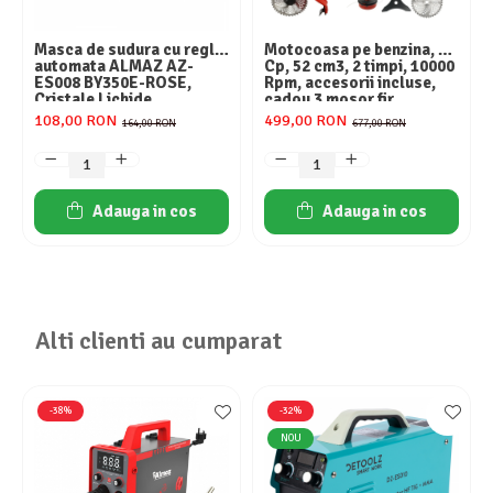
Masca de sudura cu reglaj
Motocoasa pe benzina, 6
automata ALMAZ AZ-
Cp, 52 cm3, 2 timpi, 10000
ES008 BY350E-ROSE,
Rpm, accesorii incluse,
Cristale Lichide
cadou 3 mosor fir,
YAMAMOTO
108,00 RON
499,00 RON
164,00 RON
677,00 RON
Adauga in cos
Adauga in cos
Alti clienti au cumparat
-38%
-32%
NOU