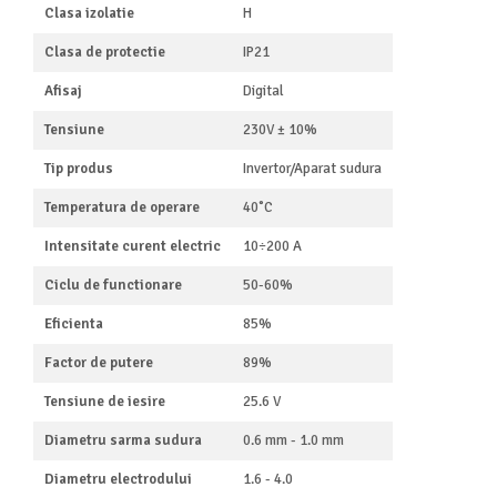
Clasa izolatie
H
Clasa de protectie
IP21
Afisaj
Digital
Tensiune
230V ± 10%
Tip produs
Invertor/Aparat sudura
Temperatura de operare
40˚C
Intensitate curent electric
10÷200 A
Ciclu de functionare
50-60%
Eficienta
85%
Factor de putere
89%
Tensiune de iesire
25.6 V
Diametru sarma sudura
0.6 mm - 1.0 mm
Diametru electrodului
1.6 - 4.0