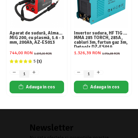
Aparat de sudură, Almaz
Invertor sudura, HF TIG +
MIG 200, cu plasmă, 1.6 - 3
MMA 285 TORCH, 285A,
mm, 200Ah, AZ-ES013
cabluri 3m, furtun gaz 3m,
Detoolz DZ-ES010
744,00 RON
1.326,39 RON
1.195,00 RON
1.954,88 RON
5
(1)
Adauga in cos
Adauga in cos
Newsletter
Nu rata ofertele si promotiile noastre