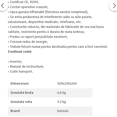
• Certificat CE, ROHS.
Aparate de aer conditionat
• Costuri operative scazute;
Ventilatoare
• Lipsa gazului inflamabil (folosirea aerului comprimat);
Zootehnie
• Se evita producerea de interferente radio cu alte parate,
calculatoare, dispozitive medicale, telefoane, etc.
Foarfeci tuns oi
• Constructie robusta, din materiale de fabricatie de cea mai buna
Incubatoare oua
calitate, rezistente pentru o durata de viata extinsa;
• Produs cu raport pret/calitate excelent;
• Consum redus de energie;
• Trebuie folosit numai pentru destinatia pentru care a fost construit.
Continut colet:
• Invertor;
• Manual de instructiuni;
• Cutie transport.
Dimensiuni
320x226x240
Greutate bruta
4.6 kg
Greutate neta
3.2 kg
Brand
Detoolz