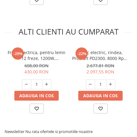
ALTI CLIENTI AU CUMPARAT
Freza electrica, pentru lemn
Abric electric, rindea,
-29%
-22%
+ 12 freze, 1200W,
Procraft PD2300, 8000 Rpm,
26000Rpm, variator viteza,
2300W
608,00 RON
2.677,81 RON
Procraft POB1700
430,00 RON
2.097,55 RON
ADAUGA IN COS
ADAUGA IN COS
Newsletter
Nu rata ofertele si promotiile noastre