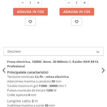
Hote bucatarie
ADAUGA IN COS
ADAUGA IN COS
Consumabile
Hota tavan
Hote cupolare
Hote decorative
Hote incorporabile
Hote insula
Hote telescopice
Descriere
Hote traditionale
Masini de Spalat Rufe & Uscatoare
Freza electrica, 1200W, 8mm, 30 000min-1, Raider RDP-ER13,
Profesional
Accesorii masini de spalat &
Principalele caracteristici
uscatoare
Tensiune nominala
Cu fir - retea electrica
Masini automate de spalat rufe
Adancimea maxima a canalului
50
mm
Turatie maxima in gol
11000 - 30000
min-1
Masini de spalat rufe cu uscator
Putere nominala de intrare
1200
W
Masini de spalat rufe verticale
Collet Apeture
8
mm
Uscatoare de rufe
Lungime cablu
2
m
Masini de spalat vase
Inaltimea maxima a cursei
50
mm