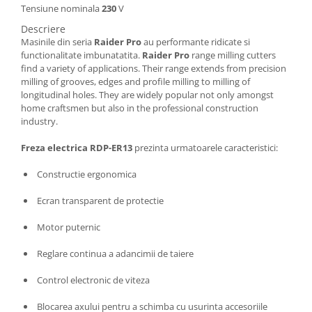
Tensiune nominala
230
V
Masini de spalat vase incorporabile
Descriere
Masini de spalat vase
Masinile din seria
Raider Pro
au performante ridicate si
independente
functionalitate imbunatatita.
Raider Pro
range milling cutters
Motoburghiu/Foreza pamant
find a variety of applications. Their range extends from precision
milling of grooves, edges and profile milling to milling of
Pachete Incorporabile
longitudinal holes. They are widely popular not only amongst
Pirostrii & Arzatoare
home craftsmen but also in the professional construction
industry.
Plasa umbrire
Freza electrica RDP-ER13
prezinta urmatoarele caracteristici:
Pompe de stropit
Radiatoare
Constructie ergonomica
Semanatoare,Plantatoare
Ecran transparent de protectie
Sere
Motor puternic
Sobe pe gaz & electrice
Reglare continua a adancimii de taiere
Suflante & Aspiratoare
Control electronic de viteza
Aspiratoare
Suflante Frunze
Blocarea axului pentru a schimba cu usurinta accesoriile