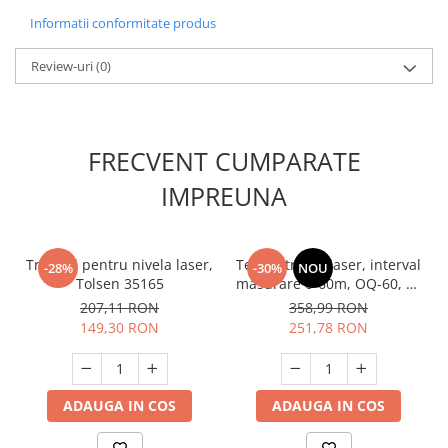
Unelte Gradinarit
Informatii conformitate produs
Ventilatoare & Sisteme Racire
Review-uri
(0)
Aparate de aer conditionat
Ventilatoare
Zootehnie
Foarfeci tuns oi
FRECVENT CUMPARATE
Incubatoare oua
IMPREUNA
Trepied pentru nivela laser,
Telemetru cu laser, interval
-28%
-30%
NOU
Tolsen 35165
masurare 0-60m, OQ-60, 20
masuratori, Almaz AZ-SE007
207,11 RON
358,99 RON
149,30 RON
251,78 RON
ADAUGA IN COS
ADAUGA IN COS