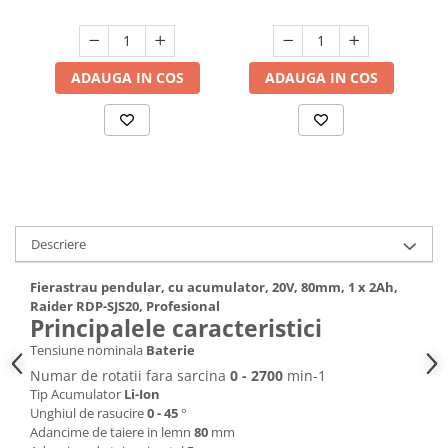
Hote bucatarie
Consumabile
Hota tavan
ADAUGA IN COS
ADAUGA IN COS
Hote cupolare
Hote decorative
Hote incorporabile
Hote insula
Hote telescopice
Hote traditionale
Descriere
Masini de Spalat Rufe & Uscatoare
Fierastrau pendular, cu acumulator, 20V, 80mm, 1 x 2Ah,
Accesorii masini de spalat &
Raider RDP-SJS20, Profesional
uscatoare
Principalele caracteristici
Masini automate de spalat rufe
Tensiune nominala
Baterie
Masini de spalat rufe cu uscator
Numar de rotatii fara sarcina
0 - 2700
min-1
Masini de spalat rufe verticale
Tip Acumulator
Li-Ion
Uscatoare de rufe
Unghiul de rasucire
0 - 45
°
Adancime de taiere in lemn
80
mm
Masini de spalat vase