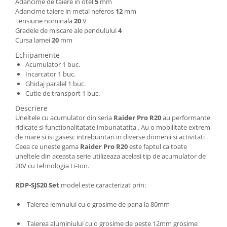
Adancime de taiere in otel
5
mm
Masini de spalat vase incorporabile
Adancime taiere in metal neferos
12
mm
Tensiune nominala
20
V
Masini de spalat vase
Gradele de miscare ale pendulului
4
independente
Cursa lamei
20
mm
Motoburghiu/Foreza pamant
Echipamente
Pachete Incorporabile
Acumulator 1 buc.
Incarcator 1 buc.
Pirostrii & Arzatoare
Ghidaj paralel 1 buc.
Cutie de transport 1 buc.
Plasa umbrire
Descriere
Pompe de stropit
Uneltele cu acumulator din seria
Raider Pro R20
au performante
Radiatoare
ridicate si functionalitatate imbunatatita . Au o mobilitate extrem
de mare si isi gasesc intrebuintari in diverse domenii si activitati .
Semanatoare,Plantatoare
Ceea ce uneste gama
Raider Pro R20
este faptul ca toate
uneltele din aceasta serie utilizeaza acelasi tip de acumulator de
Sere
20V cu tehnologia Li-Ion.
Sobe pe gaz & electrice
RDP-SJS20 Set
model este caracterizat prin:
Suflante & Aspiratoare
Aspiratoare
Taierea lemnului cu o grosime de pana la 80mm
Suflante Frunze
Taierea aluminiului cu o grosime de peste 12mm grosime