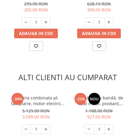
BG05, Profesional
299,90 RON
628,19 RON
205,00 RON
399,00 RON
ADAUGA IN COS
ADAUGA IN COS
ALTI CLIENTI AU CUMPARAT
Masina combinata pt
Fierăstrău cu bandă, de
-30%
-22%
NOU
tamplarie, motor electric
tăiat metal, pivotant,
asincron, 2200W, Raider
1200W, Raider RDP-BSM01
5.129,00 RON
1.188,00 RON
RD-CWM01, Profesional
3.599,00 RON
927,00 RON