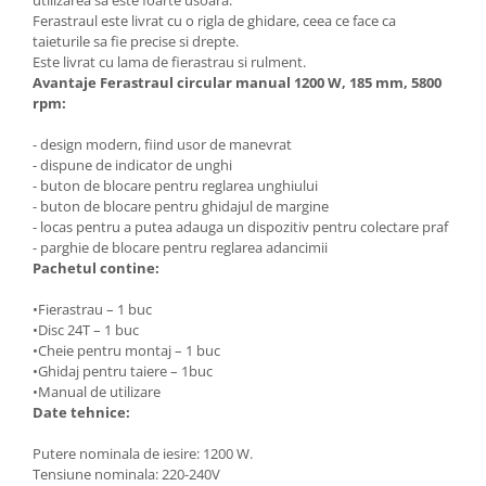
Ferastraul este livrat cu o rigla de ghidare, ceea ce face ca
Masini de spalat vase incorporabile
taieturile sa fie precise si drepte.
Masini de spalat vase
Este livrat cu lama de fierastrau si rulment.
independente
Avantaje Ferastraul circular manual 1200 W, 185 mm, 5800
Motoburghiu/Foreza pamant
rpm:
Pachete Incorporabile
- design modern, fiind usor de manevrat
- dispune de indicator de unghi
Pirostrii & Arzatoare
- buton de blocare pentru reglarea unghiului
Plasa umbrire
- buton de blocare pentru ghidajul de margine
- locas pentru a putea adauga un dispozitiv pentru colectare praf
Pompe de stropit
- parghie de blocare pentru reglarea adancimii
Pachetul contine:
Radiatoare
Semanatoare,Plantatoare
•Fierastrau – 1 buc
•Disc 24T – 1 buc
Sere
•Cheie pentru montaj – 1 buc
Sobe pe gaz & electrice
•Ghidaj pentru taiere – 1buc
•Manual de utilizare
Suflante & Aspiratoare
Date tehnice:
Aspiratoare
Putere nominala de iesire: 1200 W.
Suflante Frunze
Tensiune nominala: 220-240V