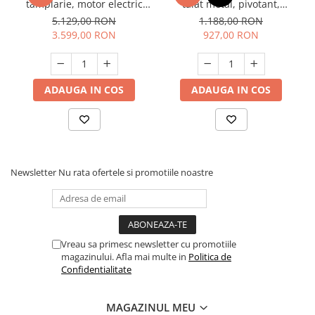
tamplarie, motor electric
tăiat metal, pivotant,
asincron, 2200W, Raider
1200W, Raider RDP-BSM01
5.129,00 RON
1.188,00 RON
RD-CWM01, Profesional
3.599,00 RON
927,00 RON
ADAUGA IN COS
ADAUGA IN COS
Newsletter
Nu rata ofertele si promotiile noastre
Vreau sa primesc newsletter cu promotiile
magazinului. Afla mai multe in
Politica de
Confidentialitate
MAGAZINUL MEU