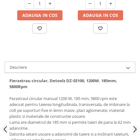
Hote bucatarie
ADAUGA IN COS
ADAUGA IN COS
Consumabile
Hota tavan
Hote cupolare
Hote decorative
Hote incorporabile
Hote insula
Hote telescopice
Descriere
Hote traditionale
Masini de Spalat Rufe & Uscatoare
Fierastrau circular, Detoolz DZ-SE100, 1200W. 185mm,
5800Rpm
Accesorii masini de spalat &
uscatoare
Ferastraul circular manual 1200 W, 185 mm, 5800 rpm este
Masini automate de spalat rufe
adecvat pentru taierea longitudinala, transversala, de imbinare la
colt pe suporturi fixe in lemn masiv, placi aglomerate, material
Masini de spalat rufe cu uscator
plastic si materiale de constructie usoare.
Masini de spalat rufe verticale
Lama are diametrul de 185 mm si permite taieri de pana la 62 mm
adancime.
Uscatoare de rufe
Datorita setarii usoare a adancimii de taiere si a inclinarii taieturii,
Masini de spalat vase
utilizarea sa este foarte usoara.