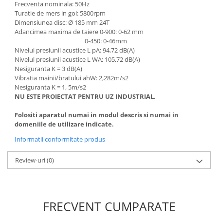
Unelte Gradinarit
Frecventa nominala: 50Hz
Turatie de mers in gol: 5800rpm
Ventilatoare & Sisteme Racire
Dimensiunea disc: Ø 185 mm 24T
Adancimea maxima de taiere 0-900: 0-62 mm
Aparate de aer conditionat
0-450: 0-46mm
Ventilatoare
Nivelul presiunii acustice L pA: 94,72 dB(A)
Zootehnie
Nivelul presiunii acustice L WA: 105,72 dB(A)
Nesiguranta K = 3 dB(A)
Foarfeci tuns oi
Vibratia mainii/bratului ahW: 2,282m/s2
Incubatoare oua
Nesiguranta K = 1, 5m/s2
NU ESTE PROIECTAT PENTRU UZ INDUSTRIAL.
Folositi aparatul numai in modul descris si numai in
domeniile de utilizare indicate.
Informatii conformitate produs
Review-uri
(0)
FRECVENT CUMPARATE