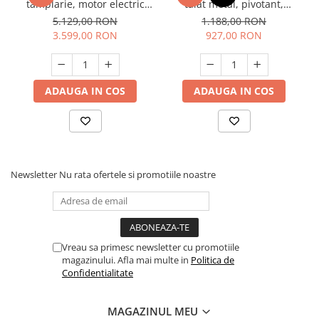
tamplarie, motor electric
tăiat metal, pivotant,
asincron, 2200W, Raider
1200W, Raider RDP-BSM01
5.129,00 RON
1.188,00 RON
RD-CWM01, Profesional
3.599,00 RON
927,00 RON
ADAUGA IN COS
ADAUGA IN COS
Newsletter
Nu rata ofertele si promotiile noastre
Vreau sa primesc newsletter cu promotiile
magazinului. Afla mai multe in
Politica de
Confidentialitate
MAGAZINUL MEU