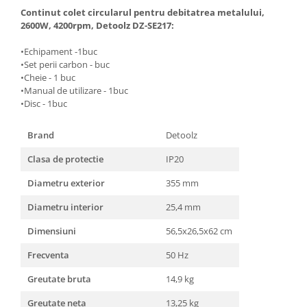
Unelte Gradinarit
Continut colet circularul pentru debitatrea metalului,
Ventilatoare & Sisteme Racire
2600W, 4200rpm, Detoolz DZ-SE217:
Aparate de aer conditionat
•Echipament -1buc
Ventilatoare
•Set perii carbon - buc
•Cheie - 1 buc
Zootehnie
•Manual de utilizare - 1buc
Foarfeci tuns oi
•Disc - 1buc
Incubatoare oua
Brand
Detoolz
Clasa de protectie
IP20
Diametru exterior
355 mm
Diametru interior
25,4 mm
Dimensiuni
56,5x26,5x62 cm
Frecventa
50 Hz
Greutate bruta
14,9 kg
Greutate neta
13,25 kg