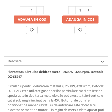
Hote bucatarie
Consumabile
Hota tavan
ADAUGA IN COS
ADAUGA IN COS
Hote cupolare
Hote decorative
Hote incorporabile
Hote insula
Hote telescopice
Hote traditionale
Descriere
Masini de Spalat Rufe & Uscatoare
Accesorii masini de spalat &
Fierastrau Circular debitat metal, 2600W, 4200rpm, Detoolz
DZ-SE217
uscatoare
Masini automate de spalat rufe
Circularul pentru debitatrea metalului, 2600W, 4200 rpm, Detoolz
Masini de spalat rufe cu uscator
DZ-SE217 este util atat gospodariilor particulare cat si atelierelor
specializate in debitarea metalelor. Se pot executa taieri verticale
Masini de spalat rufe verticale
cat si sub unghi inclinat pana la 45ᵒ. Butonul de pornire
Uscatoare de rufe
pozitionat pe manerul bratului de antrenare este dotat si cu
Masini de spalat vase
blocator ce mentine motorul in regim de mers. Odata apasat poti