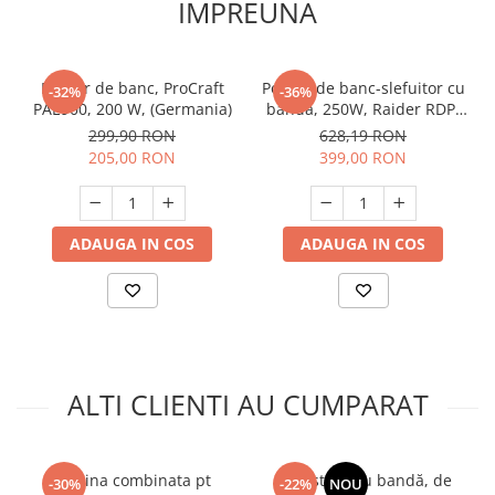
IMPREUNA
Polizor de banc, ProCraft
Polizor de banc-slefuitor cu
-32%
-36%
PAE900, 200 W, (Germania)
banda, 250W, Raider RDP-
BG05, Profesional
299,90 RON
628,19 RON
205,00 RON
399,00 RON
ADAUGA IN COS
ADAUGA IN COS
ALTI CLIENTI AU CUMPARAT
Masina combinata pt
Fierăstrău cu bandă, de
-30%
-22%
NOU