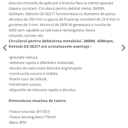
executa miscarile de aplecare a bratului fara sa mentii apasata
Masini de spalat vase incorporabile
clapeta constant. Circularul pentru debitat metal, 2600W,
Masini de spalat vase
4200rpm, Detoolz DZ-SE217 functioneaza cu diametre de panza
independente
abraziva de 355 mm cu gaura de fixare tip standard de 25.4 mm si
grosime de 3 mm. Motorul de 2600 W genereaza o turatie de
Motoburghiu/Foreza pamant
4200 rpm capabila sa taie teava rectangulara, teava
Pachete Incorporabile
rotunda, cornier, etc.
Circularul pentru debitatrea metalului, 2600W, 4200rpm,
Pirostrii & Arzatoare
Detoolz DZ-SE217 are urmatoarele avantaje :
Plasa umbrire
•greutate redusa;
Pompe de stropit
•debitare rapida a diferitelor materiale;
•durata de viata mare datorita angrenajului
Radiatoare
•constructie usoara si stabila;
•foarte usor de utilizat;
Semanatoare,Plantatoare
•intretinere usoara;
Sere
•dispozitiv de inlocuire rapida a discului.
Sobe pe gaz & electrice
Dimensiune maxima de taiere:
Suflante & Aspiratoare
•Teava rotunda: Ø110X3
Aspiratoare
•Teava rectangulara:175mm
Suflante Frunze
•Bara: Ø50