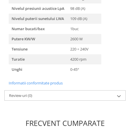
Nivelul presiunii acustice LpA
98 dB (A)
Nivelul puterii sunetului LWA
109 dB (A)
Numar bucati/bax
1buc
Putere KW/W
2600 W
Tensiune
220 ÷ 240V
Turatie
4200 rpm
Unghi
0-45°
Informatii conformitate produs
Review-uri
(0)
FRECVENT CUMPARATE