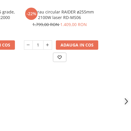
45 grade,
Ferastrau circular RAIDER ø255mm
Mini fiera
-22%
-38%
N
R2000
2100W laser RD-MS06
acumulatori 
30cm, 4
1.799,00 RON
1.409,00 RON
667,
 COS
ADAUGA IN COS