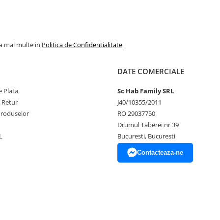
la mai multe in
Politica de Confidentialitate
DATE COMERCIALE
 Plata
Sc Hab Family SRL
e Retur
J40/10355/2011
Produselor
RO 29037750
Drumul Taberei nr 39
L
Bucuresti, Bucuresti
Contacteaza-ne