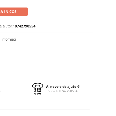
A IN COS
e ajutor?
0742790554
informatii
Ai nevoie de ajutor?
e
Suna la 0742790554