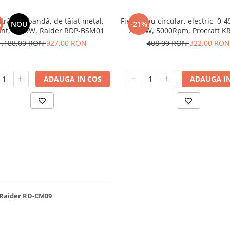
strău cu bandă, de tăiat metal,
Fierastrau circular, electric, 0-
%
NOU
-21%
ant, 1200W, Raider RDP-BSM01
2000W, 5000Rpm, Procraft K
1.188,00 RON
927,00 RON
408,00 RON
322,00 RON
ADAUGA IN COS
ADAUGA IN
 Raider RD-CM09