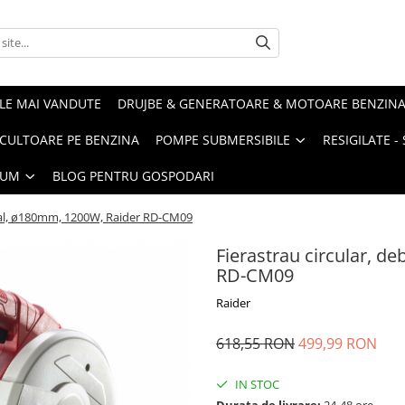
LE MAI VANDUTE
DRUJBE & GENERATOARE & MOTOARE BENZIN
ULTOARE PE BENZINA
POMPE SUBMERSIBILE
RESIGILATE 
IUM
BLOG PENTRU GOSPODARI
etal, ø180mm, 1200W, Raider RD-CM09
Fierastrau circular, d
RD-CM09
Raider
618,55 RON
499,99 RON
IN STOC
Durata de livrare:
24-48 ore