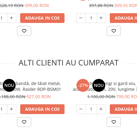
628,19 RON
399,00 RON
397,88 RON
309,55 RO
ADAUGA IN COS
ADAUGA I
ALTI CLIENTI AU CUMPARAT
trău cu bandă, de tăiat metal,
Fierastrau crengi si gard viu, 
NOU
-27%
NOU
ant, 1200W, Raider RDP-BSM01
acumulator 2Ah, 20V, lungime 
drujba 20cm, Raider RDP-P
.188,00 RON
927,00 RON
1.100,00 RON
799,00 R
ADAUGA IN COS
ADAUGA I