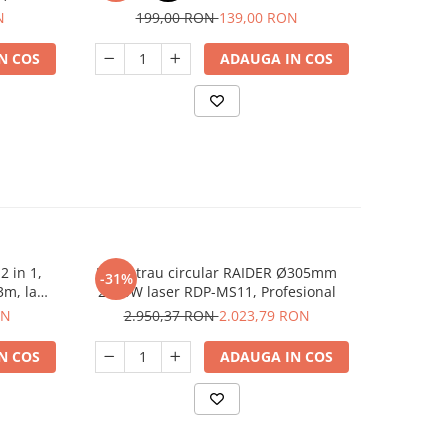
N
199,00 RON
139,00 RON
51
N COS
ADAUGA IN COS
2 in 1,
Fierastrau circular RAIDER Ø305mm
Ferastr
-31%
-22%
3m, lama
2100W laser RDP-MS11, Profesional
2
SHT20
ON
2.950,37 RON
2.023,79 RON
1.7
N COS
ADAUGA IN COS