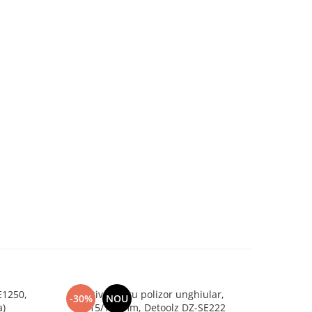
E1250,
Stativ pentru polizor unghiular,
Polizor d
-30%
NOU
-23%
a)
Ø115/125mm, Detoolz DZ-SE222