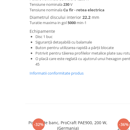
Tensiune nominala
230
V
Hote bucatarie
Tensiune nominala
Cu fir - retea electrica
Consumabile
Diametrul discului interior
22.2
mm
Hota tavan
Turatie maxima in gol
5000
min-1
Hote cupolare
Echipamente
Disc 1 buc
Hote decorative
Siguranță detașabilă cu balamale
Hote incorporabile
Buton pentru utilizarea rapidă a părții blocate
Hote insula
Potrivit pentru tăierea profilelor metalice plate sau rot
O placă care este reglată cu ajutorul unui hexagon pent
Hote telescopice
45
Hote traditionale
Informatii conformitate produs
Masini de Spalat Rufe & Uscatoare
Accesorii masini de spalat &
uscatoare
Masini automate de spalat rufe
Masini de spalat rufe cu uscator
Masini de spalat rufe verticale
Uscatoare de rufe
Polizor de banc, ProCraft PAE900, 200 W,
Poliz
-32%
-36%
Masini de spalat vase
(Germania)
250W, 