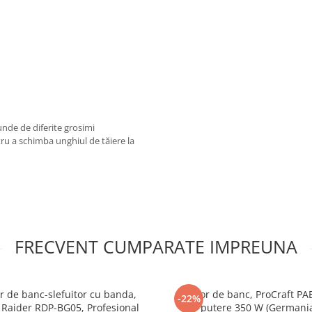
unde de diferite grosimi
ru a schimba unghiul de tăiere la
FRECVENT CUMPARATE IMPREUNA
or de banc-slefuitor cu banda,
Polizor de banc, ProCraft PA
-22%
Raider RDP-BG05, Profesional
putere 350 W (Germani