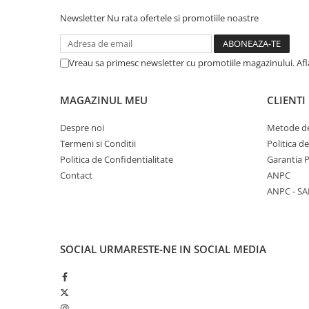
Unelte Gradinarit
Newsletter
Nu rata ofertele si promotiile noastre
Ventilatoare & Sisteme Racire
Aparate de aer conditionat
Vreau sa primesc newsletter cu promotiile magazinului. Af
Ventilatoare
Zootehnie
MAGAZINUL MEU
CLIENTI
Foarfeci tuns oi
Incubatoare oua
Despre noi
Metode de
Termeni si Conditii
Politica d
Politica de Confidentialitate
Garantia 
Contact
ANPC
ANPC - SA
SOCIAL
URMARESTE-NE IN SOCIAL MEDIA