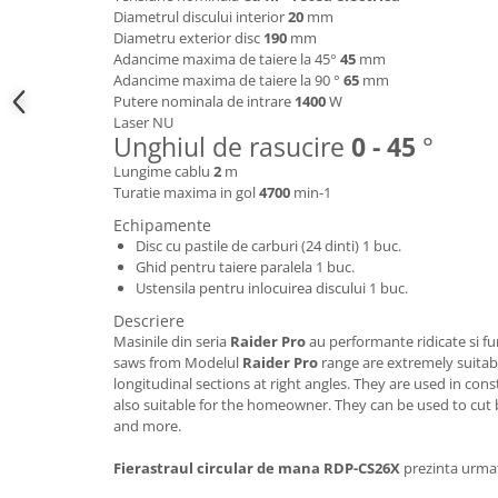
Diametrul discului interior
20
mm
Hote bucatarie
Diametru exterior disc
190
mm
Consumabile
Adancime maxima de taiere la 45°
45
mm
Adancime maxima de taiere la 90 °
65
mm
Hota tavan
Putere nominala de intrare
1400
W
Hote cupolare
Laser NU
Unghiul de rasucire
0 - 45
°
Hote decorative
Hote incorporabile
Lungime cablu
2
m
Turatie maxima in gol
4700
min-1
Hote insula
Echipamente
Hote telescopice
Disc cu pastile de carburi (24 dinti) 1 buc.
Hote traditionale
Ghid pentru taiere paralela 1 buc.
Masini de Spalat Rufe & Uscatoare
Ustensila pentru inlocuirea discului 1 buc.
Accesorii masini de spalat &
Descriere
Masinile din seria
Raider Pro
au performante ridicate si f
uscatoare
saws from Modelul
Raider Pro
range are extremely suitab
Masini automate de spalat rufe
longitudinal sections at right angles. They are used in co
Masini de spalat rufe cu uscator
also suitable for the homeowner. They can be used to cut 
and more.
Masini de spalat rufe verticale
Uscatoare de rufe
Fierastraul circular de mana RDP-CS26X
prezinta urmato
Masini de spalat vase