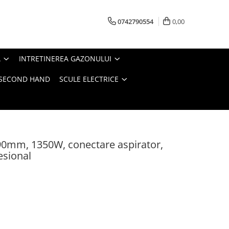
0742790554
0,00
A
INTRETINEREA GAZONULUI
- SECOND HAND
SCULE ELECTRICE
190mm, 1350W, conectare aspirator,
esional