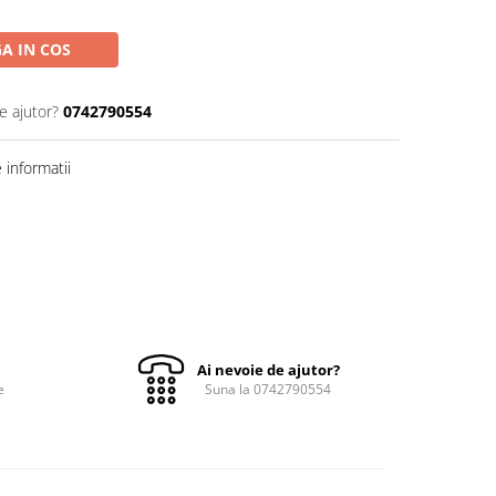
A IN COS
e ajutor?
0742790554
informatii
Ai nevoie de ajutor?
e
Suna la 0742790554