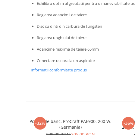
Echilibru optim al greutatii pentru o manevrabilitate u
Masini de spalat vase incorporabile
Masini de spalat vase
Reglarea adancimii de taiere
independente
Disc cu dinti din carbura de tungsten
Motoburghiu/Foreza pamant
Pachete Incorporabile
Reglarea unghiului de taiere
Pirostrii & Arzatoare
Adancime maxima de taiere 65mm
Plasa umbrire
Conectare usoara la un aspirator
Pompe de stropit
Informatii conformitate produs
Radiatoare
Semanatoare,Plantatoare
Sere
Sobe pe gaz & electrice
Suflante & Aspiratoare
Polizor de banc, ProCraft PAE900, 200 W,
Poliz
Aspiratoare
-32%
-36%
(Germania)
250W, 
Suflante Frunze
299,90 RON
205,00 RON