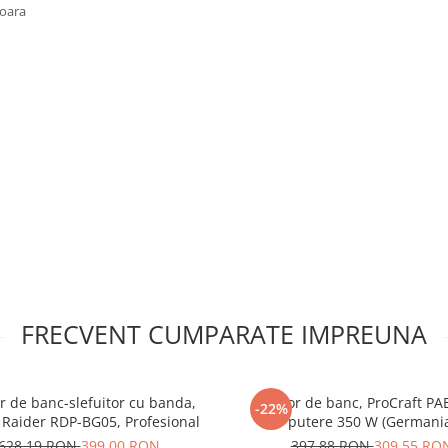
soara
FRECVENT CUMPARATE IMPREUNA
or de banc-slefuitor cu banda,
Polizor de banc, ProCraft PA
-22%
Raider RDP-BG05, Profesional
putere 350 W (Germani
628,19 RON
399,00 RON
397,88 RON
309,55 RO