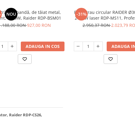
strău cu bandă, de tăiat metal,
Fierastrau circular RAIDER 
%
NOU
-31%
ant, 1200W, Raider RDP-BSM01
2100W laser RDP-MS11, Profe
1.188,00 RON
927,00 RON
2.950,37 RON
2.023,79 R
ADAUGA IN COS
ADAUGA IN
ator, Raider RDP-CS26,