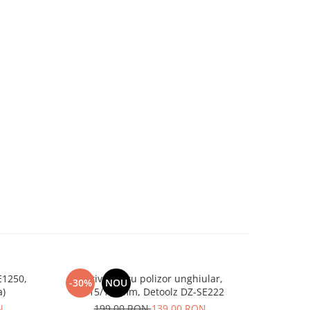
E1250,
Stativ pentru polizor unghiular,
Polizor
-30%
NOU
-42%
a)
Ø115/125mm, Detoolz DZ-SE222
maner
N
199,00 RON
139,00 RON
35