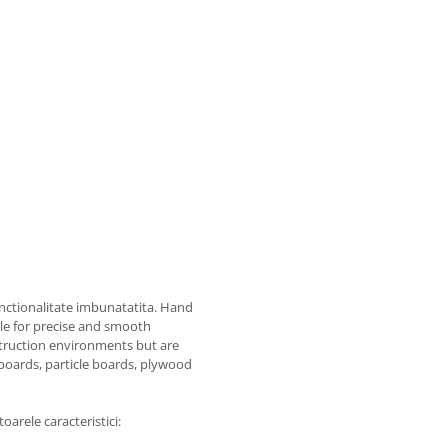
unctionalitate imbunatatita. Hand
le for precise and smooth
nstruction environments but are
boards, particle boards, plywood
arele caracteristici: