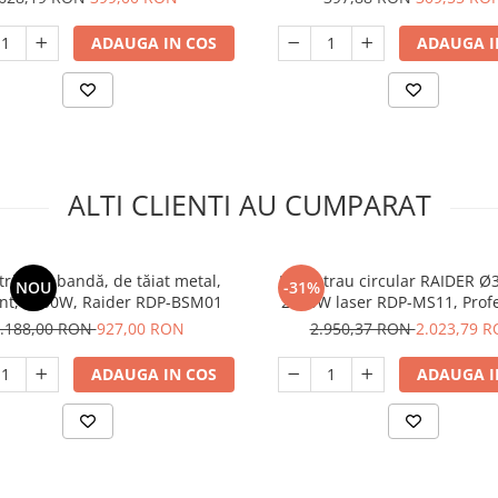
ADAUGA IN COS
ADAUGA I
ALTI CLIENTI AU CUMPARAT
trău cu bandă, de tăiat metal,
Fierastrau circular RAIDER
NOU
-31%
ant, 1200W, Raider RDP-BSM01
2100W laser RDP-MS11, Profe
.188,00 RON
927,00 RON
2.950,37 RON
2.023,79 
ADAUGA IN COS
ADAUGA I