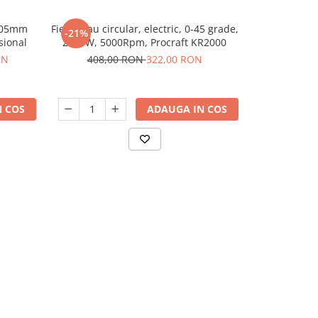
Ø305mm
Fierastrau circular, electric, 0-45 grade,
Fierastrau c
-21%
-34%
N
sional
2000W, 5000Rpm, Procraft KR2000
1200W
ON
408,00 RON
322,00 RON
437,
 COS
ADAUGA IN COS