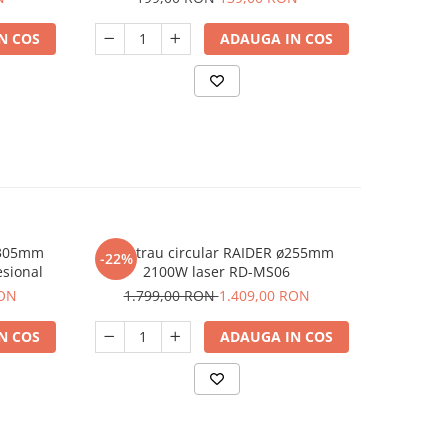
N COS
ADAUGA IN COS
 Ø305mm
Ferastrau circular RAIDER ø255mm
Fierastra
-22%
-27%
sional
2100W laser RD-MS06
acumulator
drujba
RON
1.799,00 RON
1.409,00 RON
1.1
N COS
ADAUGA IN COS