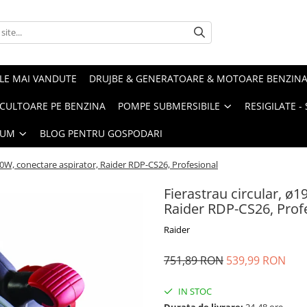
LE MAI VANDUTE
DRUJBE & GENERATOARE & MOTOARE BENZIN
ULTOARE PE BENZINA
POMPE SUBMERSIBILE
RESIGILATE 
IUM
BLOG PENTRU GOSPODARI
0W, conectare aspirator, Raider RDP-CS26, Profesional
Fierastrau circular, ø
Raider RDP-CS26, Prof
Raider
751,89 RON
539,99 RON
IN STOC
Durata de livrare:
24-48 ore