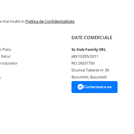
la mai multe in
Politica de Confidentialitate
DATE COMERCIALE
 Plata
Sc Hab Family SRL
e Retur
J40/10355/2011
Produselor
RO 29037750
Drumul Taberei nr 39
L
Bucuresti, Bucuresti
Contacteaza-ne