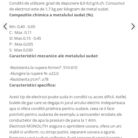
Conditii de utilizare: grad de depunere 8,0-9,0 g/A.ch. Consumul
Masini de spalat vase incorporabile
de electrozi este de 1,7 kg per kilogram de metal sudat.
Masini de spalat vase
Compozitie chimica a metalului sudat (%):
independente
Mn: 0,40 - 0,65
Motoburghiu/Foreza pamant
C: Max. 0,11
Pachete Incorporabile
Si: Max.0,15 - 0,45
P: Max.0,035
Pirostrii & Arzatoare
S: Max.0,030
Caracteristici mecanice ale metalului sudat:
Plasa umbrire
Pompe de stropit
-Rezistenta la rupere N/mm²: 510-610
-Alungire la rupere %: ≥22,0
Radiatoare
-Rezistenta J/cm²: ≥78
Caracteristici specifice:
Semanatoare,Plantatoare
Sere
Acest tip de electrozi poate suda in conditii cu acces dificil. Astfel,
bulele de gaz care se degaja in jurul arcului electric indeparteaza
Sobe pe gaz & electrice
apa si ofera conditii prielnice pentru sudare, ceea ce ii face
potriviti pentru sudarea de exemplu a sectoarelor erodate ale
Suflante & Aspiratoare
conductelor de apa la presiuni de pana la 1 Atm.
Aspiratoare
Electrozii MONOLITH asigura o aprindere usoara, ofera un arc
stabil si uniform, cu stropi putini, separare usoara a zgurei,
Suflante Frunze
formarea unei suduri uniforme. Sunt conceputi special pentru