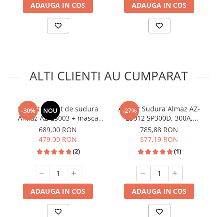
ADAUGA IN COS
ADAUGA IN COS
ALTI CLIENTI AU CUMPARAT
Pachet aparat de sudura
Aparat Sudura Almaz AZ-
-30%
NOU
-27%
Almaz AZ-ES003 + masca
ES012 SP300D, 300A,
automata cu cristale Almaz,
Invertor Profesional
689,00 RON
785,88 RON
accesorii incluse, 250 A,
479,00 RON
577,19 RON
220V
(2)
(1)
ADAUGA IN COS
ADAUGA IN COS