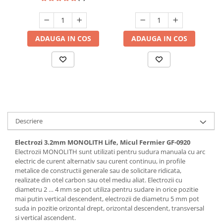
Hote bucatarie
Consumabile
Hota tavan
ADAUGA IN COS
ADAUGA IN COS
Hote cupolare
Hote decorative
Hote incorporabile
Hote insula
Hote telescopice
Hote traditionale
Descriere
Masini de Spalat Rufe & Uscatoare
Electrozi 3.2mm MONOLITH Life, Micul Fermier GF-0920
Accesorii masini de spalat &
Electrozii MONOLITH sunt utilizati pentru sudura manuala cu arc
uscatoare
electric de curent alternativ sau curent continuu, in profile
Masini automate de spalat rufe
metalice de constructii generale sau de solicitare ridicata,
Masini de spalat rufe cu uscator
realizate din otel carbon sau otel mediu aliat. Electrozii cu
diametru 2 … 4 mm se pot utiliza pentru sudare in orice pozitie
Masini de spalat rufe verticale
mai putin vertical descendent, electrozii de diametru 5 mm pot
Uscatoare de rufe
suda in pozitie orizontal drept, orizontal descendent, transversal
Masini de spalat vase
si vertical ascendent.