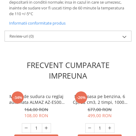
depozitarii in conditii normale; insa in cazul in care se umezesc,
inainte de sudare vor fi uscati timp de 60 minute la temperatura
de 110 +/-5°С
Informatii conformitate produs
Review-uri
(0)
FRECVENT CUMPARATE
IMPREUNA
Masca de sudura cu reglaj
Motocoasa pe benzina, 6
-34%
-26%
automata ALMAZ AZ-ES008
Cp, 52 cm3, 2 timpi, 10000
BY350E-ROSE, Cristale
Rpm, accesorii incluse,
164,00 RON
677,00 RON
Lichide
cadou 3 mosor fir,
108,00 RON
499,00 RON
YAMAMOTO