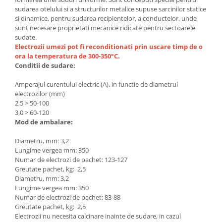
Unelte Gradinarit
sudarea otelului si a structurilor metalice supuse sarcinilor statice
si dinamice, pentru sudarea recipientelor, a conductelor, unde
Ventilatoare & Sisteme Racire
sunt necesare proprietati mecanice ridicate pentru sectoarele
Aparate de aer conditionat
sudate.
Electrozii umezi pot fi reconditionati prin uscare timp de o
Ventilatoare
ora la temperatura de 300-350°С.
Zootehnie
Conditii de sudare:
Foarfeci tuns oi
Amperajul curentului electric (A), in functie de diametrul
Incubatoare oua
electrozilor (mm)
2,5 > 50-100
3,0 > 60-120
Mod de ambalare:
Diametru, mm: 3,2
Lungime vergea mm: 350
Numar de electrozi de pachet: 123-127
Greutate pachet, kg: 2,5
Diametru, mm: 3,2
Lungime vergea mm: 350
Numar de electrozi de pachet: 83-88
Greutate pachet, kg: 2,5
Electrozii nu necesita calcinare inainte de sudare, in cazul