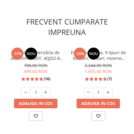
Unelte Gradinarit
Ventilatoare & Sisteme Racire
FRECVENT CUMPARATE
Aparate de aer conditionat
Ventilatoare
IMPREUNA
Zootehnie
Foarfeci tuns oi
Pompa submersibila de
Espressor cafea, 9 tipuri de
Incubatoare oua
-37%
NOU
-26%
NOU
adancime, DDT, 4QJD2-8,
bauturi, 15 bari, rezervor
1500 W, 8 turbine, Inox,
lapte, putere 1350W, ecran
788,00 RON
2.244,00 RON
cablu 25m
touch, rezervor 1.5 L,
499,00 RON
1.655,00 RON
SAMUS
(16)
(7)
ADAUGA IN COS
ADAUGA IN COS