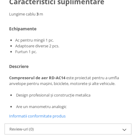
Caracteristici suplimentare
Masini de spalat vase incorporabile
Lungime cablu
3
m
Masini de spalat vase
independente
Motoburghiu/Foreza pamant
Echipamente
Pachete Incorporabile
Ac pentru mingii 1 pc.
Adaptoare diverse 2 pcs.
Pirostrii & Arzatoare
Furtun 1 pc.
Plasa umbrire
Pompe de stropit
Descriere
Radiatoare
Compresorul de aer RD-AC14
este proiectat pentru a umfla
anvelope pentru mașini, biciclete, motorete și alte vehicule.
Semanatoare,Plantatoare
Sere
Design profesional și construcție metalica
Sobe pe gaz & electrice
Are un manometru analogic
Suflante & Aspiratoare
Informatii conformitate produs
Aspiratoare
Review-uri
(0)
Suflante Frunze