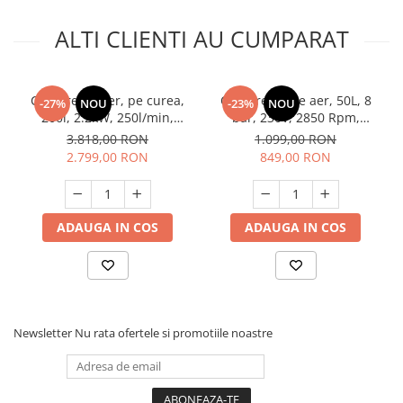
ALTI CLIENTI AU CUMPARAT
Compresor aer, pe curea,
Compresor de aer, 50L, 8
-27%
NOU
-23%
NOU
200l, 2.2kW, 250l/min,
bar, 230V, 2850 Rpm,
2pistoane, Raider RD-AC19
Elefant XY5850
3.818,00 RON
1.099,00 RON
2.799,00 RON
849,00 RON
ADAUGA IN COS
ADAUGA IN COS
Newsletter
Nu rata ofertele si promotiile noastre