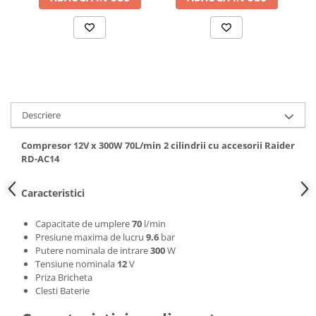
Hote bucatarie
Consumabile
Hota tavan
Hote cupolare
Hote decorative
Hote incorporabile
Descriere
Hote insula
Hote telescopice
Compresor 12V x 300W 70L/min 2 cilindrii cu accesorii Raider
RD-AC14
Hote traditionale
Masini de Spalat Rufe & Uscatoare
Caracteristici
Accesorii masini de spalat &
uscatoare
Capacitate de umplere
70
l/min
Masini automate de spalat rufe
Presiune maxima de lucru
9.6
bar
Putere nominala de intrare
300
W
Masini de spalat rufe cu uscator
Tensiune nominala
12
V
Masini de spalat rufe verticale
Priza Bricheta
Uscatoare de rufe
Clesti Baterie
Masini de spalat vase