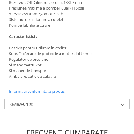
Rezervor: 24L Cilindrul aerului: 188L / min
Masini de spalat vase incorporabile
Presiunea maximă a pompei: 8Bar (115psi)
Masini de spalat vase
Viteza: 2850rpm Zgomot: 92db
Sistemul de actionare a curelei
independente
Pompa lubrifiată cu ulei
Motoburghiu/Foreza pamant
Caracteristici :
Pachete Incorporabile
Pirostrii & Arzatoare
Potrivit pentru utilizare în atelier
Supraîncărcare de protectie a motorului termic
Plasa umbrire
Regulator de presiune
Pompe de stropit
Si manometru Roti
Si maner de transport
Radiatoare
Ambalare: cutie de culoare
Semanatoare,Plantatoare
Informatii conformitate produs
Sere
Sobe pe gaz & electrice
Review-uri
(0)
Suflante & Aspiratoare
Aspiratoare
Suflante Frunze
FRECVENT CUMPARATE