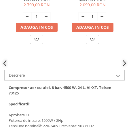
AC19
presiune, Elefant
2.799,00 RON
2.099,00 RON
Hote bucatarie
XY2065A-100
Consumabile
Hota tavan
ADAUGA IN COS
ADAUGA IN COS
Hote cupolare
Hote decorative
Hote incorporabile
Hote insula
Hote telescopice
Hote traditionale
Masini de Spalat Rufe & Uscatoare
Descriere
Accesorii masini de spalat &
Compresor aer cu ulei, 8 bar, 1500 W, 24 L, AirXT, Tolsen
uscatoare
73125
Masini automate de spalat rufe
Masini de spalat rufe cu uscator
Specificatii:
Masini de spalat rufe verticale
Aprobare CE
Uscatoare de rufe
Puterea de intrare: 1500W / 2Hp
Masini de spalat vase
Tensiune nominală: 220-240V Frecventa: 50 / 60HZ