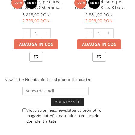
Compresor aer, pe curea,
Compresor de aer, pe
-27%
NOU
-27%
NOU
200l, 2.2kW, 250l/min,
curea, 100L, 3 cp, 8 bar,
2pistoane, Raider RD-AC19
2850 Rpm, manometre
3.818,00 RON
2.881,00 RON
presiune, Elefant XY2065A-
2.799,00 RON
2.099,00 RON
100
ADAUGA IN COS
ADAUGA IN COS
Newsletter
Nu rata ofertele si promotiile noastre
Vreau sa primesc newsletter cu promotiile
magazinului. Afla mai multe in
Politica de
Confidentialitate