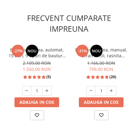
FRECVENT CUMPARATE
IMPREUNA
Espressor cafea, automat,
Espressor cafea, manual,
-27%
NOU
-31%
NOU
15 bari, 9 tipuri de bauturi,
ecran tactil, rasnita
rezervor lapte, putere
profesionala, spumare
2.109,00 RON
1.166,00 RON
1350W, SAMUS
lapte, pompa apa italia 20
1.550,00 RON
799,00 RON
bari, rezervor apa 0.9 L,
(5)
(20)
SAMUS
ADAUGA IN COS
ADAUGA IN COS