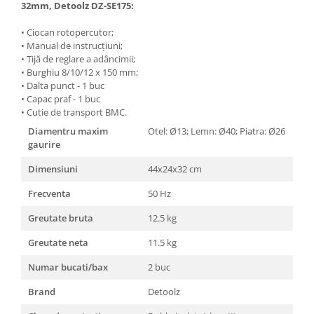
Unelte Gradinarit
32mm, Detoolz DZ-SE175:
Ventilatoare & Sisteme Racire
• Ciocan rotopercutor;
• Manual de instrucţiuni;
Aparate de aer conditionat
• Tijă de reglare a adâncimii;
Ventilatoare
• Burghiu 8/10/12 x 150 mm;
Zootehnie
• Dalta punct - 1 buc
• Capac praf - 1 buc
Foarfeci tuns oi
• Cutie de transport BMC.
Incubatoare oua
Diamentru maxim
Otel: Ø13; Lemn: Ø40; Piatra: Ø26
gaurire
Dimensiuni
44x24x32 cm
Frecventa
50 Hz
Greutate bruta
12.5 kg
Greutate neta
11.5 kg
Numar bucati/bax
2 buc
Brand
Detoolz