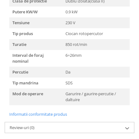
Clasa de protectie
Dublu izolata(clasa II)
Putere KW/W
0.9 kW
Tensiune
230 V
Tip produs
Ciocan rotopercutor
Turatie
850 rot/min
Interval de foraj
6÷26mm
nominal
Percutie
Da
Tip mandrina
SDS
Mod de operare
Garurire / gaurire-percutie /
daltuire
Informatii conformitate produs
Review-uri
(0)