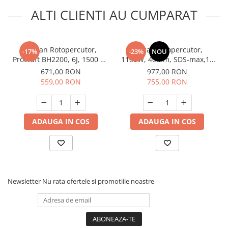
ALTI CLIENTI AU CUMPARAT
Ciocan Rotopercutor,
Ciocan rotopercutor,
-17%
-23%
NOU
Procraft BH2200, 6J, 1500 W,
1100W, 40mm, SDS-max,10
820 rpm, 5000bpm, (9211)
J viteza variabila, Raider
671,00 RON
977,00 RON
RDP-HD59
559,00 RON
755,00 RON
ADAUGA IN COS
ADAUGA IN COS
Newsletter
Nu rata ofertele si promotiile noastre