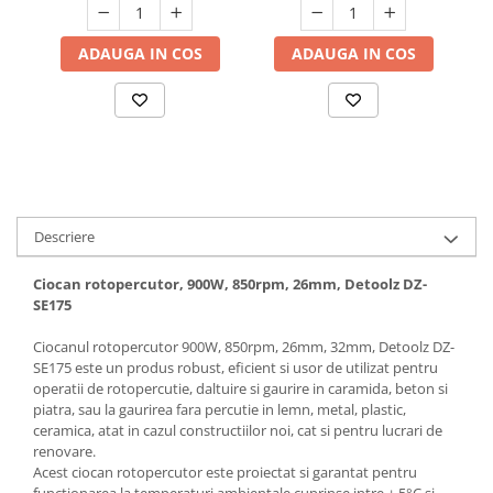
Hote bucatarie
Consumabile
ADAUGA IN COS
ADAUGA IN COS
Hota tavan
Hote cupolare
Hote decorative
Hote incorporabile
Hote insula
Hote telescopice
Descriere
Hote traditionale
Masini de Spalat Rufe & Uscatoare
Ciocan rotopercutor, 900W, 850rpm, 26mm, Detoolz DZ-
SE175
Accesorii masini de spalat &
uscatoare
Ciocanul rotopercutor 900W, 850rpm, 26mm, 32mm, Detoolz DZ-
Masini automate de spalat rufe
SE175 este un produs robust, eficient si usor de utilizat pentru
operatii de rotopercutie, daltuire si gaurire in caramida, beton si
Masini de spalat rufe cu uscator
piatra, sau la gaurirea fara percutie in lemn, metal, plastic,
Masini de spalat rufe verticale
ceramica, atat in cazul constructiilor noi, cat si pentru lucrari de
renovare.
Uscatoare de rufe
Acest ciocan rotopercutor este proiectat si garantat pentru
Masini de spalat vase