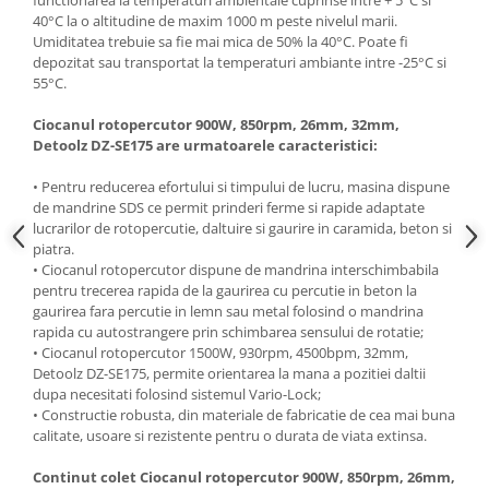
functionarea la temperaturi ambientale cuprinse intre + 5°C si
40°C la o altitudine de maxim 1000 m peste nivelul marii.
Masini de spalat vase incorporabile
Umiditatea trebuie sa fie mai mica de 50% la 40°C. Poate fi
Masini de spalat vase
depozitat sau transportat la temperaturi ambiante intre -25°C si
independente
55°C.
Motoburghiu/Foreza pamant
Ciocanul rotopercutor 900W, 850rpm, 26mm, 32mm,
Pachete Incorporabile
Detoolz DZ-SE175 are urmatoarele caracteristici:
Pirostrii & Arzatoare
• Pentru reducerea efortului si timpului de lucru, masina dispune
Plasa umbrire
de mandrine SDS ce permit prinderi ferme si rapide adaptate
lucrarilor de rotopercutie, daltuire si gaurire in caramida, beton si
Pompe de stropit
piatra.
Radiatoare
• Ciocanul rotopercutor dispune de mandrina interschimbabila
pentru trecerea rapida de la gaurirea cu percutie in beton la
Semanatoare,Plantatoare
gaurirea fara percutie in lemn sau metal folosind o mandrina
rapida cu autostrangere prin schimbarea sensului de rotatie;
Sere
• Ciocanul rotopercutor 1500W, 930rpm, 4500bpm, 32mm,
Sobe pe gaz & electrice
Detoolz DZ-SE175, permite orientarea la mana a pozitiei daltii
dupa necesitati folosind sistemul Vario-Lock;
Suflante & Aspiratoare
• Constructie robusta, din materiale de fabricatie de cea mai buna
calitate, usoare si rezistente pentru o durata de viata extinsa.
Aspiratoare
Suflante Frunze
Continut colet Ciocanul rotopercutor 900W, 850rpm, 26mm,