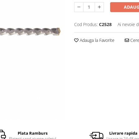
ADAUG
Cod Produs:
C2528
Ai nevoie d
Adauga la Favorite
Cere 
Plata Ramburs
Livrare rapida
Platesti cand ajunge coletul
Livrare in 24-48 or