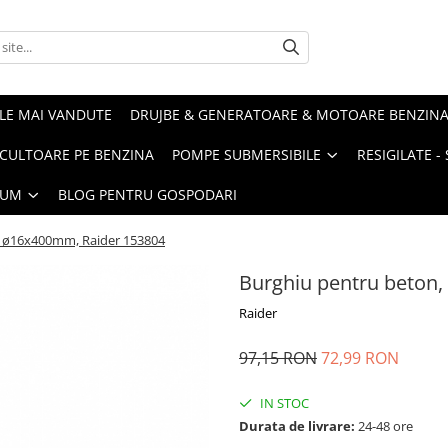
LE MAI VANDUTE
DRUJBE & GENERATOARE & MOTOARE BENZIN
ULTOARE PE BENZINA
POMPE SUBMERSIBILE
RESIGILATE 
IUM
BLOG PENTRU GOSPODARI
, ø16х400mm, Raider 153804
Burghiu pentru beton
Raider
97,15 RON
72,99 RON
IN STOC
Durata de livrare:
24-48 ore