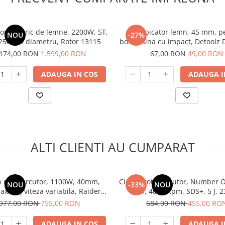
or electric de lemne, 2200W, 5T,
Despicator lemn, 45 mm, p
NOU
-27%
 250mm diametru, Rotor 13115
bormasina cu impact, Detoolz 
.174,00 RON
1.599,00 RON
67,00 RON
49,00 RON
ADAUGA IN COS
ADAUGA I
ALTI CLIENTI AU CUMPARAT
n rotopercutor, 1100W, 40mm,
Ciocan rotopercutor, Number 
NOU
-33%
NOU
x,10 J viteza variabila, Raider
W, 4000 Rpm, SDS+, 5 J, 2
RDP-HD59
977,00 RON
755,00 RON
684,00 RON
455,00 RO
ADAUGA IN COS
ADAUGA I