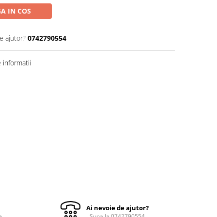
A IN COS
e ajutor?
0742790554
informatii
Ai nevoie de ajutor?
e
Suna la 0742790554