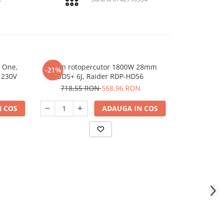
 One,
Ciocan rotopercutor 1800W 28mm
Ciocan roto
-21%
-27%
N
 230V
SDS+ 6J, Raider RDP-HD56
putere 20V
burghie, v
718,55 RON
568,96 RON
922,
 COS
ADAUGA IN COS