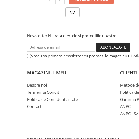
Unelte Gradinarit
Ventilatoare & Sisteme Racire
Aparate de aer conditionat
Ventilatoare
Newsletter
Nu rata ofertele si promotiile noastre
Zootehnie
Foarfeci tuns oi
Incubatoare oua
Vreau sa primesc newsletter cu promotiile magazinului. Af
MAGAZINUL MEU
CLIENTI
Despre noi
Metode de
Termeni si Conditii
Politica d
Politica de Confidentialitate
Garantia 
Contact
ANPC
ANPC - SA