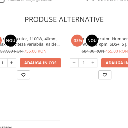
PRODUSE ALTERNATIVE
n rotopercutor, 1100W, 40mm,
Ciocan rotopercutor, Number
%
NOU
-33%
NOU
x,10 J viteza variabila, Raider
1950 W, 4000 Rpm, SDS+, 5 J,
RDP-HD59
977,00 RON
755,00 RON
684,00 RON
455,00 RON
ADAUGA IN COS
ADAUGA IN
153804