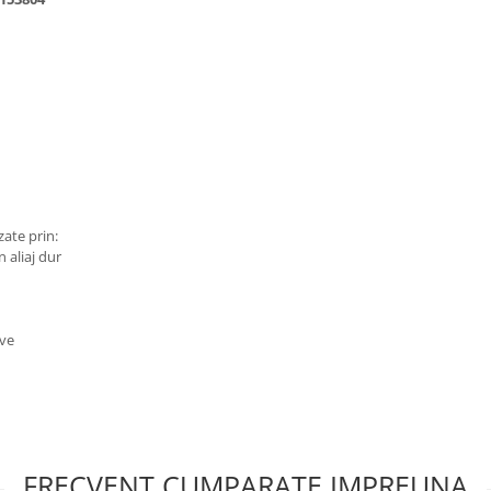
zate prin:
 aliaj dur
ive
FRECVENT CUMPARATE IMPREUNA