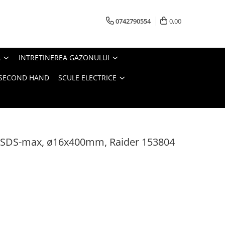
0742790554
0,00
A
INTRETINEREA GAZONULUI
- SECOND HAND
SCULE ELECTRICE
, SDS-max, ø16х400mm, Raider 153804