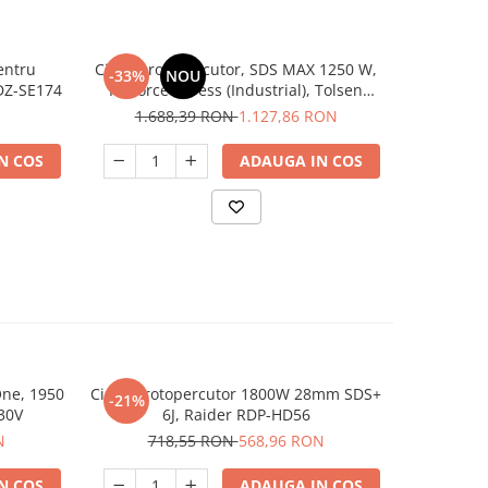
entru
Ciocan rotopercutor, SDS MAX 1250 W,
Set burgh
-33%
NOU
-42%
DZ-SE174
FX Force Xpress (Industrial), Tolsen
88540
1.688,39 RON
1.127,86 RON
3
N COS
ADAUGA IN COS
One, 1950
Ciocan rotopercutor 1800W 28mm SDS+
Ciocan r
-21%
-27%
30V
6J, Raider RDP-HD56
putere
burghie
N
718,55 RON
568,96 RON
92
N COS
ADAUGA IN COS