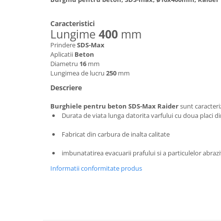
Hote bucatarie
Caracteristici
Consumabile
Lungime
400
mm
Hota tavan
Prindere
SDS-Max
Hote cupolare
Aplicatii
Beton
Hote decorative
Diametru
16
mm
Lungimea de lucru
250
mm
Hote incorporabile
Descriere
Hote insula
Hote telescopice
Burghiele pentru beton SDS-Max
Raider
sunt caracteri
Hote traditionale
Durata de viata lunga datorita varfului cu doua placi din
Masini de Spalat Rufe & Uscatoare
Fabricat din carbura de inalta calitate
Accesorii masini de spalat &
uscatoare
imbunatatirea evacuarii prafului si a particulelor abraz
Masini automate de spalat rufe
Informatii conformitate produs
Masini de spalat rufe cu uscator
Masini de spalat rufe verticale
Uscatoare de rufe
Masini de spalat vase