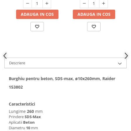
Hote bucatarie
ADAUGA IN COS
ADAUGA IN COS
Consumabile
Hota tavan
Hote cupolare
Hote decorative
Hote incorporabile
Hote insula
Hote telescopice
Descriere
Hote traditionale
Masini de Spalat Rufe & Uscatoare
Burghiu pentru beton, SDS-max, ø10х260mm, Raider
Accesorii masini de spalat &
153802
uscatoare
Masini automate de spalat rufe
Caracteristici
Masini de spalat rufe cu uscator
Lungime
260
mm
Masini de spalat rufe verticale
Prindere
SDS-Max
Uscatoare de rufe
Aplicatii
Beton
Diametru
10
mm
Masini de spalat vase