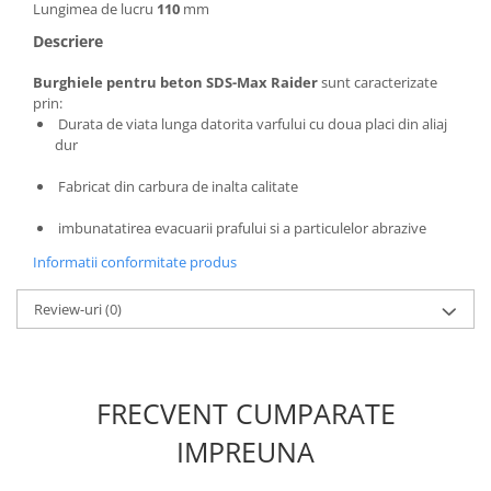
Lungimea de lucru
110
mm
Masini de spalat vase incorporabile
Descriere
Masini de spalat vase
independente
Burghiele pentru beton SDS-Max
Raider
sunt caracterizate
Motoburghiu/Foreza pamant
prin:
Durata de viata lunga datorita varfului cu doua placi din aliaj
Pachete Incorporabile
dur
Pirostrii & Arzatoare
Fabricat din carbura de inalta calitate
Plasa umbrire
imbunatatirea evacuarii prafului si a particulelor abrazive
Pompe de stropit
Informatii conformitate produs
Radiatoare
Semanatoare,Plantatoare
Review-uri
(0)
Sere
Sobe pe gaz & electrice
FRECVENT CUMPARATE
Suflante & Aspiratoare
Aspiratoare
IMPREUNA
Suflante Frunze