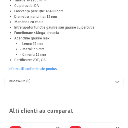
Turatie: 0-2900 RPM
Cu percutie: DA
Consumabile
Frecvență percuție: 46400 bpm
Hota tavan
Diametru mandrina: 13 mm
Mandrina cu cheie
Hote cupolare
Intrerupator functie gaurire sau gaurire cu percutie
Hote decorative
Functionare stânga-dreapta
Hote incorporabile
Adancime gaurire max:
- Lemn: 25 mm
Hote insula
- Metal: 13 mm
Hote telescopice
- Ciment: 13 mm
Certificare: VDE, GS
Hote traditionale
Masini de Spalat Rufe & Uscatoare
Informatii conformitate produs
Accesorii masini de spalat & uscatoare
Review-uri
(0)
Masini automate de spalat rufe
Masini de spalat rufe cu uscator
Masini de spalat rufe verticale
Uscatoare de rufe
Alti clienti au cumparat
Masini de spalat vase
Masini de spalat vase incorporabile