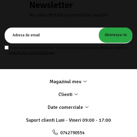
Newsletter
Aparate de aer conditionat
Ventilatoare
Nu rata ofertele si promotiile noastre
Zootehnie
Foarfeci tuns oi
Incubatoare oua
Vreau sa primesc newsletter cu promotiile magazinului. Afla mai multe in
Politica de Confidentialitate
Magazinul meu
Clienti
Date comerciale
Suport clienti
Luni - Vineri 09:00 - 17:00
0742790554