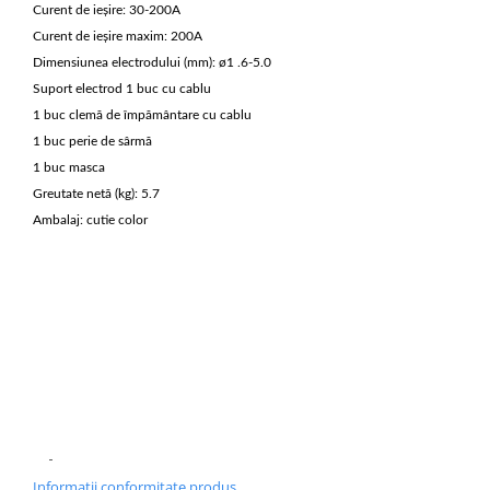
Curent de ieșire: 30-200A
Masini de spalat vase incorporabile
Curent de ieșire maxim: 200A
Masini de spalat vase
Dimensiunea electrodului (mm): ø1 .6-5.0
independente
Suport electrod 1 buc cu cablu
Motoburghiu/Foreza pamant
1 buc clemă de împământare cu cablu
Pachete Incorporabile
1 buc perie de sârmă
Pirostrii & Arzatoare
1 buc masca
Greutate netă (kg): 5.7
Plasa umbrire
Ambalaj: cutie color
Pompe de stropit
Radiatoare
Semanatoare,Plantatoare
Sere
Sobe pe gaz & electrice
Suflante & Aspiratoare
Aspiratoare
Suflante Frunze
Informatii conformitate produs