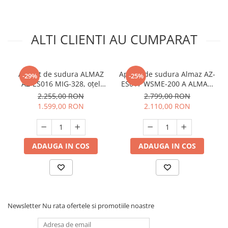
ALTI CLIENTI AU CUMPARAT
Aparat de sudura ALMAZ
Aparat de sudura Almaz AZ-
-29%
-25%
AZ-ES016 MIG-328, oțel
ES017 WSME-200 A ALMAZ,
inoxidabil, oțel aliat, oțel
electrozi rutilici, electrozi
2.255,00 RON
2.799,00 RON
carbon, cupru
bazici, electrozi inox
1.599,00 RON
2.110,00 RON
ADAUGA IN COS
ADAUGA IN COS
Newsletter
Nu rata ofertele si promotiile noastre