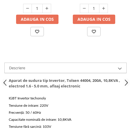
Hote bucatarie
Consumabile
ADAUGA IN COS
ADAUGA IN COS
Hota tavan
Hote cupolare
Hote decorative
Hote incorporabile
Hote insula
Hote telescopice
Hote traditionale
Descriere
Masini de Spalat Rufe & Uscatoare
Aparat de sudura tip Invertor, Tolsen 44004, 200A, 10,8KVA ,
Accesorii masini de spalat &
electrod 1.6 - 5.0 mm, afisaj electronic
uscatoare
Masini automate de spalat rufe
IGBT Invertor techonoly
Masini de spalat rufe cu uscator
Tensiune de intrare: 220V
Masini de spalat rufe verticale
Frecvență: 50 / 60Hz
Uscatoare de rufe
Capacitate nominală de intrare: 10,8KVA
Tensiune fără sarcină: 103V
Masini de spalat vase