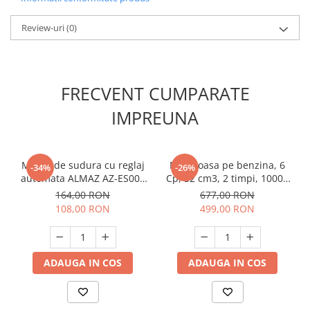
Unelte Gradinarit
Ventilatoare & Sisteme Racire
Review-uri
(0)
Aparate de aer conditionat
Ventilatoare
Zootehnie
FRECVENT CUMPARATE
Foarfeci tuns oi
IMPREUNA
Incubatoare oua
Masca de sudura cu reglaj
Motocoasa pe benzina, 6
-34%
-26%
automata ALMAZ AZ-ES008
Cp, 52 cm3, 2 timpi, 10000
BY350E-ROSE, Cristale
Rpm, accesorii incluse,
164,00 RON
677,00 RON
Lichide
cadou 3 mosor fir,
108,00 RON
499,00 RON
YAMAMOTO
ADAUGA IN COS
ADAUGA IN COS