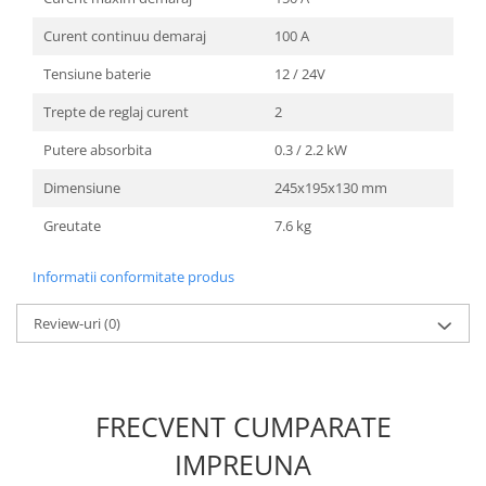
Unelte Gradinarit
Curent continuu demaraj
100 A
Ventilatoare & Sisteme Racire
Tensiune baterie
12 / 24V
Aparate de aer conditionat
Ventilatoare
Trepte de reglaj curent
2
Zootehnie
Putere absorbita
0.3 / 2.2 kW
Foarfeci tuns oi
Dimensiune
245x195x130 mm
Incubatoare oua
Greutate
7.6 kg
Informatii conformitate produs
Review-uri
(0)
FRECVENT CUMPARATE
IMPREUNA