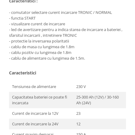
Caracteristici :
Masini de spalat vase incorporabile
- comutator selectare curent incarcare TRONIC / NORMAL
Masini de spalat vase
- functia START
independente
- vizualizare curent de incarcare
Motoburghiu/Foreza pamant
- led de avertizare pentru a indica starea de incarcare a bateriei ,
sfarsitul incarcarii , intretinere TRONIC
Pachete Incorporabile
- protectie la inversarea polaritatii
Pirostrii & Arzatoare
- cablu de masa cu lungimea de 1.8m
- cablu pozitiv cu lungimea de 1.8m
Plasa umbrire
- cablu de alimentare cu lungimea de 1.5m.
Pompe de stropit
Caracteristici
Radiatoare
Semanatoare,Plantatoare
Tensiunea de alimentare
230 V
Sere
Capacitatea bateriei ce poate fi
25-300 Ah (12V) / 30-160
Sobe pe gaz & electrice
incarcata
Ah (24V)
Suflante & Aspiratoare
Curent de incarcare la 12V
23
Aspiratoare
Curent de incarcare la 24V
12
Suflante Frunze
Curent maxim demaraj
150 A