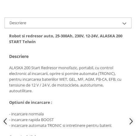
Hote bucatarie
Consumabile
Hota tavan
Descriere
Hote cupolare
Robot si redresor auto, 25-300Ah, 230V, 12-24V, ALASKA 200
Hote decorative
START Telwin
Hote incorporabile
Hote insula
Descriere
Hote telescopice
ALASKA 200 Start Redresor monofazic, portabil, cu control
Hote traditionale
electronic al incarcarii, oprire si pornire automata (TRONIC),
Masini de Spalat Rufe & Uscatoare
pentru incarcarea bateriilor WET, GEL, MF, AGM, PB-CA, EFB, cu
tensiune de 12 V / 24 V, de motociclete, autoturisme,
Accesorii masini de spalat &
autoutilitare.
uscatoare
Masini automate de spalat rufe
Optiuni de incarcare :
Masini de spalat rufe cu uscator
- incarcare normala
Masini de spalat rufe verticale
- incarcare rapida BOOST
Uscatoare de rufe
- incarcare automata TRONIC si intretinere pentru baterii.
Masini de spalat vase