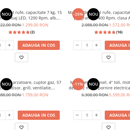
 spalat rufe, capacitate 7 kg, 15
Masina de spalat rufe, capacitat
NOU
-25%
NOU
e, afisaj LED, 1200 Rpm, alb,
programe, 1400 Rpm, clasa A
HEINNER
motor Inverter, Samus WSL
522,00 RON
1.299,00 RON
2.088,00 RON
1.572,00 
(2)
(16)
ADAUGA IN COS
ADAUGA I
stic, 4 arzatoare, cuptor gaz, 57
Motopompa diesel, 4" toli, mot
NOU
-11%
NOU
cm, rotisor, grill, ventilatie,
debit 82 mc/h, pornire electrica
 electrica, gratare fonta, negru
60m, aspiratie 8m, Viso
088,00 RON
1.799,00 RON
6.308,00 RON
5.599,00 
ita inox, Studio Casa Marco
ADAUGA IN COS
ADAUGA I