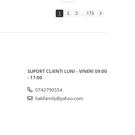
1
2
3
173
...
SUPORT CLIENTI
LUNI - VINERI 09:00
- 17:00
0742790554
habfamily@yahoo.com