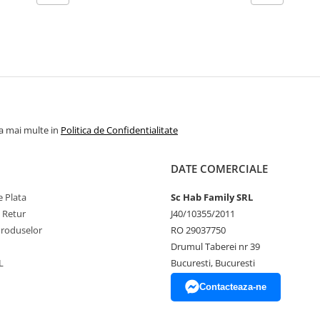
la mai multe in
Politica de Confidentialitate
DATE COMERCIALE
 Plata
Sc Hab Family SRL
e Retur
J40/10355/2011
Produselor
RO 29037750
Drumul Taberei nr 39
L
Bucuresti, Bucuresti
Contacteaza-ne