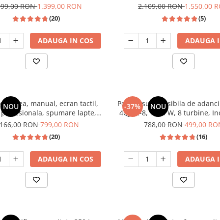
1350W, SAMUS
099,00 RON
1.399,00 RON
2.109,00 RON
1.550,00 
(20)
(5)
ADAUGA IN COS
ADAUGA I
or cafea, manual, ecran tactil,
Pompa submersibila de adanc
NOU
-37%
NOU
 profesionala, spumare lapte,
4QJD2-8, 1500 W, 8 turbine, In
a italia 20 bari, rezervor apa
25m
.166,00 RON
799,00 RON
788,00 RON
499,00 RO
0.9 L, SAMUS
(20)
(16)
ADAUGA IN COS
ADAUGA I