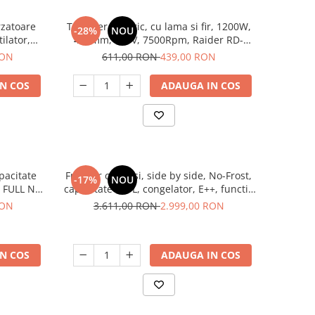
rzatoare
Trimmer electric, cu lama si fir, 1200W,
-28%
NOU
ilator,
420mm, 220V, 7500Rpm, Raider RD-
LTEK
EBC02
RON
611,00 RON
439,00 RON
N COS
ADAUGA IN COS
apacitate
Frigider cu 2 usi, side by side, No-Frost,
-17%
NOU
, FULL NO
capacitate 529L, congelator, E++, functie
ter,Samus
Smart, touch, INOX, HEINNER
RON
3.611,00 RON
2.999,00 RON
N COS
ADAUGA IN COS