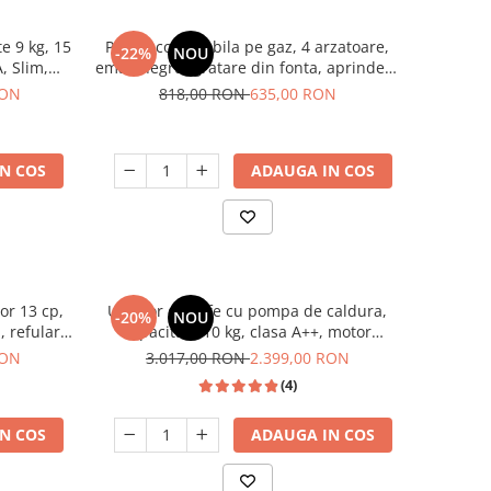
e 9 kg, 15
Plita incorporabila pe gaz, 4 arzatoare,
-22%
NOU
, Slim,
email negru, gratare din fonta, aprindere
I-9144
electrica, Samus
RON
818,00 RON
635,00 RON
N COS
ADAUGA IN COS
or 13 cp,
Uscator de rufe cu pompa de caldura,
-20%
NOU
, refulare
capacitate 10 kg, clasa A++, motor
li
inverter, 14 programe, Heinner
RON
3.017,00 RON
2.399,00 RON
(4)
N COS
ADAUGA IN COS