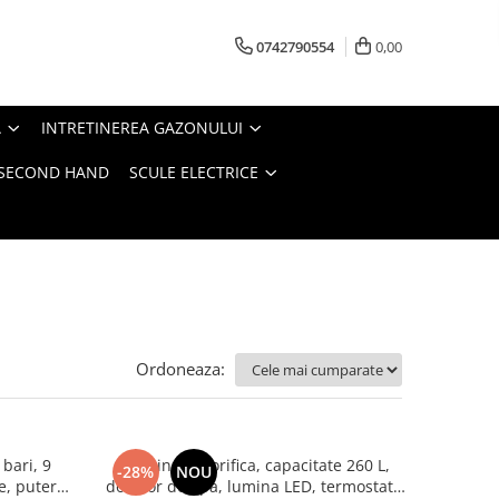
0742790554
0,00
A
INTRETINEREA GAZONULUI
- SECOND HAND
SCULE ELECTRICE
Ordoneaza:
bari, 9
Combina frigorifica, capacitate 260 L,
-28%
NOU
te, putere
dozator de apa, lumina LED, termostat,