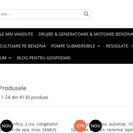
LE MAI VANDUTE
DRUJBE & GENERATOARE & MOTOARE BENZIN
ULTOARE PE BENZINA
POMPE SUBMERSIBILE
RESIGILATE 
IUM
BLOG PENTRU GOSPODARI
Produsele
1-
24
din
4130
produse
frigorifica, 2 usi, congelator,
Espressor cafea, automat, 15 
NOU
-27%
NOU
 dozator de apa, Inox, SAMUS
tipuri de bauturi, rezervor lap