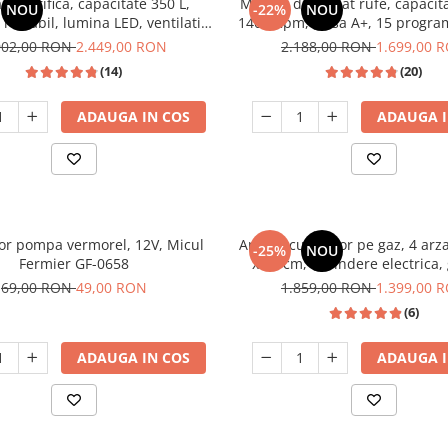
a frigorifica, capacitate 350 L,
Masina de spalat rufe, capacita
NOU
-22%
NOU
reglabil, lumina LED, ventilatie,
1400 Rpm, clasa A+, 15 progra
negru, LDK
inverter, display digital, Alb
902,00 RON
2.449,00 RON
2.188,00 RON
1.699,00 
(14)
(20)
ADAUGA IN COS
ADAUGA I
tor pompa vermorel, 12V, Micul
Aragaz cu cuptor pe gaz, 4 arz
-25%
NOU
Fermier GF-0658
x 60 cm, aprindere electrica,
fonta, timer, lumina, Sa
69,00 RON
49,00 RON
1.859,00 RON
1.399,00 
(6)
ADAUGA IN COS
ADAUGA I