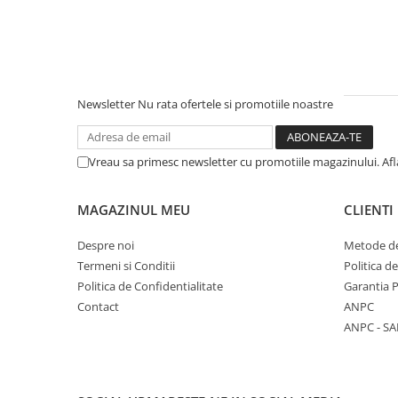
Unelte Gradinarit
Ventilatoare & Sisteme Racire
Aparate de aer conditionat
Ventilatoare
Newsletter
Nu rata ofertele si promotiile noastre
Zootehnie
Foarfeci tuns oi
Incubatoare oua
Vreau sa primesc newsletter cu promotiile magazinului. Af
MAGAZINUL MEU
CLIENTI
Despre noi
Metode de
Termeni si Conditii
Politica d
Politica de Confidentialitate
Garantia 
Contact
ANPC
ANPC - SA