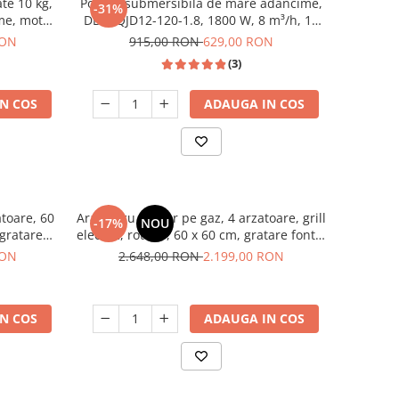
te 10 kg,
Pompa submersibila de mare adancime,
-31%
me, motor
DDT, QJD12-120-1.8, 1800 W, 8 m³/h, 12
, HEINNER
turbine, Inox
RON
915,00 RON
629,00 RON
(3)
N COS
ADAUGA IN COS
atoare, 60
Aragaz cu cuptor pe gaz, 4 arzatoare, grill
-17%
NOU
 gratare
electric, rotisor, 60 x 60 cm, gratare fonta,
mus
clasa A, aprindere electrica, gri, Studio
RON
2.648,00 RON
2.199,00 RON
Casa Scala Graphite Grey
N COS
ADAUGA IN COS