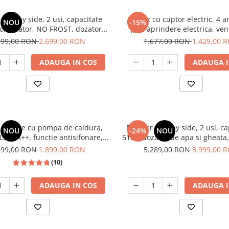
 side by side, 2 usi, capacitate
Aragaz cu cuptor electric, 4 a
NOU
-15%
congelator, NO FROST, dozator
gaz, aprindere electrica, vent
otor inverter, display touch,
lumina cuptor, Bej, NOBE
399,00 RON
2.699,00 RON
1.677,00 RON
1.429,00 
Aspect INOX, FRAM
ADAUGA IN COS
ADAUGA I
 de rufe cu pompa de caldura,
Frigider side by side, 2 usi, c
NOU
-24%
NOU
LED, A++, functie antisifonare,
513L, dozator de apa si gheata
capacitate 8 kg, 13 programe
FROST, afisaj LCD, dual inver
399,00 RON
1.899,00 RON
5.289,00 RON
3.999,00 
Heinner
SSX-670NFIDE
(10)
ADAUGA IN COS
ADAUGA I