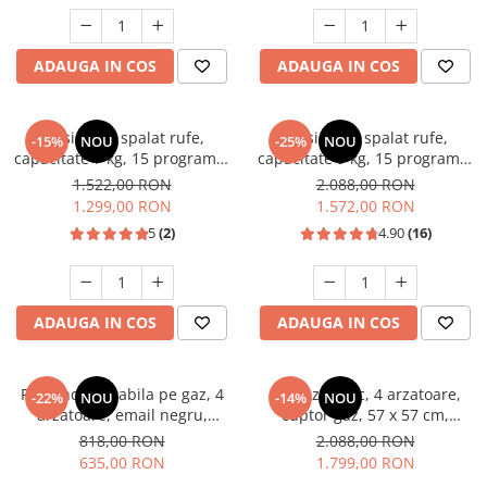
Unelte Gradinarit
Ventilatoare & Sisteme Racire
ADAUGA IN COS
ADAUGA IN COS
Aparate de aer conditionat
Ventilatoare
Zootehnie
Masina de spalat rufe,
Masina de spalat rufe,
-15%
NOU
-25%
NOU
capacitate 7 kg, 15 programe,
capacitate 9 kg, 15 programe,
Foarfeci tuns oi
afisaj LED, 1200 Rpm, alb,
1400 Rpm, clasa A, Slim,
1.522,00 RON
2.088,00 RON
Incubatoare oua
HEINNER
motor Inverter, Samus WSLI-
1.299,00 RON
1.572,00 RON
9144
5
(2)
4.90
(16)
ADAUGA IN COS
ADAUGA IN COS
Plita incorporabila pe gaz, 4
Aragaz rustic, 4 arzatoare,
-22%
NOU
-14%
NOU
arzatoare, email negru,
cuptor gaz, 57 x 57 cm,
gratare din fonta, aprindere
rotisor, grill, ventilatie,
818,00 RON
2.088,00 RON
electrica, Samus
aprindere electrica, gratare
635,00 RON
1.799,00 RON
fonta, negru + plita inox,