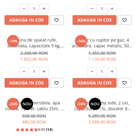
Masini de spalat vase incorporabile
Masini de spalat vase
ADAUGA IN COS
ADAUGA IN COS
independente
Motoburghiu/Foreza pamant
Pachete Incorporabile
Masina de spalat rufe,
Aragaz cu cuptor pe gaz, 4
-19%
-16%
automata, capacitate 9 kg,
arzatoare, capac metalic, 50 x
Pirostrii & Arzatoare
1400 Rpm, display digital,
60 cm, 2 in 1, GPL+GN, Gri,
2.288,00 RON
1.355,00 RON
Plasa umbrire
motor inverter, 14 programe,
LDK
1.855,00 RON
1.133,00 RON
Negru mat, HEINNER
Pompe de stropit
Radiatoare
ADAUGA IN COS
ADAUGA IN COS
Semanatoare,Plantatoare
Sere
Pompa submersibila, apa
Frigider side by side, 2 usi,
Sobe pe gaz & electrice
-26%
NOU
-24%
NOU
curata, 1500W, cablu 25m, 8
capacitate 513L, dozator de
Suflante & Aspiratoare
turbine, absorbtie 40m, 5
apa si gheata, FULL NO
658,00 RON
5.289,00 RON
mc/h, 1" tol, dimensiune 100
FROST, afisaj LCD, dual
489,00 RON
3.999,00 RON
Aspiratoare
mm, Inox, DRK
inverter,Samus SSX-670NFIDE
4.90
(14)
Suflante Frunze