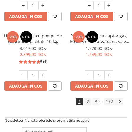
Studio Casa Marco
ADAUGA IN COS
ADAUGA IN COS
Uscator de rufe cu pompa de
Pachet Aragaz cu cuptor gaz,
-20%
NOU
-29%
NOU
caldura, capacitate 10 kg,
50 x 55 cm, 4 arzatoare, valva
clasa A++, motor inverter, 14
siguranta, Hota traditionala, 2
3.017,00 RON
1.770,00 RON
programe, Heinner
motoare, 3 viteze, 299-
2.399,00 RON
1.249,00 RON
483m3/h, Alb, Studio Casa
5
(4)
ADAUGA IN COS
ADAUGA IN COS
1
2
3
172
...
Newsletter
Nu rata ofertele si promotiile noastre