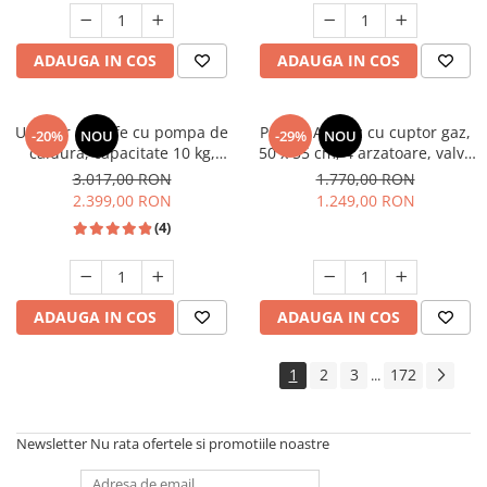
Studio Casa Marco
ADAUGA IN COS
ADAUGA IN COS
Uscator de rufe cu pompa de
Pachet Aragaz cu cuptor gaz,
-20%
NOU
-29%
NOU
caldura, capacitate 10 kg,
50 x 55 cm, 4 arzatoare, valva
clasa A++, motor inverter, 14
siguranta, Hota traditionala, 2
3.017,00 RON
1.770,00 RON
programe, Heinner
motoare, 3 viteze, 299-
2.399,00 RON
1.249,00 RON
483m3/h, Alb, Studio Casa
(4)
ADAUGA IN COS
ADAUGA IN COS
1
2
3
172
...
Newsletter
Nu rata ofertele si promotiile noastre