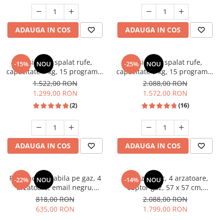
Unelte Gradinarit
Ventilatoare & Sisteme Racire
ADAUGA IN COS
ADAUGA IN COS
Aparate de aer conditionat
Ventilatoare
Zootehnie
Masina de spalat rufe,
Masina de spalat rufe,
-15%
NOU
-25%
NOU
capacitate 7 kg, 15 programe,
capacitate 9 kg, 15 programe,
Foarfeci tuns oi
afisaj LED, 1200 Rpm, alb,
1400 Rpm, clasa A, Slim,
1.522,00 RON
2.088,00 RON
Incubatoare oua
HEINNER
motor Inverter, Samus WSLI-
1.299,00 RON
1.572,00 RON
9144
(2)
(16)
ADAUGA IN COS
ADAUGA IN COS
Plita incorporabila pe gaz, 4
Aragaz rustic, 4 arzatoare,
-22%
NOU
-14%
NOU
arzatoare, email negru,
cuptor gaz, 57 x 57 cm,
gratare din fonta, aprindere
rotisor, grill, ventilatie,
818,00 RON
2.088,00 RON
electrica, Samus
aprindere electrica, gratare
635,00 RON
1.799,00 RON
fonta, negru + plita inox,