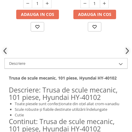
Hote bucatarie
ADAUGA IN COS
ADAUGA IN COS
Consumabile
Hota tavan
Hote cupolare
Hote decorative
Hote incorporabile
Hote insula
Hote telescopice
Descriere
Hote traditionale
Masini de Spalat Rufe & Uscatoare
Trusa de scule mecanic, 101 piese, Hyundai HY-40102
Accesorii masini de spalat &
Descriere: Trusa de scule mecanic,
uscatoare
101 piese, Hyundai HY-40102
Masini automate de spalat rufe
Toate piesele sunt confecționate din oțel aliat crom-vanadiu
Masini de spalat rufe cu uscator
Scule robuste și fiabile destinate utilizării îndelungate
Masini de spalat rufe verticale
Cutie
Continut: Trusa de scule mecanic,
Uscatoare de rufe
101 piese, Hyundai HY-40102
Masini de spalat vase