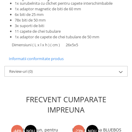
1x surubelnita cu clichet pentru capete interschimbabile
Masini de spalat vase incorporabile
1x adaptor magnetic de biti de 60 mm
Masini de spalat vase
6x biti de 25 mm
independente
78x biti de 50 mm
3x suporti de biti
Motoburghiu/Foreza pamant
11 capete de chei tubulare
Pachete Incorporabile
1x adaptor de capete de chei tubulare de 50 mm
Dimensiuni ( L x l x h ) ( cm )
26x5x5
Pirostrii & Arzatoare
Plasa umbrire
Informatii conformitate produs
Pompe de stropit
Review-uri
(0)
Radiatoare
Semanatoare,Plantatoare
Sere
FRECVENT CUMPARATE
Sobe pe gaz & electrice
IMPREUNA
Suflante & Aspiratoare
Aspiratoare
Suflante Frunze
Adaptor furtun, pentru
Furtun gradina BLUEBOS
-44%
NOU
-23%
NOU