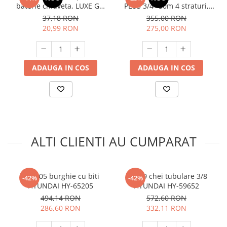
Unelte Gradinarit
baterie chiuveta, LUXE GX,
PLUS 3/4" 50m 4 straturi,
Gardex 403406
clasa 3 rezistenta, insertie,
37,18 RON
355,00 RON
Ventilatoare & Sisteme Racire
GF-2119
20,99 RON
275,00 RON
Aparate de aer conditionat
Ventilatoare
Zootehnie
ADAUGA IN COS
ADAUGA IN COS
Foarfeci tuns oi
Incubatoare oua
ALTI CLIENTI AU CUMPARAT
Set 205 burghie cu biti
Set 29 chei tubulare 3/8
-42%
-42%
HYUNDAI HY-65205
HYUNDAI HY-59652
494,14 RON
572,60 RON
286,60 RON
332,11 RON