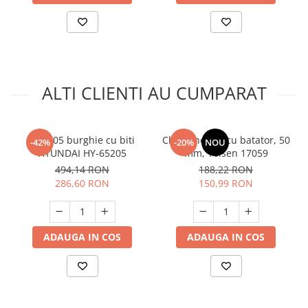
Unelte Gradinarit
Ventilatoare & Sisteme Racire
Aparate de aer conditionat
Ventilatoare
Zootehnie
ALTI CLIENTI AU CUMPARAT
Foarfeci tuns oi
Incubatoare oua
Set 205 burghie cu biti
Cheie inelara cu batator, 50
-42%
-20%
NOU
HYUNDAI HY-65205
mm, Tolsen 17059
494,14 RON
188,22 RON
286,60 RON
150,99 RON
ADAUGA IN COS
ADAUGA IN COS