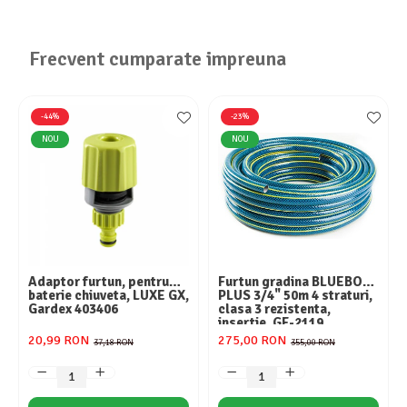
Masini de spalat vase independente
Motoburghiu/Foreza pamant
Frecvent cumparate impreuna
Pachete Incorporabile
Pirostrii & Arzatoare
Plasa umbrire
-44%
-23%
NOU
NOU
Pompe de stropit
Radiatoare
Semanatoare,Plantatoare
Sere
Sobe pe gaz & electrice
Adaptor furtun, pentru
Furtun gradina BLUEBOS
Suflante & Aspiratoare
baterie chiuveta, LUXE GX,
PLUS 3/4" 50m 4 straturi,
Gardex 403406
clasa 3 rezistenta,
Aspiratoare
insertie, GF-2119
Suflante Frunze
20,99 RON
275,00 RON
37,18 RON
355,00 RON
Unelte Gradinarit
Ventilatoare & Sisteme Racire