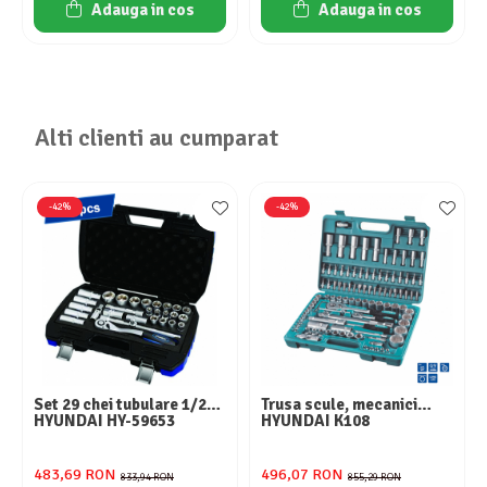
Adauga in cos
Adauga in cos
Aparate de aer conditionat
Ventilatoare
Zootehnie
Foarfeci tuns oi
Incubatoare oua
Alti clienti au cumparat
-42%
-42%
Set 29 chei tubulare 1/2
Trusa scule, mecanici
HYUNDAI HY-59653
HYUNDAI K108
483,69 RON
496,07 RON
833,94 RON
855,29 RON