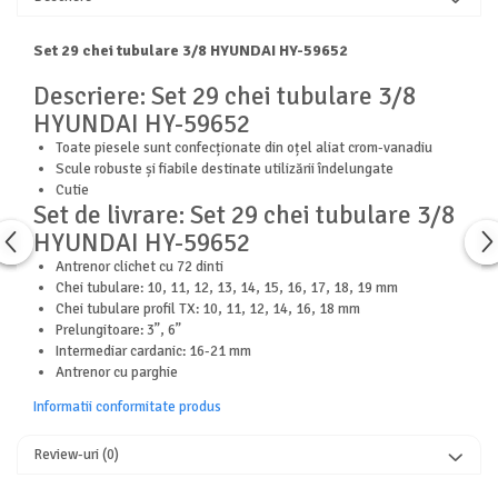
Consumabile
Set 29 chei tubulare 3/8 HYUNDAI HY-59652
Hota tavan
Descriere: Set 29 chei tubulare 3/8
Hote cupolare
HYUNDAI HY-59652
Hote decorative
Hote incorporabile
Toate piesele sunt confecționate din oțel aliat crom-vanadiu
Scule robuste și fiabile destinate utilizării îndelungate
Hote insula
Cutie
Hote telescopice
Set de livrare: Set 29 chei tubulare 3/8
Hote traditionale
HYUNDAI HY-59652
Masini de Spalat Rufe & Uscatoare
Antrenor clichet cu 72 dinti
Chei tubulare: 10, 11, 12, 13, 14, 15, 16, 17, 18, 19 mm
Accesorii masini de spalat & uscatoare
Chei tubulare profil TX: 10, 11, 12, 14, 16, 18 mm
Masini automate de spalat rufe
Prelungitoare: 3”, 6”
Intermediar cardanic: 16-21 mm
Masini de spalat rufe cu uscator
Antrenor cu parghie
Masini de spalat rufe verticale
Informatii conformitate produs
Uscatoare de rufe
Masini de spalat vase
Review-uri
(0)
Masini de spalat vase incorporabile