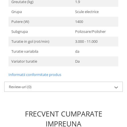
Greutate (kg)
1.9
Unelte Gradinarit
Ventilatoare & Sisteme Racire
Grupa
Scule electrice
Aparate de aer conditionat
Putere (W)
1400
Ventilatoare
Subgrupa
Polizoare/Polisher
Zootehnie
Turatie in gol (rot/min)
3.000 - 11.000
Foarfeci tuns oi
Incubatoare oua
Turatie variabila
da
Variator turatie
Da
Informatii conformitate produs
Review-uri
(0)
FRECVENT CUMPARATE
IMPREUNA