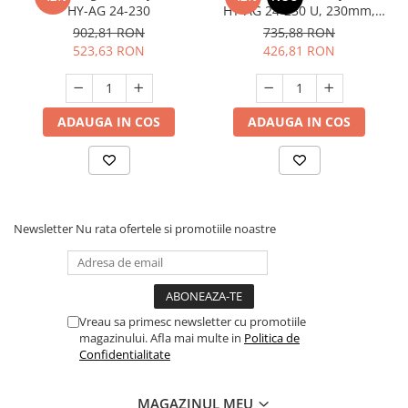
HY-AG 24-230
HY-AG 24-230 U, 230mm,
2400W, 220V
902,81 RON
735,88 RON
523,63 RON
426,81 RON
ADAUGA IN COS
ADAUGA IN COS
Newsletter
Nu rata ofertele si promotiile noastre
Vreau sa primesc newsletter cu promotiile
magazinului. Afla mai multe in
Politica de
Confidentialitate
MAGAZINUL MEU