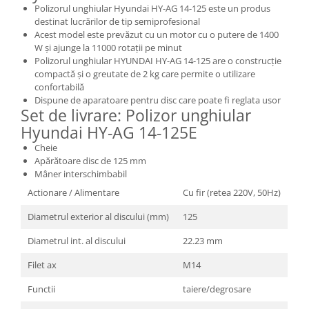
Polizorul unghiular Hyundai HY-AG 14-125 este un produs
Masini de spalat vase incorporabile
destinat lucrărilor de tip semiprofesional
Masini de spalat vase
Acest model este prevăzut cu un motor cu o putere de 1400
independente
W și ajunge la 11000 rotații pe minut
Polizorul unghiular HYUNDAI HY-AG 14-125 are o construcție
Motoburghiu/Foreza pamant
compactă și o greutate de 2 kg care permite o utilizare
Pachete Incorporabile
confortabilă
Dispune de aparatoare pentru disc care poate fi reglata usor
Pirostrii & Arzatoare
Set de livrare: Polizor unghiular
Hyundai HY-AG 14-125E
Plasa umbrire
Cheie
Pompe de stropit
Apărătoare disc de 125 mm
Radiatoare
Mâner interschimbabil
Semanatoare,Plantatoare
Actionare / Alimentare
Cu fir (retea 220V, 50Hz)
Sere
Diametrul exterior al discului (mm)
125
Sobe pe gaz & electrice
Diametrul int. al discului
22.23 mm
Suflante & Aspiratoare
Filet ax
M14
Aspiratoare
Functii
taiere/degrosare
Suflante Frunze