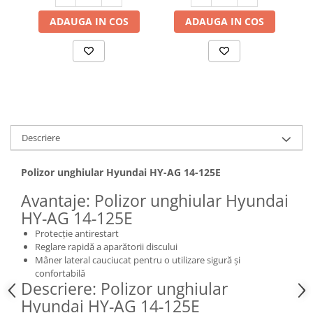
Hote bucatarie
ADAUGA IN COS
ADAUGA IN COS
Consumabile
Hota tavan
Hote cupolare
Hote decorative
Hote incorporabile
Hote insula
Descriere
Hote telescopice
Hote traditionale
Polizor unghiular Hyundai HY-AG 14-125E
Masini de Spalat Rufe & Uscatoare
Avantaje: Polizor unghiular Hyundai
Accesorii masini de spalat &
HY-AG 14-125E
uscatoare
Masini automate de spalat rufe
Protecție antirestart
Reglare rapidă a aparătorii discului
Masini de spalat rufe cu uscator
Mâner lateral cauciucat pentru o utilizare sigură și
Masini de spalat rufe verticale
confortabilă
Descriere: Polizor unghiular
Uscatoare de rufe
Hyundai HY-AG 14-125E
Masini de spalat vase