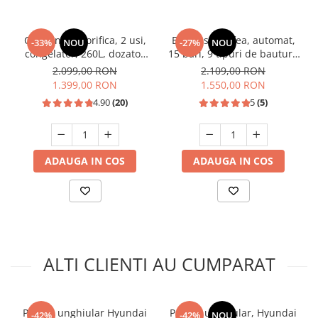
Combina frigorifica, 2 usi,
Espressor cafea, automat,
-33%
NOU
-27%
NOU
congelator, 260L, dozator
15 bari, 9 tipuri de bauturi,
de apa, Inox, SAMUS
rezervor lapte, putere
2.099,00 RON
2.109,00 RON
1350W, SAMUS
1.399,00 RON
1.550,00 RON
4.90
(20)
5
(5)
ADAUGA IN COS
ADAUGA IN COS
ALTI CLIENTI AU CUMPARAT
Polizor unghiular Hyundai
Polizor unghiular, Hyundai
-42%
-42%
NOU