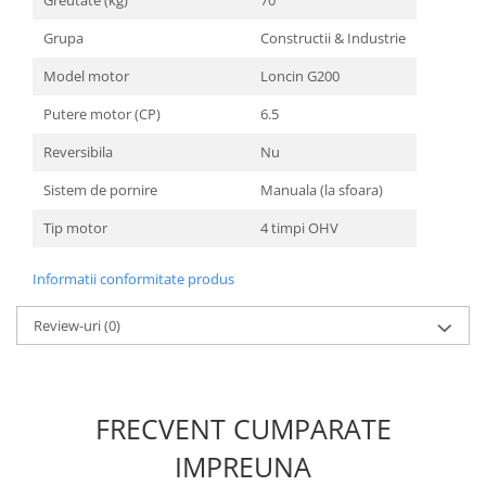
Unelte Gradinarit
Grupa
Constructii & Industrie
Ventilatoare & Sisteme Racire
Aparate de aer conditionat
Model motor
Loncin G200
Ventilatoare
Putere motor (CP)
6.5
Zootehnie
Reversibila
Nu
Foarfeci tuns oi
Sistem de pornire
Manuala (la sfoara)
Incubatoare oua
Tip motor
4 timpi OHV
Informatii conformitate produs
Review-uri
(0)
FRECVENT CUMPARATE
IMPREUNA