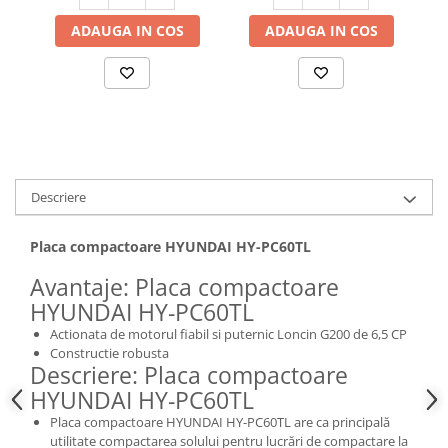
Hote bucatarie
ADAUGA IN COS
ADAUGA IN COS
Consumabile
Hota tavan
Hote cupolare
Hote decorative
Hote incorporabile
Hote insula
Descriere
Hote telescopice
Hote traditionale
Placa compactoare HYUNDAI HY-PC60TL
Masini de Spalat Rufe & Uscatoare
Avantaje: Placa compactoare
Accesorii masini de spalat &
HYUNDAI HY-PC60TL
uscatoare
Masini automate de spalat rufe
Actionata de motorul fiabil si puternic Loncin G200 de 6,5 CP
Constructie robusta
Masini de spalat rufe cu uscator
Descriere: Placa compactoare
Masini de spalat rufe verticale
HYUNDAI HY-PC60TL
Uscatoare de rufe
Placa compactoare HYUNDAI HY-PC60TL are ca principală
Masini de spalat vase
utilitate compactarea solului pentru lucrări de compactare la