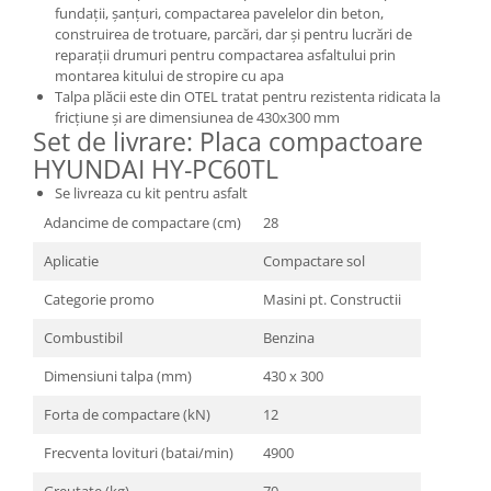
fundații, șanțuri, compactarea pavelelor din beton,
Masini de spalat vase incorporabile
construirea de trotuare, parcări, dar și pentru lucrări de
Masini de spalat vase
reparații drumuri pentru compactarea asfaltului prin
independente
montarea kitului de stropire cu apa
Talpa plăcii este din OTEL tratat pentru rezistenta ridicata la
Motoburghiu/Foreza pamant
fricțiune și are dimensiunea de 430x300 mm
Set de livrare: Placa compactoare
Pachete Incorporabile
HYUNDAI HY-PC60TL
Pirostrii & Arzatoare
Se livreaza cu kit pentru asfalt
Plasa umbrire
Adancime de compactare (cm)
28
Pompe de stropit
Aplicatie
Compactare sol
Radiatoare
Categorie promo
Masini pt. Constructii
Semanatoare,Plantatoare
Combustibil
Benzina
Sere
Sobe pe gaz & electrice
Dimensiuni talpa (mm)
430 x 300
Suflante & Aspiratoare
Forta de compactare (kN)
12
Aspiratoare
Frecventa lovituri (batai/min)
4900
Suflante Frunze
Greutate (kg)
70