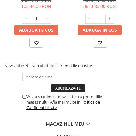
14.112,40 RON
401.299,00 RON
echipata, 1,9L/MIN - LARIUS
Perkins, Kaplan KPP 550
10.044,00 RON
362.080,00 RON
JOLLY
ADAUGA IN COS
ADAUGA IN COS
Newsletter
Nu rata ofertele si promotiile noastre
Vreau sa primesc newsletter cu promotiile
magazinului. Afla mai multe in
Politica de
Confidentialitate
MAGAZINUL MEU