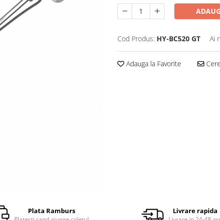
ADAUG
Cod Produs:
HY-BC520 GT
Ai 
Adauga la Favorite
Cere 
Plata Ramburs
Livrare rapida
Platesti cand ajunge coletul
Livrare in 24-48 or