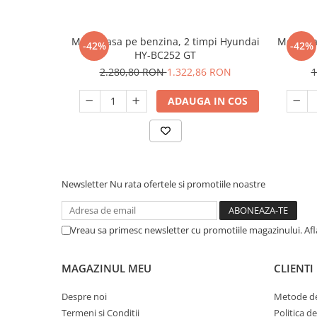
Motocoasa pe benzina, 2 timpi Hyundai
Motocoa
-42%
-42%
HY-BC252 GT
2.280,80 RON
1.322,86 RON
1
ADAUGA IN COS
Newsletter
Nu rata ofertele si promotiile noastre
Vreau sa primesc newsletter cu promotiile magazinului. Af
MAGAZINUL MEU
CLIENTI
Despre noi
Metode de
Termeni si Conditii
Politica d