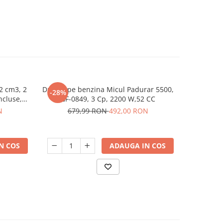
2 cm3, 2
Drujba pe benzina Micul Padurar 5500,
Aragaz cu 
-28%
-14%
ncluse,
GF-0849, 3 Cp, 2200 W,52 CC
x 55 cm,
MOTO
N
679,99 RON
492,00 RON
1.3
N COS
ADAUGA IN COS