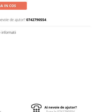
A IN COS
nevoie de ajutor?
0742790554
informatii
Ai nevoie de ajutor?
e
Suna la 0742790554