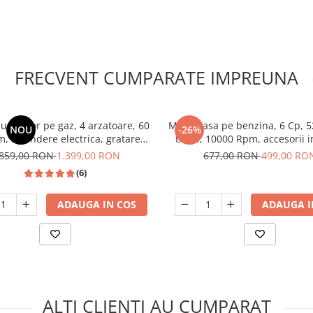
FRECVENT CUMPARATE IMPREUNA
u cuptor pe gaz, 4 arzatoare, 60
Motocoasa pe benzina, 6 Cp, 5
NOU
-26%
m, aprindere electrica, gratare
timpi, 10000 Rpm, accesorii i
nta, timer, lumina, Samus
cadou 3 mosor fir, YAMA
.859,00 RON
1.399,00 RON
677,00 RON
499,00 RO
(6)
ADAUGA IN COS
ADAUGA I
ALTI CLIENTI AU CUMPARAT