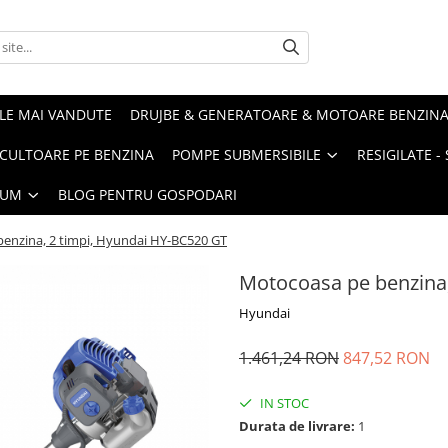
LE MAI VANDUTE
DRUJBE & GENERATOARE & MOTOARE BENZIN
ULTOARE PE BENZINA
POMPE SUBMERSIBILE
RESIGILATE 
IUM
BLOG PENTRU GOSPODARI
enzina, 2 timpi, Hyundai HY-BC520 GT
Motocoasa pe benzina,
Hyundai
1.461,24 RON
847,52 RON
IN STOC
Durata de livrare:
1