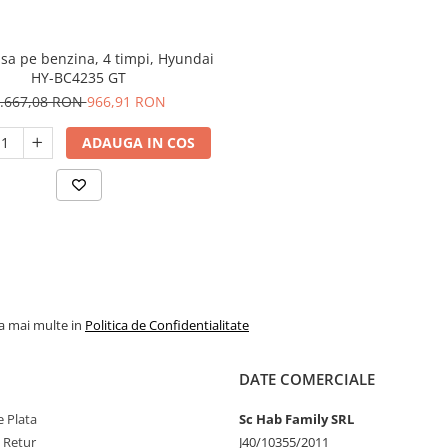
sa pe benzina, 4 timpi, Hyundai
HY-BC4235 GT
.667,08 RON
966,91 RON
ADAUGA IN COS
la mai multe in
Politica de Confidentialitate
DATE COMERCIALE
 Plata
Sc Hab Family SRL
e Retur
J40/10355/2011