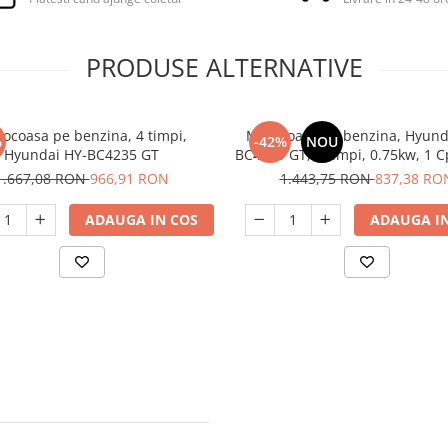
PRODUSE ALTERNATIVE
ocoasa pe benzina, 4 timpi,
Motocoasa pe benzina, Hyund
%
-42%
NOU
Hyundai HY-BC4235 GT
BC4139 GT, 4 timpi, 0.75kw, 1 C
Accesorii incluse
1.667,08 RON
966,91 RON
1.443,75 RON
837,38 RO
ADAUGA IN COS
ADAUGA IN