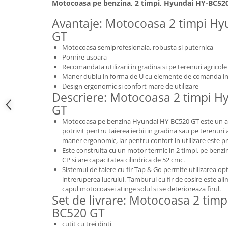
Motocoasa pe benzina, 2 timpi, Hyundai HY-BC52
Hote bucatarie
Avantaje: Motocoasa 2 timpi H
Consumabile
GT
Hota tavan
Motocoasa semiprofesionala, robusta si puternica
Hote cupolare
Pornire usoara
Hote decorative
Recomandata utilizarii in gradina si pe terenuri agricole
Maner dublu in forma de U cu elemente de comanda in
Hote incorporabile
Design ergonomic si confort mare de utilizare
Hote insula
Descriere: Motocoasa 2 timpi 
Hote telescopice
GT
Hote traditionale
Motocoasa pe benzina Hyundai HY-BC520 GT este un apa
Masini de Spalat Rufe & Uscatoare
potrivit pentru taierea ierbii in gradina sau pe terenuri
maner ergonomic, iar pentru confort in utilizare este 
Accesorii masini de spalat &
Este construita cu un motor termic in 2 timpi, pe benzi
uscatoare
CP si are capacitatea cilindrica de 52 cmc.
Sistemul de taiere cu fir Tap & Go permite utilizarea o
Masini automate de spalat rufe
intreruperea lucrului. Tamburul cu fir de cosire este a
Masini de spalat rufe cu uscator
capul motocoasei atinge solul si se deterioreaza firul.
Masini de spalat rufe verticale
Set de livrare: Motocoasa 2 tim
BC520 GT
Uscatoare de rufe
Masini de spalat vase
cutit cu trei dinti