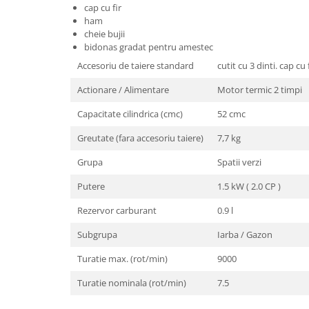
cap cu fir
Masini de spalat vase incorporabile
ham
Masini de spalat vase
cheie bujii
independente
bidonas gradat pentru amestec
Motoburghiu/Foreza pamant
Accesoriu de taiere standard
cutit cu 3 dinti. cap c
Pachete Incorporabile
Actionare / Alimentare
Motor termic 2 timpi
Pirostrii & Arzatoare
Capacitate cilindrica (cmc)
52 cmc
Plasa umbrire
Greutate (fara accesoriu taiere)
7,7 kg
Pompe de stropit
Grupa
Spatii verzi
Radiatoare
Putere
1.5 kW ( 2.0 CP )
Semanatoare,Plantatoare
Rezervor carburant
0.9 l
Sere
Subgrupa
Iarba / Gazon
Sobe pe gaz & electrice
Suflante & Aspiratoare
Turatie max. (rot/min)
9000
Aspiratoare
Turatie nominala (rot/min)
7.5
Suflante Frunze