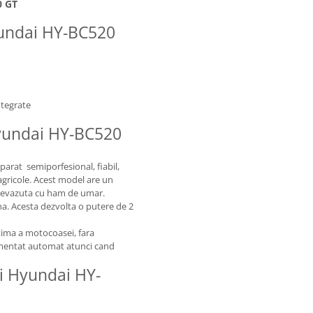
0 GT
yundai HY-BC520
tegrate
Hyundai HY-BC520
rat semiporfesional, fiabil,
 agricole. Acest model are un
prevazuta cu ham de umar.
na. Acesta dezvolta o putere de 2
ptima a motocoasei, fara
limentat automat atunci cand
pi Hyundai HY-