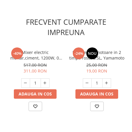
FRECVENT CUMPARATE
IMPREUNA
Mixer electric
Ulei pentru motoare in 2
-40%
-24%
NOU
mortar,ciment, 1200W, 0-
timpi, rosu, 0.5L, Yamamoto
600min-1, Raider RD-HM07
517,00 RON
25,00 RON
311,00 RON
19,00 RON
ADAUGA IN COS
ADAUGA IN COS