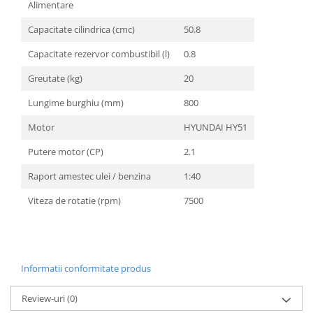
Unelte Gradinarit
Alimentare
Ventilatoare & Sisteme Racire
Capacitate cilindrica (cmc)
50.8
Aparate de aer conditionat
Capacitate rezervor combustibil (l)
0.8
Ventilatoare
Greutate (kg)
20
Zootehnie
Lungime burghiu (mm)
800
Foarfeci tuns oi
Incubatoare oua
Motor
HYUNDAI HY51
Putere motor (CP)
2.1
Raport amestec ulei / benzina
1:40
Viteza de rotatie (rpm)
7500
Informatii conformitate produs
Review-uri
(0)