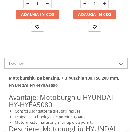
Hote bucatarie
ADAUGA IN COS
ADAUGA IN COS
Consumabile
Hota tavan
Hote cupolare
Hote decorative
Hote incorporabile
Hote insula
Hote telescopice
Descriere
Hote traditionale
Masini de Spalat Rufe & Uscatoare
Motoburghiu pe benzina, + 3 burghie 100,150,200 mm,
Accesorii masini de spalat &
HYUNDAI HY-HYEA5080
uscatoare
Avantaje: Motoburghiu HYUNDAI
Masini automate de spalat rufe
HY-HYEA5080
Masini de spalat rufe cu uscator
Control ușor datorită greutății reduse
Masini de spalat rufe verticale
Echipat cu tehnologie de pornire ușoară
Uscatoare de rufe
Motorul este mai ușor și mai rapid de pornit.
Descriere: Motoburghiu HYUNDAI
Masini de spalat vase