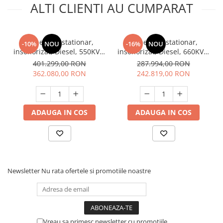
ALTI CLIENTI AU CUMPARAT
Generator stationar,
Generator stationar,
-10%
NOU
-16%
NOU
insonorizat, Diesel, 550KVA,
insonorizat, Diesel, 660KVA,
400V, trifazic, motor
400V, trifazic, motor SDEC,
401.299,00 RON
287.994,00 RON
Perkins, Kaplan KPP 550
Kaplan KPS 660
362.080,00 RON
242.819,00 RON
ADAUGA IN COS
ADAUGA IN COS
Newsletter
Nu rata ofertele si promotiile noastre
Vreau sa primesc newsletter cu promotiile