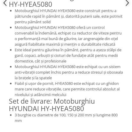
HY-HYEA5080
Masini de spalat vase incorporabile
Motoburghiul HYUNDAI HYEA5080 este construit pentru a
Masini de spalat vase
pătrunde rapid în pământ și, datorită puterii sale, este potrivit
independente
pentru pământ solid
Motoburghiu/Foreza pamant
Motoburghiul HYUNDAI HYEA5080 oferă un control
convenabil la îndemână, echipat cu reductor de viteze pentru
Pachete Incorporabile
o performanță mai bună de găurire, iar angrenajele din oțel
asigură fiabilitate maximă și mențin o durabilitate ridicată
Pirostrii & Arzatoare
Este ideal pentru găurirea în pământ, pentru a așeza stâlpi de
Plasa umbrire
gard, copaci, arbuști și cioturi de fundație atât pentru medii
domestice, cât și profesionale
Pompe de stropit
Motoburghiul HYUNDAI HYEA5080 este echipat cu un sistem
anti-vibrații complet închis pentru a reduce stresul și oboseala
Radiatoare
la brațele și la spatele
Semanatoare,Plantatoare
Fiabil și ușor de pornit, HYEA5080 este echipat cu un ghidon
mare care reduce vibrațiile, care permite controlul absolut al
Sere
nivelului și adâncimii melcului
Set de livrare: Motoburghiu
Sobe pe gaz & electrice
HYUNDAI HY-HYEA5080
Suflante & Aspiratoare
3 burghie cu diametre de 100, 150 și 200 mm și lungime 800
Aspiratoare
mm
Suflante Frunze