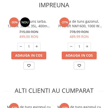
IMPREUNA
Masina de tuns iarba,
Masina de tuns gazonul,
-30%
NOU
-37%
1300W, 32cm, 35L, 400m2,
Procraft NM1600, 1000 W,
Raider RD-LM36
3450 rpm, volum cos 30L
715,00 RON
778,99 RON
499,00 RON
489,99 RON
ADAUGA IN COS
ADAUGA IN COS
ALTI CLIENTI AU CUMPARAT
Masina de tuns gazonul cu
Masina de tuns gazonul cu
-42%
-42%