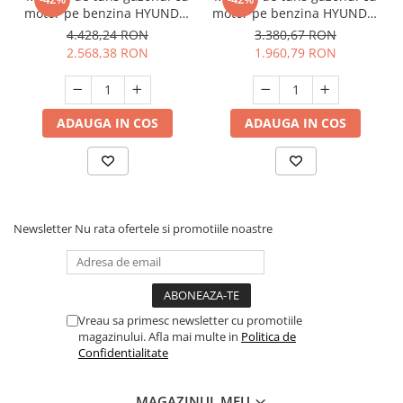
motor pe benzina HYUNDAI
motor pe benzina HYUNDAI
HY-LM5301 GT
HY-LM4601 GT
4.428,24 RON
3.380,67 RON
2.568,38 RON
1.960,79 RON
ADAUGA IN COS
ADAUGA IN COS
Newsletter
Nu rata ofertele si promotiile noastre
Vreau sa primesc newsletter cu promotiile
magazinului. Afla mai multe in
Politica de
Confidentialitate
MAGAZINUL MEU