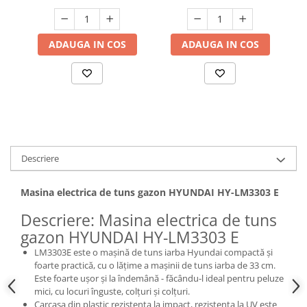
Hote bucatarie
Consumabile
ADAUGA IN COS
ADAUGA IN COS
Hota tavan
Hote cupolare
Hote decorative
Hote incorporabile
Hote insula
Hote telescopice
Hote traditionale
Descriere
Masini de Spalat Rufe & Uscatoare
Masina electrica de tuns gazon HYUNDAI HY-LM3303 E
Accesorii masini de spalat &
uscatoare
Descriere: Masina electrica de tuns
Masini automate de spalat rufe
gazon HYUNDAI HY-LM3303 E
Masini de spalat rufe cu uscator
LM3303E este o mașină de tuns iarba Hyundai compactă și
Masini de spalat rufe verticale
foarte practică, cu o lățime a mașinii de tuns iarba de 33 cm.
Este foarte ușor și la îndemână - făcându-l ideal pentru peluze
Uscatoare de rufe
mici, cu locuri înguste, colțuri și colțuri.
Masini de spalat vase
Carcasa din plastic rezistenta la impact, rezistenta la UV este