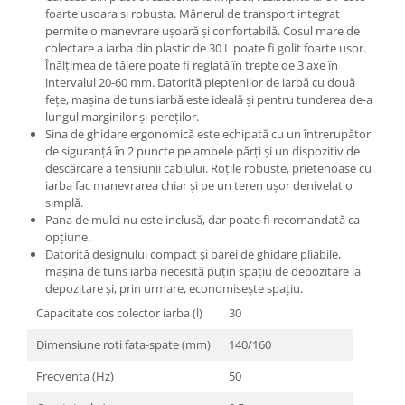
foarte usoara si robusta. Mânerul de transport integrat
Masini de spalat vase incorporabile
permite o manevrare ușoară și confortabilă. Cosul mare de
Masini de spalat vase
colectare a iarba din plastic de 30 L poate fi golit foarte usor.
independente
Înălțimea de tăiere poate fi reglată în trepte de 3 axe în
intervalul 20-60 mm. Datorită pieptenilor de iarbă cu două
Motoburghiu/Foreza pamant
fețe, mașina de tuns iarbă este ideală și pentru tunderea de-a
Pachete Incorporabile
lungul marginilor și pereților.
Sina de ghidare ergonomică este echipată cu un întrerupător
Pirostrii & Arzatoare
de siguranță în 2 puncte pe ambele părți și un dispozitiv de
Plasa umbrire
descărcare a tensiunii cablului. Roțile robuste, prietenoase cu
iarba fac manevrarea chiar și pe un teren ușor denivelat o
Pompe de stropit
simplă.
Pana de mulci nu este inclusă, dar poate fi recomandată ca
Radiatoare
opțiune.
Semanatoare,Plantatoare
Datorită designului compact și barei de ghidare pliabile,
mașina de tuns iarba necesită puțin spațiu de depozitare la
Sere
depozitare și, prin urmare, economisește spațiu.
Sobe pe gaz & electrice
Capacitate cos colector iarba (l)
30
Suflante & Aspiratoare
Dimensiune roti fata-spate (mm)
140/160
Aspiratoare
Frecventa (Hz)
50
Suflante Frunze