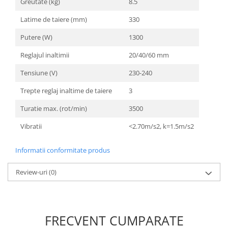
Greutate (kg)
8.5
Unelte Gradinarit
Ventilatoare & Sisteme Racire
Latime de taiere (mm)
330
Aparate de aer conditionat
Putere (W)
1300
Ventilatoare
Reglajul inaltimii
20/40/60 mm
Zootehnie
Tensiune (V)
230-240
Foarfeci tuns oi
Incubatoare oua
Trepte reglaj inaltime de taiere
3
Turatie max. (rot/min)
3500
Vibratii
<2.70m/s2, k=1.5m/s2
Informatii conformitate produs
Review-uri
(0)
FRECVENT CUMPARATE