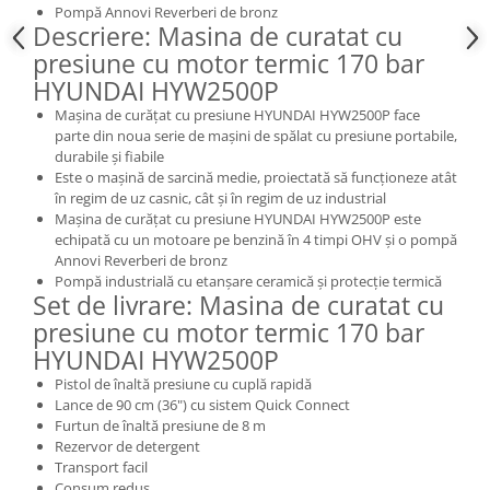
Pompă Annovi Reverberi de bronz
Masini de spalat vase incorporabile
Descriere: Masina de curatat cu
Masini de spalat vase
presiune cu motor termic 170 bar
independente
HYUNDAI HYW2500P
Motoburghiu/Foreza pamant
Mașina de curățat cu presiune HYUNDAI HYW2500P face
Pachete Incorporabile
parte din noua serie de mașini de spălat cu presiune portabile,
durabile și fiabile
Pirostrii & Arzatoare
Este o mașină de sarcină medie, proiectată să funcționeze atât
în regim de uz casnic, cât și în regim de uz industrial
Plasa umbrire
Mașina de curățat cu presiune HYUNDAI HYW2500P este
Pompe de stropit
echipată cu un motoare pe benzină în 4 timpi OHV și o pompă
Annovi Reverberi de bronz
Radiatoare
Pompă industrială cu etanșare ceramică și protecție termică
Set de livrare: Masina de curatat cu
Semanatoare,Plantatoare
presiune cu motor termic 170 bar
Sere
HYUNDAI HYW2500P
Sobe pe gaz & electrice
Pistol de înaltă presiune cu cuplă rapidă
Lance de 90 cm (36") cu sistem Quick Connect
Suflante & Aspiratoare
Furtun de înaltă presiune de 8 m
Aspiratoare
Rezervor de detergent
Transport facil
Suflante Frunze
Consum redus