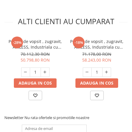
ALTI CLIENTI AU CUMPARAT
Pompa de vopsit , zugravit,
Pompa de vopsit , zugravit,
-28%
-18%
AIRLESS, Industriala cu
AIRLESS, Industriala cu
carucior, complet echipata,
carucior, complet echipata,
70.112,30 RON
71.178,00 RON
5L/MIN - LARIUS DRAGON
7,5L/MIN - LARIUS THOR
50.798,80 RON
58.243,00 RON
ADAUGA IN COS
ADAUGA IN COS
Newsletter
Nu rata ofertele si promotiile noastre