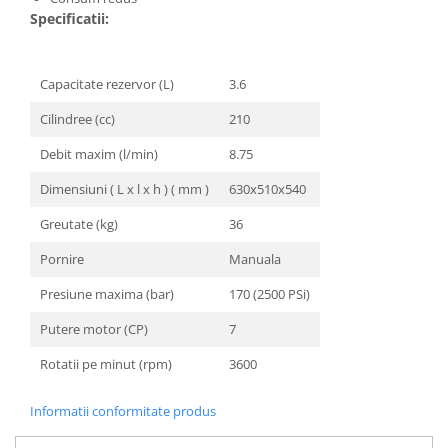
Unelte Gradinarit
Specificatii:
Ventilatoare & Sisteme Racire
Aparate de aer conditionat
Capacitate rezervor (L)
3.6
Ventilatoare
Cilindree (cc)
210
Zootehnie
Foarfeci tuns oi
Debit maxim (l/min)
8.75
Incubatoare oua
Dimensiuni ( L x l x h ) ( mm )
630x510x540
Greutate (kg)
36
Pornire
Manuala
Presiune maxima (bar)
170 (2500 PSi)
Putere motor (CP)
7
Rotatii pe minut (rpm)
3600
Informatii conformitate produs