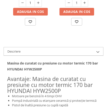
Hote bucatarie
ADAUGA IN COS
ADAUGA IN COS
Consumabile
Hota tavan
Hote cupolare
Hote decorative
Hote incorporabile
Hote insula
Hote telescopice
Descriere
Hote traditionale
Masini de Spalat Rufe & Uscatoare
Masina de curatat cu presiune cu motor termic 170 bar
Accesorii masini de spalat &
HYUNDAI HYW2500P
uscatoare
Avantaje: Masina de curatat cu
Masini automate de spalat rufe
presiune cu motor termic 170 bar
Masini de spalat rufe cu uscator
HYUNDAI HYW2500P
Masini de spalat rufe verticale
Motoare pe benzină în 4 timpi OHV
Uscatoare de rufe
Pompă industrială cu etanșare ceramică și protecție termică
Masini de spalat vase
Pistol de înaltă presiune cu cuplă rapidă