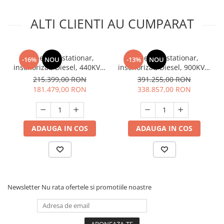
ALTI CLIENTI AU CUMPARAT
Generator stationar,
Generator stationar,
-16%
NOU
-13%
NOU
insonorizat, Diesel, 440KVA,
insonorizat, Diesel, 900KVA,
400V, trifazic, motor SDEC,
400V, trifazic, motor Sdec,
215.399,00 RON
391.255,00 RON
Kaplan KPS 440
Kaplan KPS 900
181.479,00 RON
338.857,00 RON
ADAUGA IN COS
ADAUGA IN COS
Newsletter
Nu rata ofertele si promotiile noastre