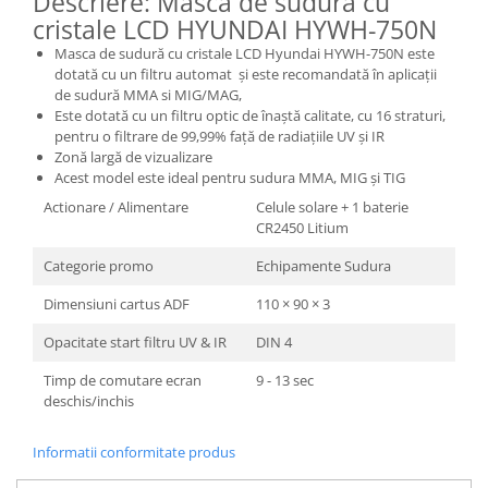
Descriere: Masca de sudura cu
cristale LCD HYUNDAI HYWH-750N
Masini de spalat vase incorporabile
Masini de spalat vase
Masca de sudură cu cristale LCD Hyundai HYWH-750N este
independente
dotată cu un filtru automat și este recomandată în aplicații
de sudură MMA si MIG/MAG,
Motoburghiu/Foreza pamant
Este dotată cu un filtru optic de înaștă calitate, cu 16 straturi,
Pachete Incorporabile
pentru o filtrare de 99,99% față de radiațiile UV și IR
Zonă largă de vizualizare
Pirostrii & Arzatoare
Acest model este ideal pentru sudura MMA, MIG și TIG
Plasa umbrire
Actionare / Alimentare
Celule solare + 1 baterie
CR2450 Litium
Pompe de stropit
Categorie promo
Echipamente Sudura
Radiatoare
Semanatoare,Plantatoare
Dimensiuni cartus ADF
110 × 90 × 3
Sere
Opacitate start filtru UV & IR
DIN 4
Sobe pe gaz & electrice
Timp de comutare ecran
9 - 13 sec
deschis/inchis
Suflante & Aspiratoare
Aspiratoare
Informatii conformitate produs
Suflante Frunze