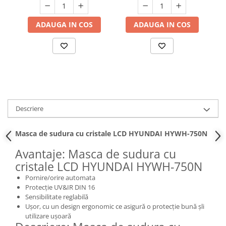
Hote bucatarie
ADAUGA IN COS
ADAUGA IN COS
Consumabile
Hota tavan
Hote cupolare
Hote decorative
Hote incorporabile
Hote insula
Hote telescopice
Descriere
Hote traditionale
Masini de Spalat Rufe & Uscatoare
Masca de sudura cu cristale LCD HYUNDAI HYWH-750N
Accesorii masini de spalat &
Avantaje: Masca de sudura cu
uscatoare
cristale LCD HYUNDAI HYWH-750N
Masini automate de spalat rufe
Pornire/orire automata
Masini de spalat rufe cu uscator
Protecție UV&IR DIN 16
Masini de spalat rufe verticale
Sensibilitate reglabilă
Ușor, cu un design ergonomic ce asigură o protecție bună șli
Uscatoare de rufe
utilizare ușoară
Masini de spalat vase