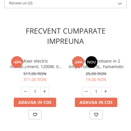
Unelte Gradinarit
Review-uri
(0)
Ventilatoare & Sisteme Racire
Aparate de aer conditionat
Ventilatoare
FRECVENT CUMPARATE
Zootehnie
IMPREUNA
Foarfeci tuns oi
Incubatoare oua
Mixer electric
Ulei pentru motoare in 2
-40%
-24%
NOU
mortar,ciment, 1200W, 0-
timpi, rosu, 0.5L, Yamamoto
600min-1, Raider RD-HM07
517,00 RON
25,00 RON
311,00 RON
19,00 RON
ADAUGA IN COS
ADAUGA IN COS