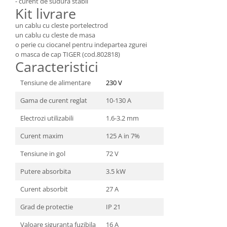
- curent de sudura stabil
Kit livrare
Masini de spalat vase incorporabile
Masini de spalat vase
un cablu cu cleste portelectrod
independente
un cablu cu cleste de masa
o perie cu ciocanel pentru indepartea zgurei
Motoburghiu/Foreza pamant
o masca de cap TIGER (cod.802818)
Caracteristici
Pachete Incorporabile
Pirostrii & Arzatoare
Tensiune de alimentare
230 V
Plasa umbrire
Gama de curent reglat
10-130 A
Pompe de stropit
Electrozi utilizabili
1.6-3.2 mm
Radiatoare
Curent maxim
125 A in 7%
Semanatoare,Plantatoare
Tensiune in gol
72 V
Sere
Putere absorbita
3.5 kW
Sobe pe gaz & electrice
Suflante & Aspiratoare
Curent absorbit
27 A
Aspiratoare
Grad de protectie
IP 21
Suflante Frunze
Valoare siguranta fuzibila
16 A