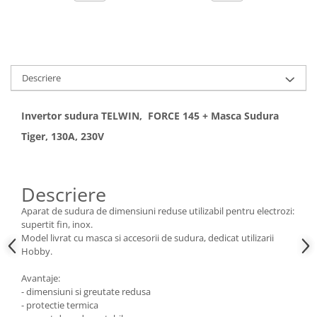
Hote bucatarie
Consumabile
Hota tavan
Hote cupolare
Descriere
Hote decorative
Hote incorporabile
Invertor sudura TELWIN, FORCE 145 + Masca Sudura
Hote insula
Tiger, 130A, 230V
Hote telescopice
Hote traditionale
Masini de Spalat Rufe & Uscatoare
Descriere
Accesorii masini de spalat &
Aparat de sudura de dimensiuni reduse utilizabil pentru electrozi:
uscatoare
supertit fin, inox.
Masini automate de spalat rufe
Model livrat cu masca si accesorii de sudura, dedicat utilizarii
Hobby.
Masini de spalat rufe cu uscator
Masini de spalat rufe verticale
Avantaje:
Uscatoare de rufe
- dimensiuni si greutate redusa
- protectie termica
Masini de spalat vase