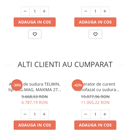
ADAUGA IN COS
ADAUGA IN COS
ALTI CLIENTI AU CUMPARAT
Aparat de sudura TELWIN,
Generator de curent
-30%
-42%
tip MIG-MAG, MAXIMA 270,
monofazat cu sudura
230V, 250A
HYUNDAI HYKW220DC-M
9.668,53 RON
19.077,96 RON
6.787,19 RON
11.065,22 RON
ADAUGA IN COS
ADAUGA IN COS