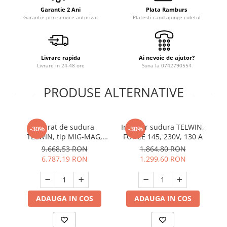
Slefuitoare
Prelungitoare
Cuptoare incorporabile
Garantie 2 Ani
Plata Ramburs
Garantie prin service autorizat
Platesti cand ajunge coletul
Vibratoare beton
Deshidratoare carne & fructe &
Rotopercutoare
legume
Suflante & Aspiratoare
Electrocasnice mici
Surse de Curent & Panouri Solare
Livrare rapida
Ai nevoie de ajutor?
Aparate de vidat
Livrare in 24-48 ore
Suna la 0742790554
Taietoare de Beton & Asfalt
Articole Menaj
Trimmere & Motocoase
Espressoare & Cafetiere
PRODUSE ALTERNATIVE
Truse de Scule & Unelte
Friteuze aer cald
Gratare Electrice
Aparat de sudura
Invertor sudura TELWIN,
Ge
Masini de gheata
-30%
-30%
TELWIN, tip MIG-MAG,
FORCE 145, 230V, 130 A
Masini de tocat carne
MAXIMA 270, 230V, 250A
9.668,53 RON
1.864,80 RON
Masini de umplut carnati
6.787,19 RON
1.299,60 RON
Mixere bucatarie
Prajitoare de paine
Roboti de bucatarie
ADAUGA IN COS
ADAUGA IN COS
Statii de calcat
Furtune & Sisteme Irigatii